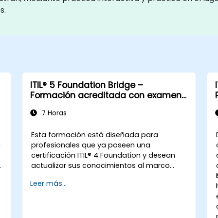
s.
ITIL® 5 Foundation Bridge –
Formación acreditada con examen
de certificación
7 Horas
Esta formación está diseñada para
n
profesionales que ya poseen una
certificación ITIL® 4 Foundation y desean
actualizar sus conocimientos al marco
más reciente de ITIL® 5.
Leer más...
s
Ofrece una transición concentrada y
eficiente, destacando las diferencias clave,
los nuevos conceptos y las prácticas
ampliadas introducidas en ITIL® 5.