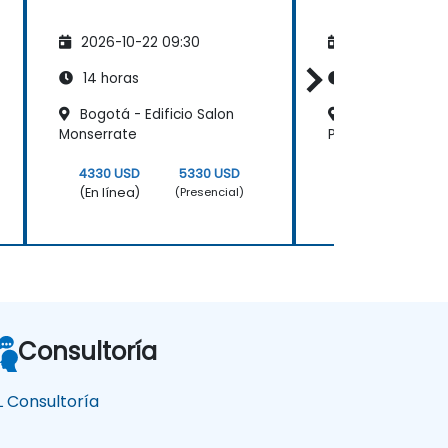
2026-10-22 09:30
2026-11-05 09
14 horas
14 horas
Bogotá - Edificio Salon
Medellín - San
Monserrate
Plaza
4330 USD
5330 USD
4330 USD
(En línea)
(En línea)
(Presencial)
Consultoría
IL Consultoría