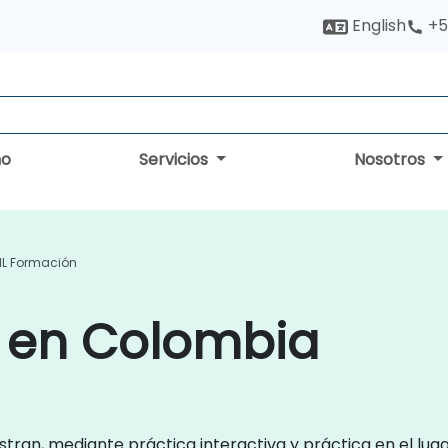
English
+5
no
Servicios
Nosotros
TIL Formación
L en Colombia
tran, mediante práctica interactiva y práctica en el luga