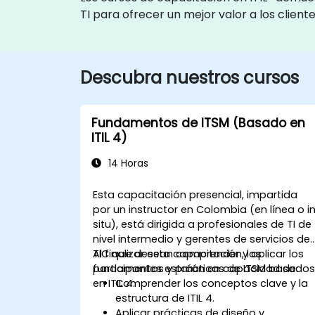
TI para ofrecer un mejor valor a los cliente
Descubra nuestros cursos
Fundamentos de ITSM (Basado en
ITIL 4)
14 Horas
Esta capacitación presencial, impartida
por un instructor en Colombia (en línea o i
situ), está dirigida a profesionales de TI de
nivel intermedio y gerentes de servicios de
TIC que desean comprender y aplicar los
Al finalizar esta capacitación, los
fundamentos y prácticas de ITSM basado
participantes estarán en capacidad de:
en ITIL 4.
Comprender los conceptos clave y la
estructura de ITIL 4.
Aplicar prácticas de diseño y