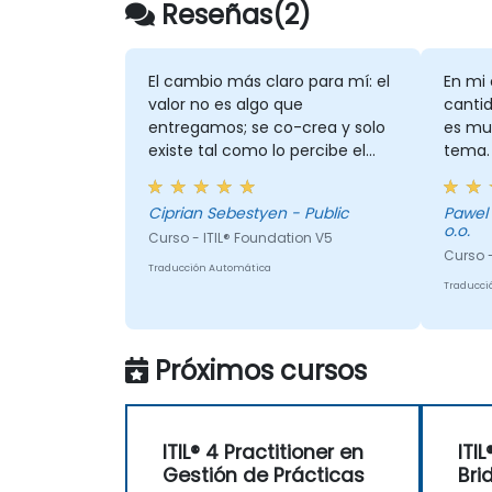
Reseñas(2)
El cambio más claro para mí: el
En mi 
valor no es algo que
canti
entregamos; se co-crea y solo
es muy
existe tal como lo percibe el
tema.
cliente, una vez restados los
costos y riesgos que les
Ciprian Sebestyen - Public
Pawel - EY GDS (CS) Poland Sp. z
imponemos. Esto cambia la
o.o.
Curso - ITIL® Foundation V5
manera en que veo la entrega y
Curso -
las ventas previas: no
Traducción Automática
"¿cumplimos con el SLA?" sino
Traducci
"¿alcanzó realmente el cliente
el resultado que buscaba?"
Próximos cursos
ITIL® 4 Practitioner en
ITI
Gestión de Prácticas
Bri