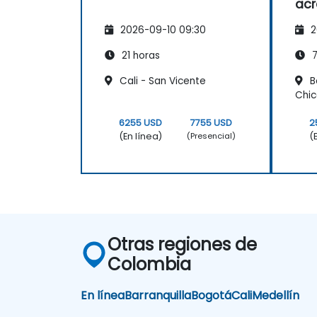
acr
ex
2026-09-10 09:30
2
cer
21 horas
7
Cali - San Vicente
B
Chi
6255 USD
7755 USD
2
(En línea)
(
(Presencial)
Otras regiones de
Colombia
En línea
Barranquilla
Bogotá
Cali
Medellín