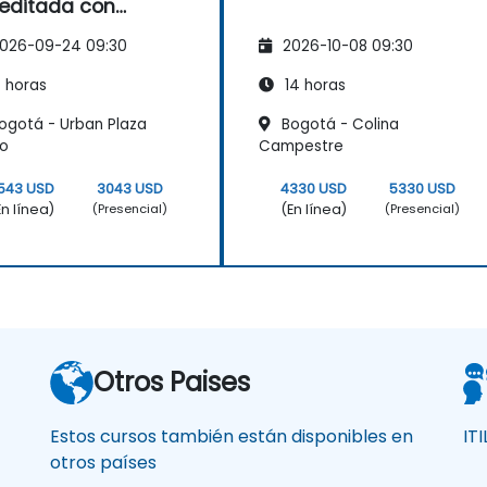
editada con
amen de
026-09-24 09:30
2026-10-08 09:30
tificación
 horas
14 horas
ogotá - Urban Plaza
Bogotá - Colina
co
Campestre
543 USD
3043 USD
4330 USD
5330 USD
En línea)
(En línea)
(Presencial)
(Presencial)
Otros Paises
Estos cursos también están disponibles en
IT
otros países