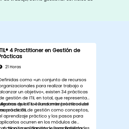
ITIL® 4 Practitioner en Gestión de
Prácticas
21 Horas
Definidas como «un conjunto de recursos
organizacionales para realizar trabajo o
alcanzar un objetivo», existen 34 prácticas
de gestión de ITIL en total, que representan
algunos de los recursos más prácticos del
Mientras que ITIL 4 Fundamentos introduce
marco de ITIL.
las prácticas de gestión como conceptos,
el aprendizaje práctico y los pasos para
aplicarlos ocurren en los módulos de
práctica. La validación de esas habilidades
Monitoreo, Soporte y Cumplimiento