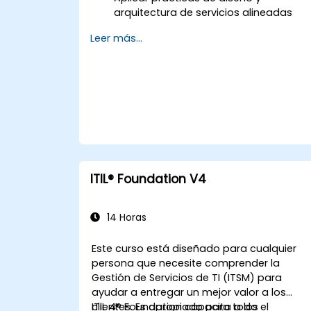
arquitectura de servicios alineadas
con los principios de ITIL 4.
Leer más...
Implementar la entrega efectiva y la
sostenibilidad de los servicios de TIC.
Evaluar casos del mundo real y simula
prácticas de ITSM.
ITIL® Foundation V4
14 Horas
Este curso está diseñado para cualquier
persona que necesite comprender la
Gestión de Servicios de TI (ITSM) para
ayudar a entregar un mejor valor a los
clientes. Es apropiado para todo el
ITIL 4® Foundation capacita a los