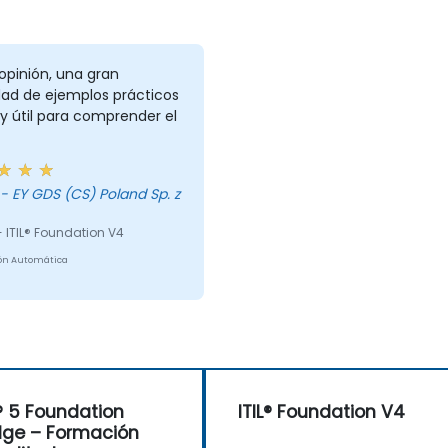
opinión, una gran
dad de ejemplos prácticos
 útil para comprender el
 ITIL® Foundation V4
ón Automática
L® 5 Foundation
ITIL® Foundation V4
dge – Formación