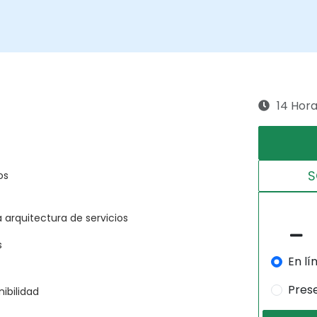
14 Hor
S
os
a arquitectura de servicios
s
En lí
Pres
ibilidad