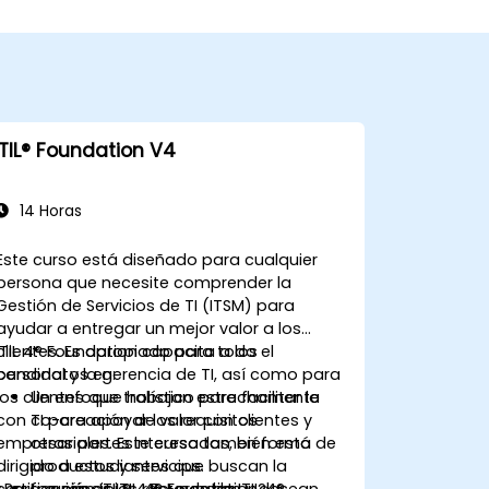
ITIL® Foundation V4
14 Horas
Este curso está diseñado para cualquier
persona que necesite comprender la
Gestión de Servicios de TI (ITSM) para
ayudar a entregar un mejor valor a los
clientes. Es apropiado para todo el
ITIL 4® Foundation capacita a los
personal y la gerencia de TI, así como para
candidatos en:
los clientes que trabajan estrechamente
Un enfoque holístico para facilitar la
con TI para apoyar los requisitos
co-creación de valor con clientes y
empresariales. Este curso también está
otras partes interesadas, en forma de
dirigido a estudiantes que buscan la
productos y servicios.
certificación ITIL® 4 Foundation y desean
¿Para quién es ITIL 4® Foundation?:
Los principios rectores de ITIL 4®.