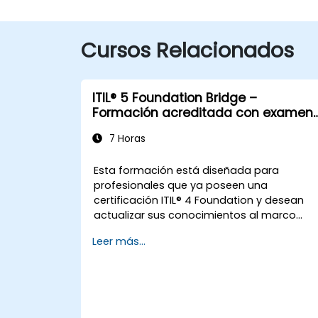
Cursos Relacionados
ITIL® 5 Foundation Bridge –
Formación acreditada con examen
de certificación
7 Horas
Esta formación está diseñada para
profesionales que ya poseen una
certificación ITIL® 4 Foundation y desean
actualizar sus conocimientos al marco
más reciente de ITIL® 5.
Leer más...
Ofrece una transición concentrada y
eficiente, destacando las diferencias clave
los nuevos conceptos y las prácticas
ampliadas introducidas en ITIL® 5.