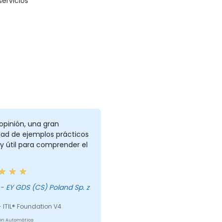
ervicios
opinión, una gran
dad de ejemplos prácticos
 útil para comprender el
 ITIL® Foundation V4
ón Automática