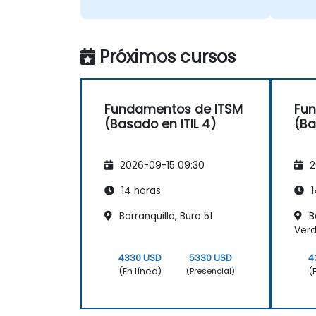
"¿alcanzó realmente el cliente
el resultado que buscaba?"
Próximos cursos
Fundamentos de ITSM
Fun
(Basado en ITIL 4)
(Ba
2026-09-15 09:30
2
14 horas
1
Barranquilla, Buro 51
Ba
Ver
4330 USD
5330 USD
4
(En línea)
(
(Presencial)