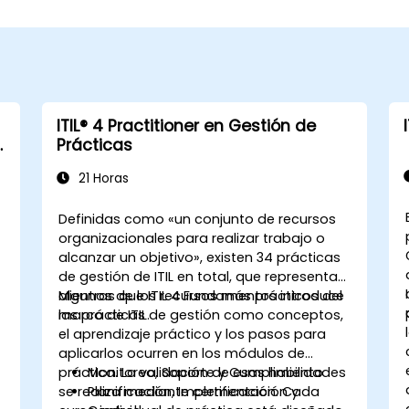
ITIL® 4 Practitioner en Gestión de
Prácticas
21 Horas
Definidas como «un conjunto de recursos
organizacionales para realizar trabajo o
alcanzar un objetivo», existen 34 prácticas
de gestión de ITIL en total, que representan
algunos de los recursos más prácticos del
Mientras que ITIL 4 Fundamentos introduce
marco de ITIL.
las prácticas de gestión como conceptos,
,
el aprendizaje práctico y los pasos para
aplicarlos ocurren en los módulos de
práctica. La validación de esas habilidades
Monitoreo, Soporte y Cumplimiento
se realiza mediante certificación. Cada
Planificación, Implementación y