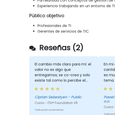
Familiaridad con conceptos de gestión de s
Experiencia trabajando en un entorno de TI
Público objetivo
Profesionales de TI
Gerentes de servicios de TIC
Reseñas (2)
El cambio más claro para mí: el
En mi 
valor no es algo que
canti
entregamos; se co-crea y solo
es muy
existe tal como lo percibe el
tema.
cliente, una vez restados los
costos y riesgos que les
imponemos. Esto cambia la
Ciprian Sebestyen - Public
Pawel - EY GDS (CS) Poland Sp. z
o.o.
manera en que veo la entrega y
Curso - ITIL® Foundation V5
las ventas previas: no
Curso -
Traducción Automática
"¿cumplimos con el SLA?" sino
Traducci