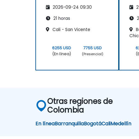
2026-09-24 09:30
2
21 horas
2
Cali - San Vicente
B
Chi
6255 USD
7755 USD
6
(En línea)
(
(Presencial)
Otras regiones de
Colombia
En línea
Barranquilla
Bogotá
Cali
Medellín