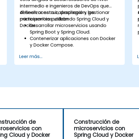
intermedio e ingenieros de DevOps que
deseen construir, desplegar y gestionar
Al finalizar esta capacitación, los
microservicios utilizando Spring Cloud y
participantes podrán:
s
Docker.
Desarrollar microservicios usando
Spring Boot y Spring Cloud.
Contenerizar aplicaciones con Docker
y Docker Compose.
Implementar descubrimiento de
Leer más...
servicios, pasarelas de API y
comunicación entre servicios.
Monitorear y asegurar microservicios
en entornos de producción.
Desplegar y orquestar microservicios
utilizando Kubernetes.
strucción de
Construcción de
roservicios con
microservicios con
ing Cloud y Docker
Spring Cloud y Docker