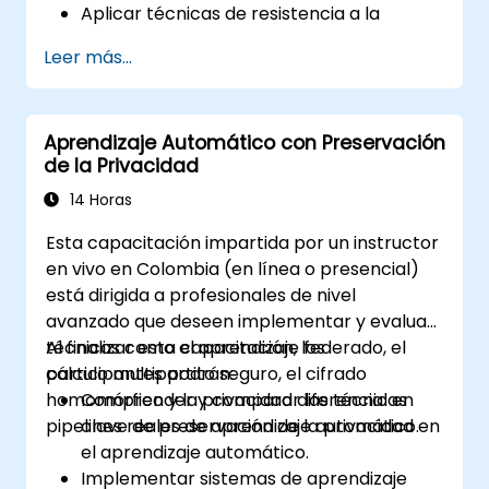
Aplicar técnicas de resistencia a la
manipulación e inferencia cifrada.
Leer más...
Fortalecer los modelos desplegados en el
borde y asegurar las tuberías de datos.
Implementar estrategias de mitigación
Aprendizaje Automático con Preservación
de amenazas específicas para sistemas
de la Privacidad
incrustados y restringidos.
14 Horas
Esta capacitación impartida por un instructor
en vivo en Colombia (en línea o presencial)
está dirigida a profesionales de nivel
avanzado que deseen implementar y evaluar
técnicas como el aprendizaje federado, el
Al finalizar esta capacitación, los
cálculo multipartito seguro, el cifrado
participantes podrán:
homomórfico y la privacidad diferencial en
Comprender y comparar las técnicas
pipelines reales de aprendizaje automático.
clave de preservación de la privacidad en
el aprendizaje automático.
Implementar sistemas de aprendizaje