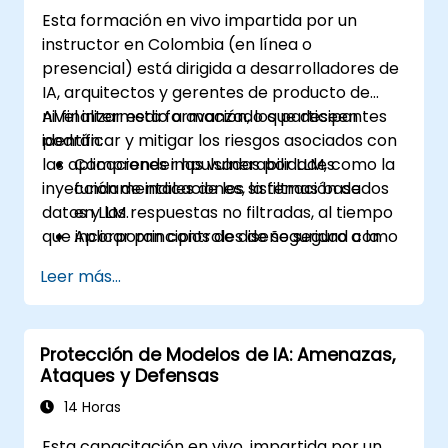
desarrollados internamente.
Esta formación en vivo impartida por un
instructor en Colombia (en línea o
presencial) está dirigida a desarrolladores de
IA, arquitectos y gerentes de producto de
nivel intermedio a avanzado que deseen
Al finalizar esta formación, los participantes
identificar y mitigar los riesgos asociados con
podrán:
las aplicaciones impulsadas por LLM, como la
Comprender las vulnerabilidades
inyección de indicaciones, la filtración de
fundamentales de los sistemas basados
datos y las respuestas no filtradas, al tiempo
en LLM.
que incorporan controles de seguridad como
Aplicar principios de diseño seguro a la
la validación de entradas, la supervisión con
arquitectura de aplicaciones con LLM.
Leer más...
intervención humana y las barreras de salida.
Utilizar herramientas como Guardrails AI
y LangChain para validación, filtrado y
seguridad.
Protección de Modelos de IA: Amenazas,
Integrar técnicas como el aislamiento en
Ataques y Defensas
sandbox, pruebas de penetración (red
teaming) y revisión con intervención
14 Horas
humana en canales de producción
Esta capacitación en vivo, impartida por un