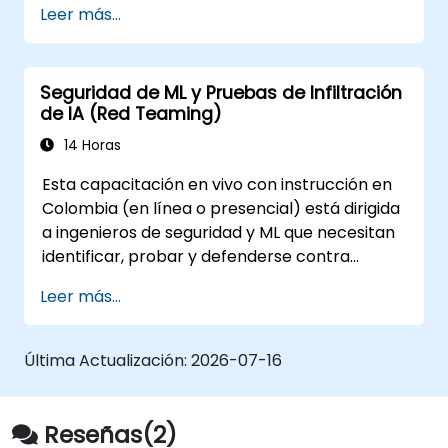
seguras, confiables y resistentes en entornos
Leer más...
el acceso a modelos y gobernar las cargas de
del mundo real.
trabajo de IA que se ejecutan exclusivamente
en instalaciones propias.
Seguridad de ML y Pruebas de Infiltración
de IA (Red Teaming)
14 Horas
Esta capacitación en vivo con instrucción en
Colombia (en línea o presencial) está dirigida
a ingenieros de seguridad y ML que necesitan
identificar, probar y defenderse contra
ataques a modelos de ML y aplicaciones
Leer más...
impulsadas por LLM.
Última Actualización:
2026-07-16
Reseñas(2)