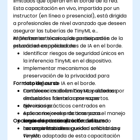
limitados que operan en el borde de la red.
Esta capacitación en vivo, impartida por un
instructor (en línea o presencial), está dirigida
a profesionales de nivel avanzado que deseen
asegurar las tuberías de TinyML e
implementar técnicas de preservación de la
Al finalizar este curso, los participantes
privacidad en aplicaciones de IA en el borde.
estarán en capacidad de:
Identificar riesgos de seguridad únicos en
la inferencia TinyML en el dispositivo.
Implementar mecanismos de
preservación de la privacidad para
Formato del curso
despliegues de IA en el borde.
Fortalecer modelos TinyML y sistemas
Conferencias dinámicas respaldadas por
embebidos frente a amenazas
discusiones lideradas por expertos.
adversarias.
Ejercicios prácticos centrados en
Aplicar mejores prácticas para el manejo
escenarios reales de amenazas.
Opciones de personalización del curso
seguro de datos en entornos con
Implementación práctica utilizando
recursos limitados.
herramientas de seguridad embebida y
Las organizaciones pueden solicitar una
TinyML.
versión adaptada de esta capacitación