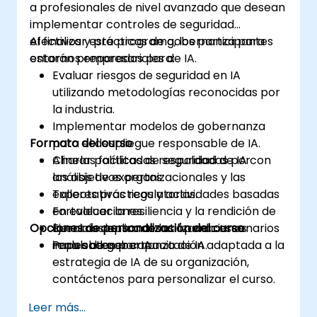
a profesionales de nivel avanzado que desean
implementar controles de seguridad
efectivos y prácticas de gobernanza para
Al finalizar este programa, los participantes
entornos empresariales de IA.
estarán preparados para:
Evaluar riesgos de seguridad en IA
utilizando metodologías reconocidas por
la industria.
Implementar modelos de gobernanza
Formato del curso
para el despliegue responsable de IA.
Alinear políticas de seguridad de IA con
Charlas facilitadas respaldadas por
los objetivos organizacionales y las
análisis de expertos.
expectativas regulatorias.
Talleres prácticos y actividades basadas
Fortalecer la resiliencia y la rendición de
en evaluaciones.
Opciones de personalización del curso
cuentas dentro de las operaciones
Ejercicios aplicados utilizando escenarios
impulsadas por IA.
reales de gobernanza de IA.
Para obtener capacitación adaptada a la
estrategia de IA de su organización,
contáctenos para personalizar el curso.
Leer más...