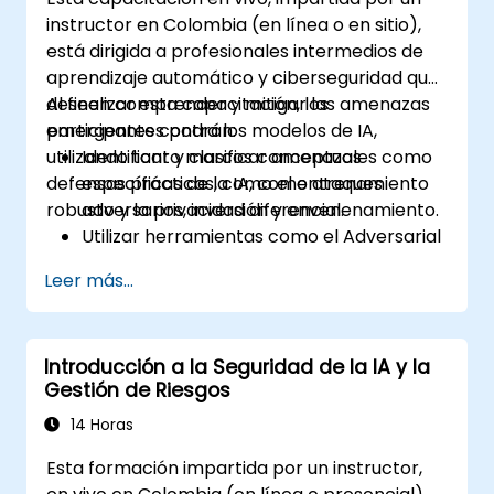
robustos.
instructor en Colombia (en línea o en sitio),
está dirigida a profesionales intermedios de
aprendizaje automático y ciberseguridad que
deseen comprender y mitigar las amenazas
Al finalizar esta capacitación, los
emergentes contra los modelos de IA,
participantes podrán:
utilizando tanto marcos conceptuales como
Identificar y clasificar amenazas
defensas prácticas, como el entrenamiento
específicas de la IA, como ataques
robusto y la privacidad diferencial.
adversarios, inversión y envenenamiento.
Utilizar herramientas como el Adversarial
Robustness Toolbox (ART) para simular
Leer más...
ataques y probar modelos.
Aplicar defensas prácticas que incluyen
entrenamiento adversario, inyección de
Introducción a la Seguridad de la IA y la
ruido y técnicas de preservación de la
Gestión de Riesgos
privacidad.
Diseñar estrategias de evaluación de
14 Horas
modelos conscientes de las amenazas en
Esta formación impartida por un instructor,
entornos de producción.