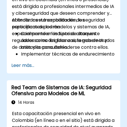
está dirigida a profesionales intermedios de IA
y ciberseguridad que deseen comprender y
abordar las vulnerabilidades de seguridad
Al finalizar esta capacitación, los
específicas de los modelos y sistemas de IA,
participantes podrán:
especialmente en industrias altamente
Comprender los tipos de ataques
reguladas como las finanzas, la gobernanza
adversarios dirigidos a sistemas de IA y los
de datos y la consultoría.
métodos para defenderse contra ellos.
Implementar técnicas de endurecimiento
de modelos para proteger las tuberías de
Leer más...
aprendizaje automático.
Garantizar la seguridad e integridad de
los datos en los modelos de aprendizaje
Red Team de Sistemas de IA: Seguridad
automático.
Ofensiva para Modelos de ML
Navegar por los requisitos de
cumplimiento normativo relacionados
14 Horas
con la seguridad de la IA.
Esta capacitación presencial en vivo en
Colombia (en línea o en el sitio) está dirigida a