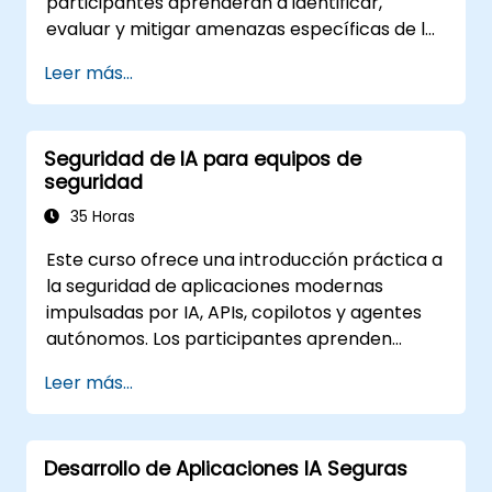
participantes aprenderán a identificar,
evaluar y mitigar amenazas específicas de la
IA mediante ejercicios prácticos y escenarios
Leer más...
del mundo real.
Seguridad de IA para equipos de
seguridad
35 Horas
Este curso ofrece una introducción práctica a
la seguridad de aplicaciones modernas
impulsadas por IA, APIs, copilotos y agentes
autónomos. Los participantes aprenden
cómo la seguridad de IA difiere de la
Leer más...
seguridad web tradicional, exploran
amenazas comunes específicas de IA como
la inyección de prompts, el envenenamiento
Desarrollo de Aplicaciones IA Seguras
de RAG y el abuso de agentes, y entienden