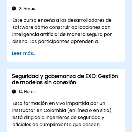
cómo proteger sistemas de IA utilizando
defensas multicapa que incluyen WAFs,
21 Horas
gateways de IA, seguridad de APIs y guardrails.
Este curso enseña a los desarrolladores de
A través de laboratorios prácticos y ejemplos
software cómo construir aplicaciones con
del mundo real, los estudiantes adquieren las
inteligencia artificial de manera segura por
habilidades para identificar patrones de
diseño. Los participantes aprenden a
ataque de IA, asegurar aplicaciones basadas
proteger chats, copilots, pipelines RAG y
en LLM y desplegar defensas eficaces en
Leer más...
agentes de IA frente a amenazas específicas
entornos de producción.
como la inyección de prompts, el
envenenamiento de datos, el abuso de
Seguridad y gobernanza de EXO: Gestión
herramientas, la fuga de secretos y el manejo
de modelos sin conexión
inseguro de las salidas del modelo. El curso
aborda el diseño seguro de prompts, la
14 Horas
seguridad en RAG, el acceso de menor
Esta formación en vivo impartida por un
privilegio, los controles de seguridad
instructor en Colombia (en línea o en sitio)
(guardrails) y las pruebas de simulación de
está dirigida a ingenieros de seguridad y
ataques (red-teaming), ayudando a los
oficiales de cumplimiento que deseen
desarrolladores a crear funciones de IA
endurecer los despliegues de EXO, controlar