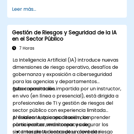
federado utilizando frameworks de
Leer más...
código abierto.
Aplicar la privacidad diferencial para
compartir datos de forma segura y
Gestión de Riesgos y Seguridad de la IA
entrenar modelos.
en el Sector Público
Utilizar técnicas de cifrado y cálculo
seguro para proteger las entradas y
7 Horas
salidas de los modelos.
La Inteligencia Artificial (IA) introduce nuevas
dimensiones de riesgo operativo, desafíos de
gobernanza y exposición a ciberseguridad
para las agencias y departamentos
gubernamentales.
Esta capacitación impartida por un instructor,
en vivo (en línea o presencial), está dirigida a
profesionales de TI y gestión de riesgos del
sector público con experiencia limitada
previa en IA, quienes deseen comprender
Al finalizar esta capacitación, los
cómo evaluar, monitorear y asegurar los
participantes serán capaces de:
sistemas de IA dentro de un contexto
Interpretar conceptos clave de riesgo