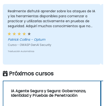
Realmente disfruté aprender sobre los ataques de IA
y las herramientas disponibles para comenzar a
practicar y utilizarlas activamente en pruebas de
seguridad. Adquirí muchos conocimientos que no
tenía al inicio, y el curso cumplió con lo que
esperaba. Mi parte favorita del entrenamiento fue el
Patrick Collins - Optum
navegador Comet, y quedé impresionado por lo que
Curso - OWASP GenAI Security
podía hacer. Sin duda seguiré explorándolo más. En
general, fue un excelente curso y disfruté aprender
Traducción Automática
sobre los Top 10 de OWASP para GenAI.
Próximos cursos
IA Agente Segura y Segura: Gobernanza,
Identidad y Pruebas de Penetración