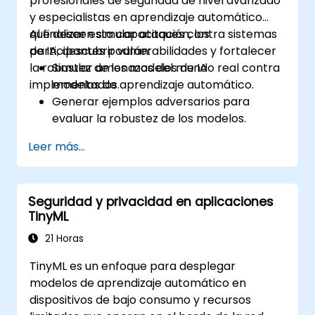
profesionales de seguridad de nivel avanzado
y especialistas en aprendizaje automático
que deseen simular ataques contra sistemas
Al finalizar esta capacitación, los
de IA, descubrir vulnerabilidades y fortalecer
participantes podrán:
la robustez de los modelos de IA
Simular amenazas del mundo real contra
implementados.
modelos de aprendizaje automático.
Generar ejemplos adversarios para
evaluar la robustez de los modelos.
Evaluar la superficie de ataque de las APIs
Leer más...
y pipelines de IA.
Diseñar estrategias de red teaming para
entornos de despliegue de IA.
Seguridad y privacidad en aplicaciones
TinyML
21 Horas
TinyML es un enfoque para desplegar
modelos de aprendizaje automático en
dispositivos de bajo consumo y recursos