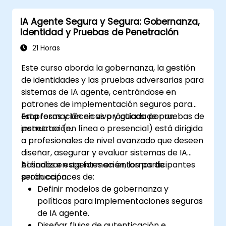
Entender el cumplimiento normativo y las
IA Agente Segura y Segura: Gobernanza,
consideraciones éticas relacionadas con
Identidad y Pruebas de Penetración
la IA.
Desarrollar estrategias para una
21 Horas
gobernanza y gestión efectiva de la IA.
Este curso aborda la gobernanza, la gestión
de identidades y las pruebas adversarias para
sistemas de IA agente, centrándose en
patrones de implementación seguros para
empresas y técnicas prácticas de pruebas de
Esta formación en vivo y guiada por un
penetración.
instructor (en línea o presencial) está dirigida
a profesionales de nivel avanzado que deseen
diseñar, asegurar y evaluar sistemas de IA
basados en agentes en entornos de
Al finalizar esta formación, los participantes
producción.
serán capaces de:
Definir modelos de gobernanza y
políticas para implementaciones seguras
de IA agente.
Diseñar flujos de autenticación e