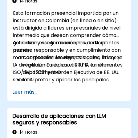
14 Horas
Esta formación presencial impartida por un
instructor en Colombia (en línea o en sitio)
está dirigida a líderes empresariales de nivel
intermedio que desean comprender cómo
gobernar y asegurar sistemas de IA de
Al finalizar esta formación, los participantes
manera responsable y en cumplimiento con
podrán:
marcos globales emergentes como la Ley de
Comprender los riesgos legales, éticos y
IA de la Unión Europea, el RGPD, la norma
regulatorios del uso de la IA en diferentes
ISO/IEC 42001 y la Orden Ejecutiva de EE. UU.
departamentos.
sobre IA.
Interpretar y aplicar los principales
marcos de gobernanza de la IA (Ley de IA
Leer más...
de la UE, NIST AI RMF, ISO/IEC 42001).
Establecer políticas de seguridad,
auditoría y supervisión para la
Desarrollo de aplicaciones con LLM
implementación de IA en la empresa.
seguras y responsables
Desarrollar directrices de adquisición y
uso para sistemas de IA de terceros y
14 Horas