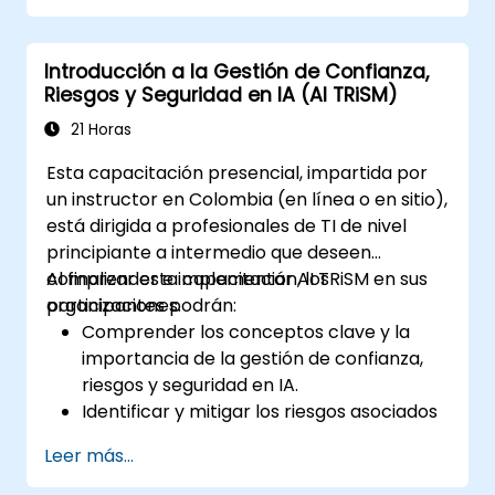
Introducción a la Gestión de Confianza,
Riesgos y Seguridad en IA (AI TRiSM)
21 Horas
Esta capacitación presencial, impartida por
un instructor en Colombia (en línea o en sitio),
está dirigida a profesionales de TI de nivel
principiante a intermedio que deseen
comprender e implementar AI TRiSM en sus
Al finalizar esta capacitación, los
organizaciones.
participantes podrán:
Comprender los conceptos clave y la
importancia de la gestión de confianza,
riesgos y seguridad en IA.
Identificar y mitigar los riesgos asociados
a los sistemas de IA.
Leer más...
Implementar las mejores prácticas de
seguridad para la IA.