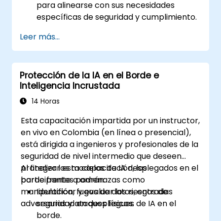
para alinearse con sus necesidades
específicas de seguridad y cumplimiento.
Leer más...
Protección de la IA en el Borde e
Inteligencia Incrustada
14 Horas
Esta capacitación impartida por un instructor,
en vivo en Colombia (en línea o presencial),
está dirigida a ingenieros y profesionales de la
seguridad de nivel intermedio que deseen
proteger los modelos de IA desplegados en el
Al finalizar esta capacitación, los
borde frente a amenazas como
participantes podrán:
manipulación, fugas de datos, entradas
Identificar y evaluar los riesgos de
adversarias y ataques físicos.
seguridad en despliegues de IA en el
borde.