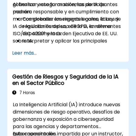
gobernar y asegurar sistemas de IA de
Al finalizar esta formación, los participantes
manera responsable y en cumplimiento con
podrán:
marcos globales emergentes como la Ley de
Comprender los riesgos legales, éticos y
IA de la Unión Europea, el RGPD, la norma
regulatorios del uso de la IA en diferentes
ISO/IEC 42001 y la Orden Ejecutiva de EE. UU.
departamentos.
sobre IA.
Interpretar y aplicar los principales
marcos de gobernanza de la IA (Ley de IA
Leer más...
de la UE, NIST AI RMF, ISO/IEC 42001).
Establecer políticas de seguridad,
auditoría y supervisión para la
Gestión de Riesgos y Seguridad de la IA
implementación de IA en la empresa.
en el Sector Público
Desarrollar directrices de adquisición y
uso para sistemas de IA de terceros y
7 Horas
desarrollados internamente.
La Inteligencia Artificial (IA) introduce nuevas
dimensiones de riesgo operativo, desafíos de
gobernanza y exposición a ciberseguridad
para las agencias y departamentos
gubernamentales.
Esta capacitación impartida por un instructor,