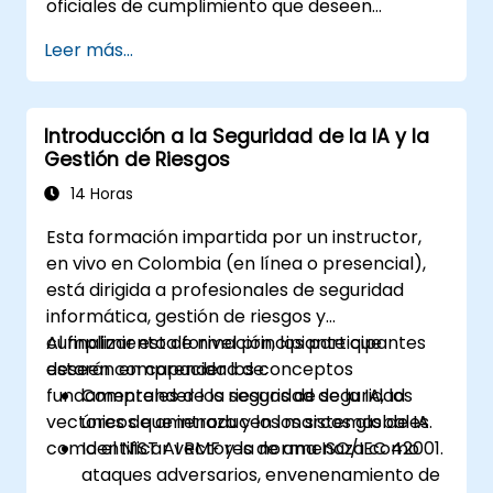
oficiales de cumplimiento que deseen
endurecer los despliegues de EXO, controlar
Leer más...
el acceso a modelos y gobernar las cargas de
trabajo de IA que se ejecutan exclusivamente
en instalaciones propias.
Introducción a la Seguridad de la IA y la
Gestión de Riesgos
14 Horas
Esta formación impartida por un instructor,
en vivo en Colombia (en línea o presencial),
está dirigida a profesionales de seguridad
informática, gestión de riesgos y
cumplimiento de nivel principiante que
Al finalizar esta formación, los participantes
deseen comprender los conceptos
estarán en capacidad de:
fundamentales de la seguridad de la IA, los
Comprender los riesgos de seguridad
vectores de amenaza y los marcos globales
únicos que introducen los sistemas de IA.
como el NIST AI RMF y la norma ISO/IEC 42001.
Identificar vectores de amenaza como
ataques adversarios, envenenamiento de