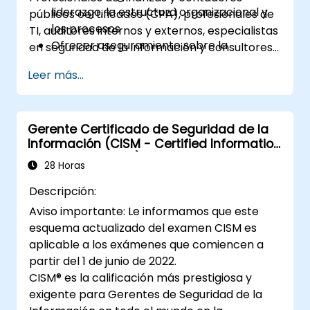
liderazgo, la estructura organizacional y
públicos certificados (CPA), profesionales de
los procesos
TI, auditores internos y externos, especialistas
Ofrecer aseguramiento sobre la
en seguridad de la información y consultores
adquisición, desarrollo, pruebas e
de riesgos.
Leer más...
implementación de activos de TI
Ofrecer aseguramiento sobre las
operaciones de TI, incluidas las
operaciones de servicio y terceros
Gerente Certificado de Seguridad de la
Información (CISM - Certified Information
Ofrecer aseguramiento sobre las
Security Manager)
políticas, estándares, procedimientos y
28 Horas
controles de seguridad de la organización
Descripción:
para garantizar la confidencialidad,
Aviso importante: Le informamos que este
integridad y disponibilidad de los activos
esquema actualizado del examen CISM es
de información.
aplicable a los exámenes que comiencen a
partir del 1 de junio de 2022.
CISM® es la calificación más prestigiosa y
exigente para Gerentes de Seguridad de la