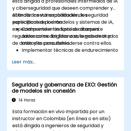
está dirigida a profesionales intermedios de IA
y ciberseguridad que deseen comprender y
abordar las vulnerabilidades de seguridad
Al finalizar esta capacitación, los
específicas de los modelos y sistemas de IA,
participantes podrán:
especialmente en industrias altamente
Comprender los tipos de ataques
reguladas como las finanzas, la gobernanza
adversarios dirigidos a sistemas de IA y los
de datos y la consultoría.
métodos para defenderse contra ellos.
Implementar técnicas de endurecimiento
de modelos para proteger las tuberías de
Leer más...
aprendizaje automático.
Garantizar la seguridad e integridad de
los datos en los modelos de aprendizaje
Seguridad y gobernanza de EXO: Gestión
automático.
de modelos sin conexión
Navegar por los requisitos de
cumplimiento normativo relacionados
14 Horas
con la seguridad de la IA.
Esta formación en vivo impartida por un
instructor en Colombia (en línea o en sitio)
está dirigida a ingenieros de seguridad y