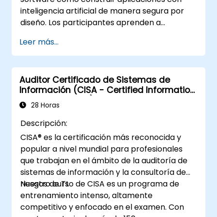
inteligencia artificial de manera segura por
diseño. Los participantes aprenden a
proteger chats, copilots, pipelines RAG y
Leer más...
agentes de IA frente a amenazas específicas
como la inyección de prompts, el
envenenamiento de datos, el abuso de
Auditor Certificado de Sistemas de
herramientas, la fuga de secretos y el manejo
Información (CISA - Certified Information
inseguro de las salidas del modelo. El curso
Systems Auditor)
aborda el diseño seguro de prompts, la
28 Horas
seguridad en RAG, el acceso de menor
Descripción:
privilegio, los controles de seguridad
CISA® es la certificación más reconocida y
(guardrails) y las pruebas de simulación de
popular a nivel mundial para profesionales
ataques (red-teaming), ayudando a los
que trabajan en el ámbito de la auditoría de
desarrolladores a crear funciones de IA
sistemas de información y la consultoría de
seguras, confiables y resistentes en entornos
riesgos de TI.
Nuestro curso de CISA es un programa de
del mundo real.
entrenamiento intenso, altamente
competitivo y enfocado en el examen. Con