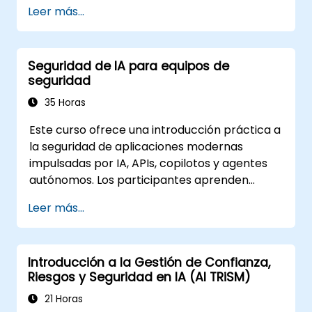
de IA.
Leer más...
Seguridad de IA para equipos de
seguridad
35 Horas
Este curso ofrece una introducción práctica a
la seguridad de aplicaciones modernas
impulsadas por IA, APIs, copilotos y agentes
autónomos. Los participantes aprenden
cómo la seguridad de IA difiere de la
Leer más...
seguridad web tradicional, exploran
amenazas comunes específicas de IA como
la inyección de prompts, el envenenamiento
Introducción a la Gestión de Confianza,
de RAG y el abuso de agentes, y entienden
Riesgos y Seguridad en IA (AI TRiSM)
cómo proteger sistemas de IA utilizando
defensas multicapa que incluyen WAFs,
21 Horas