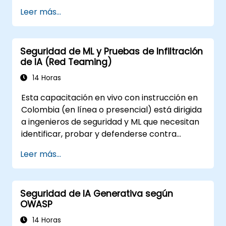
datos e inversión de modelos.
Leer más...
Aplicar modelos de gobernanza
fundamentales como el Marco de
Gestión de Riesgos de la IA del NIST.
Seguridad de ML y Pruebas de Infiltración
Alinear el uso de la IA con normas
de IA (Red Teaming)
emergentes, directrices de cumplimiento
y principios éticos.
14 Horas
Esta capacitación en vivo con instrucción en
Colombia (en línea o presencial) está dirigida
a ingenieros de seguridad y ML que necesitan
identificar, probar y defenderse contra
ataques a modelos de ML y aplicaciones
Leer más...
impulsadas por LLM.
Seguridad de IA Generativa según
OWASP
14 Horas