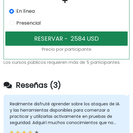
En línea
Presencial
Precio por participante
Los cursos públicos requieren más de 5 participantes.
Reseñas (3)
Realmente disfruté aprender sobre los ataques de IA
El
y las herramientas disponibles para comenzar a
pr
practicar y utilizarlas activamente en pruebas de
seguridad. Adquirí muchos conocimientos que no
tenía al inicio, y el curso cumplió con lo que
Mi