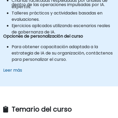
Charlas facilitadas respaldadas por análisis de
dentro de las operaciones impulsadas por IA.
expertos.
Talleres prácticos y actividades basadas en
evaluaciones.
Ejercicios aplicados utilizando escenarios reales
de gobernanza de IA.
Opciones de personalización del curso
Para obtener capacitación adaptada a la
estrategia de IA de su organización, contáctenos
para personalizar el curso.
Leer más
Temario del curso