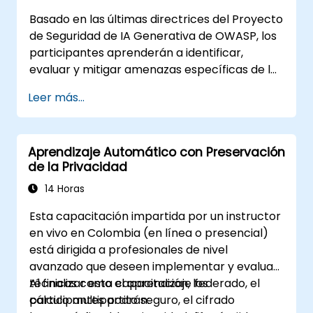
Basado en las últimas directrices del Proyecto
de Seguridad de IA Generativa de OWASP, los
participantes aprenderán a identificar,
evaluar y mitigar amenazas específicas de la
IA mediante ejercicios prácticos y escenarios
Leer más...
del mundo real.
Aprendizaje Automático con Preservación
de la Privacidad
14 Horas
Esta capacitación impartida por un instructor
en vivo en Colombia (en línea o presencial)
está dirigida a profesionales de nivel
avanzado que deseen implementar y evaluar
técnicas como el aprendizaje federado, el
Al finalizar esta capacitación, los
cálculo multipartito seguro, el cifrado
participantes podrán: