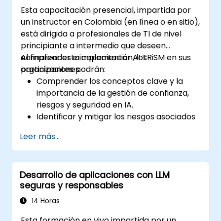
gateways de IA, seguridad de APIs y guardrails.
Esta capacitación presencial, impartida por
A través de laboratorios prácticos y ejemplos
un instructor en Colombia (en línea o en sitio),
del mundo real, los estudiantes adquieren las
está dirigida a profesionales de TI de nivel
habilidades para identificar patrones de
principiante a intermedio que deseen
ataque de IA, asegurar aplicaciones basadas
comprender e implementar AI TRiSM en sus
Al finalizar esta capacitación, los
en LLM y desplegar defensas eficaces en
organizaciones.
participantes podrán:
entornos de producción.
Comprender los conceptos clave y la
importancia de la gestión de confianza,
riesgos y seguridad en IA.
Identificar y mitigar los riesgos asociados
a los sistemas de IA.
Leer más...
Implementar las mejores prácticas de
seguridad para la IA.
Entender el cumplimiento normativo y las
Desarrollo de aplicaciones con LLM
consideraciones éticas relacionadas con
seguras y responsables
la IA.
Desarrollar estrategias para una
14 Horas
gobernanza y gestión efectiva de la IA.
Esta formación en vivo impartida por un