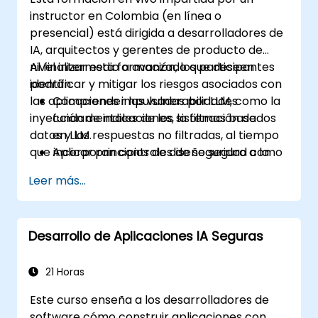
instructor en Colombia (en línea o
presencial) está dirigida a desarrolladores de
IA, arquitectos y gerentes de producto de
nivel intermedio a avanzado que deseen
Al finalizar esta formación, los participantes
identificar y mitigar los riesgos asociados con
podrán:
las aplicaciones impulsadas por LLM, como la
Comprender las vulnerabilidades
inyección de indicaciones, la filtración de
fundamentales de los sistemas basados
datos y las respuestas no filtradas, al tiempo
en LLM.
que incorporan controles de seguridad como
Aplicar principios de diseño seguro a la
la validación de entradas, la supervisión con
arquitectura de aplicaciones con LLM.
Leer más...
intervención humana y las barreras de salida.
Utilizar herramientas como Guardrails AI
y LangChain para validación, filtrado y
seguridad.
Desarrollo de Aplicaciones IA Seguras
Integrar técnicas como el aislamiento en
sandbox, pruebas de penetración (red
teaming) y revisión con intervención
21 Horas
humana en canales de producción
Este curso enseña a los desarrolladores de
robustos.
software cómo construir aplicaciones con