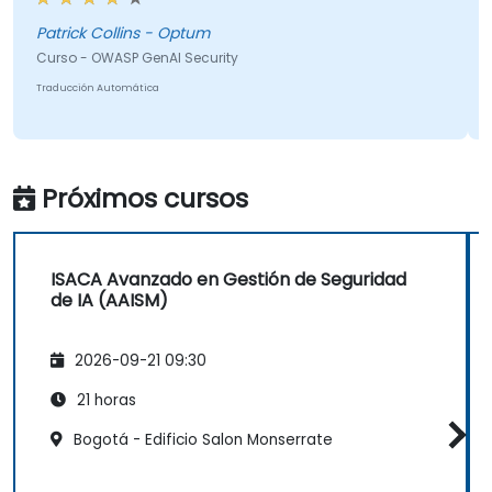
esperaba. Mi parte favorita del entrenamiento fue el
Cur
navegador Comet, y quedé impresionado por lo que
Patrick Collins - Optum
Tra
podía hacer. Sin duda seguiré explorándolo más. En
Curso - OWASP GenAI Security
general, fue un excelente curso y disfruté aprender
Traducción Automática
sobre los Top 10 de OWASP para GenAI.
Próximos cursos
ISACA Avanzado en Gestión de Seguridad
de IA (AAISM)
2026-09-21 09:30
21 horas
Bogotá - Edificio Salon Monserrate