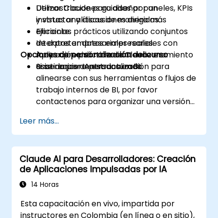
Utilizar Claude para diseñar paneles, KPIs
Demostraciones guiadas por un
y vistas analíticas de manera más
instructor y discusiones dirigidas.
eficiente.
Ejercicios prácticos utilizando conjuntos
Interpretar datos empresariales con
de datos empresariales reales.
Opciones de personalización del curso
mayor precisión mediante razonamiento
Aplicación práctica de Claude en
asistido por IA estructurado.
escenarios centrados en BI.
Si se requiere personalización para
alinearse con sus herramientas o flujos de
trabajo internos de BI, por favor
contactenos para organizar una versión
adaptada de este curso.
Leer más...
Claude AI para Desarrolladores: Creación
de Aplicaciones Impulsadas por IA
14 Horas
Esta capacitación en vivo, impartida por
instructores en Colombia (en línea o en sitio),