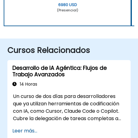
6980 USD
(Presencial)
Cursos Relacionados
Desarrollo de IA Agéntica: Flujos de
Trabajo Avanzados
14 Horas
Un curso de dos días para desarrolladores
que ya utilizan herramientas de codificación
con IA, como Cursor, Claude Code o Copilot.
Cubre la delegación de tareas completas a
agentes, la construcción del conjunto de
Leer más...
personalización (Reglas, AGENTS.md,