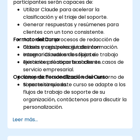
participantes serán capaces de:
Utilizar Claude para acelerar la
clasificación y el triaje del soporte.
Generar respuestas y resúmenes para
clientes con un tono consistente.
Formato del Curso
Automatizar procesos de redacción de
tickets y recuperación de información.
Clases magistrales guiadas con
Integrar Claude en los flujos de trabajo
escenarios reales de soporte.
existentes de soporte al cliente.
Ejercicios prácticos basados en casos de
servicio empresarial.
Opciones de Personalización del Curso
Uso práctico de Claude en un entorno de
soporte simulado.
Si necesita que este curso se adapte a los
flujos de trabajo de soporte de su
organización, contáctenos para discutir la
personalización.
Leer más...