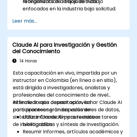
refinamiento de la hoja de ruta.
la organización o flujos de trabajo
enfocados en la industria bajo solicitud.
Leer más...
Claude AI para Investigación y Gestión
del Conocimiento
14 Horas
Esta capacitación en vivo, impartida por un
instructor en Colombia (en línea o en sitio),
está dirigida a investigadores, analistas y
profesionales del conocimiento de nivel
intermedio que deseen aprovechar Claude AI
Al finalizar esta capacitación, los
para procesar grandes volúmenes de datos,
participantes serán capaces de:
sintetizar información y automatizar tareas
Utilizar Claude AI para revisiones
de investigación.
bibliográficas y síntesis de investigación.
Resumir informes, artículos académicos y