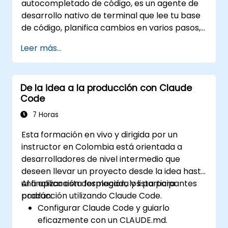
autocompletado de código, es un agente de
ecosistema MCP (Protocolo de Contexto
desarrollo nativo de terminal que lee tu base
del Modelo) y la integración nativa y fluida
de código, planifica cambios en varios pasos,
con la suite Microsoft 365 (Word, Excel,
ejecuta pruebas y lleva a cabo tareas desde
PowerPoint, Teams, SharePoint y
Leer más...
una única instrucción hasta obtener un
OneDrive).
resultado funcional. Este taller de un día
brinda a los participantes experiencia
De la idea a la producción con Claude
práctica y estructurada: configurar Claude
Code
Code para proyectos reales, escribir
instrucciones (delegaciones) que produzcan
7 Horas
resultados revisables, usar CLAUDE.md como
Esta formación en vivo y dirigida por un
memoria persistente del proyecto y
instructor en Colombia está orientada a
conectar herramientas internas mediante el
desarrolladores de nivel intermedio que
Protocolo de Contexto del Modelo.
deseen llevar un proyecto desde la idea hasta
una aplicación desplegada y lista para
Al finalizar esta formación, los participantes
producción utilizando Claude Code.
podrán:
Configurar Claude Code y guiarlo
eficazmente con un CLAUDE.md.