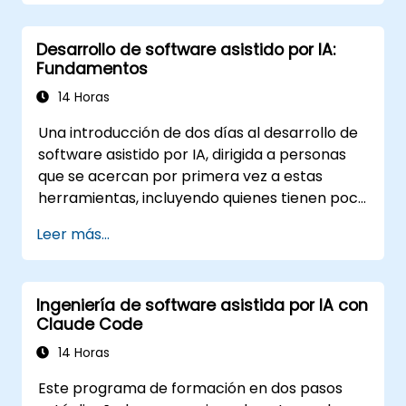
Habilidades, MCP, Agentes), la conexión y
creación de servidores MCP, el ejecución
Desarrollo de software asistido por IA:
paralela de agentes y un flujo de trabajo
Fundamentos
agéntico estructurado. El material es
independiente de herramientas específicas.
14 Horas
Este curso da seguimiento al curso
Una introducción de dos días al desarrollo de
Fundamentos.
software asistido por IA, dirigida a personas
que se acercan por primera vez a estas
herramientas, incluyendo quienes tienen poca
o ninguna experiencia programando. Se
Leer más...
aborda cómo funcionan estas herramientas,
cómo orientarlas mediante prompts y cómo
aplicarlas en tareas comunes: construir un
Ingeniería de software asistida por IA con
pequeño proyecto desde cero, trabajar en
Claude Code
una base de código existente y revisar los
resultados generados. El material es
14 Horas
independiente de la herramienta específica y
Este programa de formación en dos pasos
se aplica a Cursor, Claude Code, Copilot y