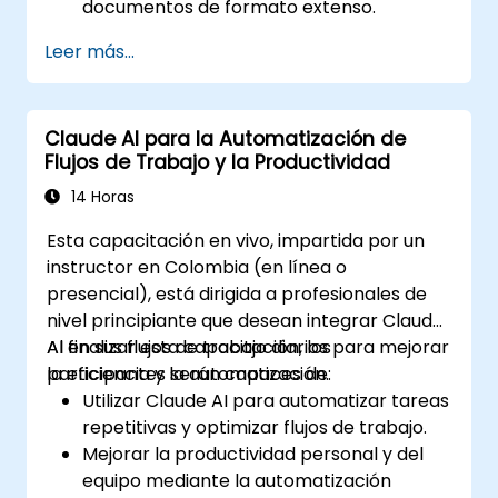
documentos de formato extenso.
Extraer ideas clave y tendencias a partir
Leer más...
de datos estructurados y no
estructurados.
Integrar Claude AI en flujos de trabajo de
Claude AI para la Automatización de
investigación y gestión del conocimiento.
Flujos de Trabajo y la Productividad
14 Horas
Esta capacitación en vivo, impartida por un
instructor en Colombia (en línea o
presencial), está dirigida a profesionales de
nivel principiante que desean integrar Claude
AI en sus flujos de trabajo diarios para mejorar
Al finalizar esta capacitación, los
la eficiencia y la automatización.
participantes serán capaces de:
Utilizar Claude AI para automatizar tareas
repetitivas y optimizar flujos de trabajo.
Mejorar la productividad personal y del
equipo mediante la automatización