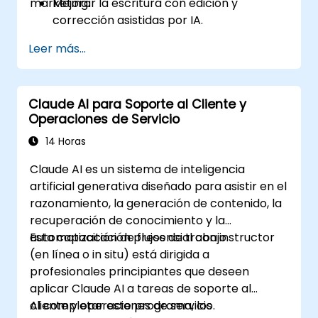
marketing.
Mejorar la escritura con edición y
corrección asistidas por IA.
Generar resúmenes para contenido de
Leer más...
formato largo e informes.
Automatizar la creación de copys de
marketing para diversas plataformas.
Claude AI para Soporte al Cliente y
Operaciones de Servicio
14 Horas
Claude AI es un sistema de inteligencia
artificial generativa diseñado para asistir en el
razonamiento, la generación de contenido, la
recuperación de conocimiento y la
automatización de flujos de trabajo.
Esta capacitación presencial con instructor
(en línea o in situ) está dirigida a
profesionales principiantes que deseen
aplicar Claude AI a tareas de soporte al
cliente y operaciones de servicio.
Al completar este programa, los