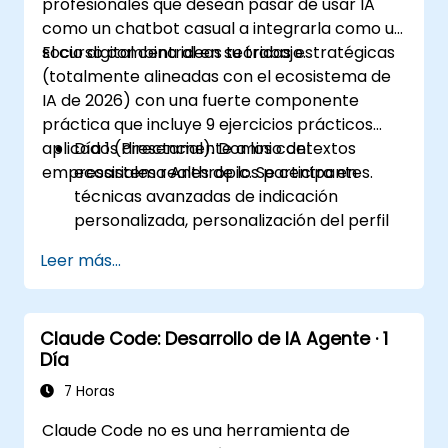
profesionales que desean pasar de usar IA
como un chatbot casual a integrarla como un
socio digital central en su trabajo.
El curso combina ideas teóricas estratégicas
(totalmente alineadas con el ecosistema de
IA de 2026) con una fuerte componente
práctica que incluye 9 ejercicios prácticos
aplicados directamente a los contextos
Día 1 (Presencial): Dominio del
empresariales reales de los participantes.
ecosistema Anthropic. Se centra en
técnicas avanzadas de indicación
personalizada, personalización del perfil
(Instrucciones personalizadas) y
Leer más...
aprovechamiento de espacios de trabajo
persistentes (Proyectos, Artefactos,
Habilidades) para gestionar bases de
Claude Code: Desarrollo de IA Agente · 1
conocimiento internas.
Día
Día 2 (En línea): Automatización e
integración del ecosistema. Se centra en
7 Horas
ejecutar Claude en segundo plano
Claude Code no es una herramienta de
mediante las funciones de Cowork, el