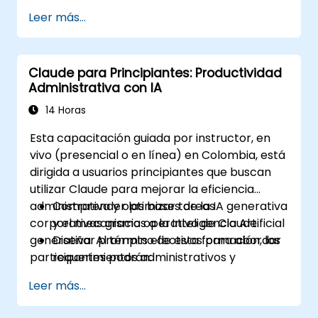
impulsada por IA.
Leer más...
Integrar Claude AI con herramientas y
plataformas empresariales existentes.
Optimizar la toma de decisiones y la
Claude para Principiantes: Productividad
gestión de tareas impulsadas por IA.
Administrativa con IA
14 Horas
Esta capacitación guiada por instructor, en
vivo (presencial o en línea) en Colombia, está
dirigida a usuarios principiantes que buscan
utilizar Claude para mejorar la eficiencia
administrativa y optimizar tareas
Comprender las bases de la IA generativa
corporativas gracias a la Inteligencia Artificial
y el mecanismo operativo de Claude.
generativa. Al término de esta formación, los
Diseñar prompts efectivos para abordar
participantes podrán:
requerimientos administrativos y
empresariales.
Leer más...
Redactar y optimizar documentos,
correos electrónicos e informes utilizando