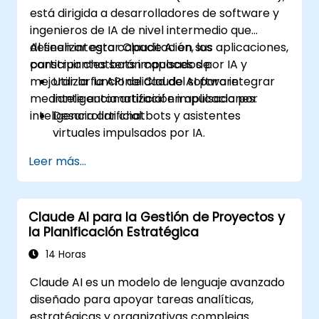
está dirigida a desarrolladores de software y
ingenieros de IA de nivel intermedio que
deseen integrar Claude AI en sus aplicaciones,
Al finalizar esta capacitación, los
construir chatbots impulsados por IA y
participantes serán capaces de:
mejorar la funcionalidad del software
Utilizar la API de Claude AI para integrar
mediante automatización impulsada por
inteligencia artificial en aplicaciones.
inteligencia artificial.
Desarrollar chatbots y asistentes
virtuales impulsados por IA.
Mejorar aplicaciones con automatización
Leer más...
basada en IA y procesamiento de
lenguaje natural (NLP).
Optimizar y afinar modelos de Claude AI
Claude AI para la Gestión de Proyectos y
para diferentes casos de uso.
la Planificación Estratégica
14 Horas
Claude AI es un modelo de lenguaje avanzado
diseñado para apoyar tareas analíticas,
estratégicas y organizativas complejas.