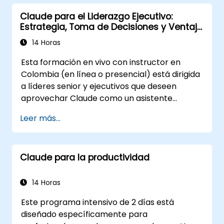
IA.
Claude para el Liderazgo Ejecutivo:
Gestionar tareas y mejorar la
Estrategia, Toma de Decisiones y Ventaja
organización de actividades
Competitiva
administrativas diarias.
14 Horas
Utilizar Claude como soporte para análisis
Esta formación en vivo con instructor en
básico de datos y manejo de hojas de
Colombia (en línea o presencial) está dirigida
cálculo.
a líderes senior y ejecutivos que deseen
Aplicar buenas prácticas de seguridad y
aprovechar Claude como un asistente
verificación en el contenido generado por
estratégico empresarial para mejorar la
IA.
Leer más...
toma de decisiones, acelerar la planificación y
construir una ventaja competitiva mediante
un liderazgo potenciado por IA.
Claude para la productividad
14 Horas
Este programa intensivo de 2 días está
diseñado específicamente para