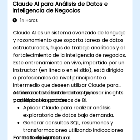
Claude AI para Análisis de Datos e
Inteligencia de Negocios
14 Horas
Claude AI es un sistema avanzado de lenguaje
y razonamiento que soporta tareas de datos
estructurados, flujos de trabajo analíticos y el
fortalecimiento de la inteligencia de negocios.
Este entrenamiento en vivo, impartido por un
instructor (en línea o en el sitio), está dirigido
a profesionales de nivel principiante a
intermedio que deseen utilizar Claude para
acelerar el análisis de datos, generar insights
Al finalizar este entrenamiento, los
y optimizar los procesos de BI.
participantes podrán:
Aplicar Claude para realizar análisis
exploratorio de datos bajo demanda.
Generar consultas SQL, resúmenes y
transformaciones utilizando indicaciones
Formato del curso
en lenguaje natural.