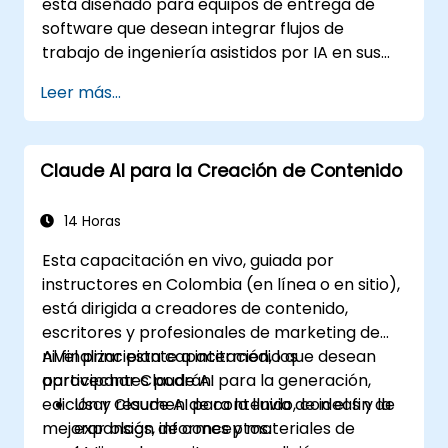
está diseñado para equipos de entrega de
otras herramientas similares. Este curso da
software que desean integrar flujos de
pie al curso Flujos de trabajo avanzados en
trabajo de ingeniería asistidos por IA en sus
desarrollo con IA agente.
actividades diarias utilizando Claude Code.
Leer más...
Claude AI para la Creación de Contenido
14 Horas
Esta capacitación en vivo, guiada por
instructores en Colombia (en línea o en sitio),
está dirigida a creadores de contenido,
escritores y profesionales de marketing de
nivel principiante a intermedio que desean
Al finalizar esta capacitación, los
aprovechar Claude AI para la generación,
participantes podrán:
edición y resumen de contenido, con el fin de
Usar Claude AI para la lluvia de ideas y la
mejorar blogs, informes y materiales de
expansión de conceptos.