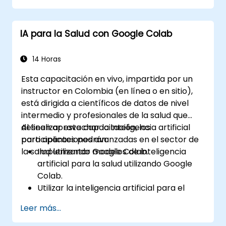
artificial en contextos empresariales. Cubre
flujos de trabajo CRISP-DM, análisis
IA para la Salud con Google Colab
estadístico, aprendizaje supervisado y no
supervisado, aprendizaje profundo con
Tensorflow, procesamiento de lenguaje
14 Horas
natural, Big Data con Spark y narrativa
Esta capacitación en vivo, impartida por un
basada en datos. Es ideal para principiantes
instructor en Colombia (en línea o en sitio),
que buscan una certificación en ciencia de
está dirigida a científicos de datos de nivel
datos con Python y capacitación en análisis
intermedio y profesionales de la salud que
lista para el mundo laboral.
deseen aprovechar la inteligencia artificial
Al finalizar esta capacitación, los
para aplicaciones avanzadas en el sector de
participantes podrán:
la salud utilizando Google Colab.
Implementar modelos de inteligencia
artificial para la salud utilizando Google
Colab.
Utilizar la inteligencia artificial para el
modelado predictivo en datos de salud.
Leer más...
Analizar imágenes médicas con técnicas
impulsadas por inteligencia artificial.