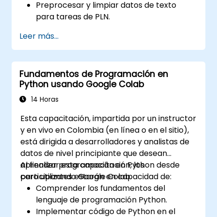
Preprocesar y limpiar datos de texto
para tareas de PLN.
Realizar análisis de sentimientos utilizando
Leer más...
las librerías NLTK y SpaCy.
Trabajar con datos de texto mediante
Google Colab para un desarrollo
Fundamentos de Programación en
escalable y colaborativo.
Python usando Google Colab
14 Horas
Esta capacitación, impartida por un instructor
y en vivo en Colombia (en línea o en el sitio),
está dirigida a desarrolladores y analistas de
datos de nivel principiante que desean
aprender programación en Python desde
Al finalizar esta capacitación, los
cero utilizando Google Colab.
participantes estarán en capacidad de:
Comprender los fundamentos del
lenguaje de programación Python.
Implementar código de Python en el