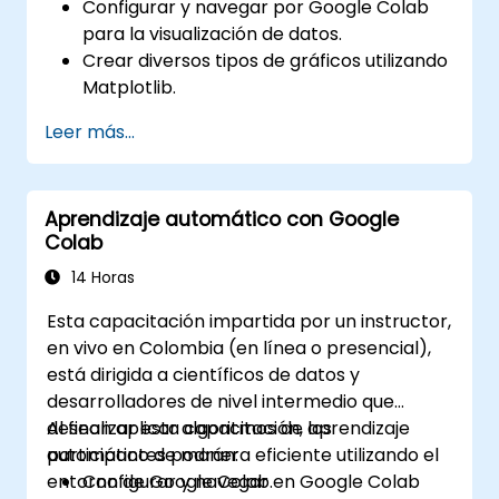
Configurar y navegar por Google Colab
para la visualización de datos.
Crear diversos tipos de gráficos utilizando
Matplotlib.
Aprovechar Seaborn para técnicas
Leer más...
avanzadas de visualización.
Personalizar gráficos para mejorar su
presentación y claridad.
Aprendizaje automático con Google
Interpretar y presentar datos de manera
Colab
efectiva mediante herramientas visuales.
14 Horas
Esta capacitación impartida por un instructor,
en vivo en Colombia (en línea o presencial),
está dirigida a científicos de datos y
desarrolladores de nivel intermedio que
desean aplicar algoritmos de aprendizaje
Al finalizar esta capacitación, los
automático de manera eficiente utilizando el
participantes podrán:
entorno de Google Colab.
Configurar y navegar en Google Colab