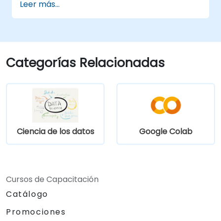
Leer más...
tendencias de datos.
Aprovechar la biblioteca Prophet de
Facebook para pronósticos flexibles.
Visualizar datos de series de tiempo y
resultados de pronósticos.
Categorías Relacionadas
Ciencia de los datos
Google Colab
Cursos de Capacitación
Catálogo
Promociones