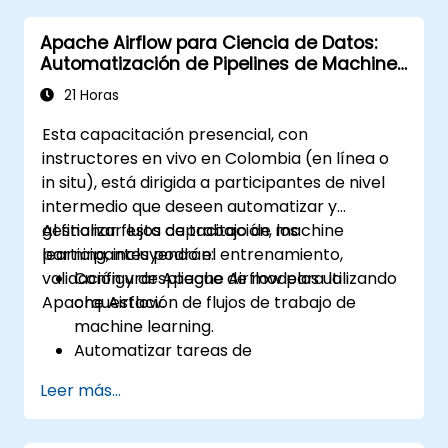
Explorar consideraciones éticas en
Apache Airflow para Ciencia de Datos:
soluciones de salud basadas en
Automatización de Pipelines de Machine
inteligencia artificial.
Learning
21 Horas
Esta capacitación presencial, con
instructores en vivo en Colombia (en línea o
in situ), está dirigida a participantes de nivel
intermedio que deseen automatizar y
gestionar flujos de trabajo de machine
Al finalizar esta capacitación, los
learning, incluyendo el entrenamiento,
participantes podrán:
validación y despliegue de modelos utilizando
Configurar Apache Airflow para la
Apache Airflow.
orquestación de flujos de trabajo de
machine learning.
Automatizar tareas de
preprocesamiento de datos,
Leer más...
entrenamiento y validación de modelos.
Integrar Airflow con frameworks y
herramientas de machine learning.