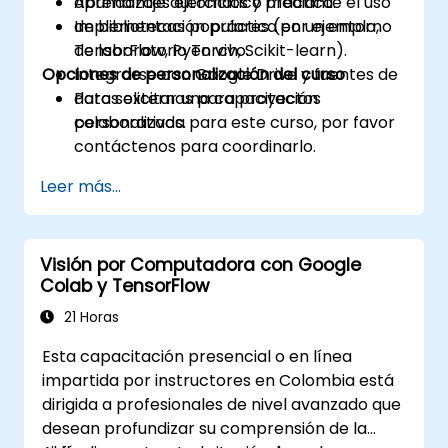
aprendizaje automático mediante el uso
Abundantes ejercicios y práctica.
de bibliotecas populares (por ejemplo,
Implementación práctica en un entorno
TensorFlow, PyTorch, Scikit-learn).
de laboratorio en vivo.
Opciones de personalización del curso
Integrarse con Google Drive y fuentes de
datos externas para proyectos
Para solicitar una capacitación
colaborativos.
personalizada para este curso, por favor
contáctenos para coordinarlo.
Leer más...
Visión por Computadora con Google
Colab y TensorFlow
21 Horas
Esta capacitación presencial o en línea
impartida por instructores en Colombia está
dirigida a profesionales de nivel avanzado que
desean profundizar su comprensión de la