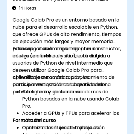
14 Horas
Google Colab Pro es un entorno basado en la
nube para el desarrollo escalable en Python,
que ofrece GPUs de alto rendimiento, tiempos
de ejecución más largos y mayor memoria
para cargas de trabajo exigentes de
Esta capacitación impartida por un instructor,
inteligencia artificial y ciencia de datos.
en vivo (en línea o en sitio), está dirigida a
usuarios de Python de nivel intermedio que
deseen utilizar Google Colab Pro para
aprendizaje automático, procesamiento de
Al finalizar esta capacitación, los
datos e investigación colaborativa en una
participantes estarán en capacidad de:
potente interfaz de cuaderno.
Configurar y gestionar cuadernos de
Python basados en la nube usando Colab
Pro.
Acceder a GPUs y TPUs para acelerar los
Formato del curso
cálculos.
Optimizar los flujos de trabajo de
Conferencia interactiva y discusión.