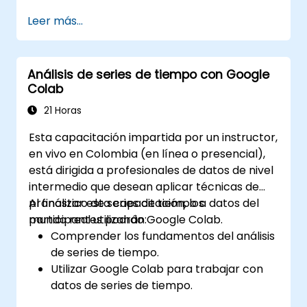
refuerzo utilizando TensorFlow y OpenAI
Leer más...
Gym.
Desarrollar agentes inteligentes que
aprenden mediante ensayo y error.
Análisis de series de tiempo con Google
Optimizar el rendimiento de los agentes
Colab
mediante técnicas avanzadas como Q-
learning y redes neuronales profundas de
21 Horas
Q (DQNs).
Esta capacitación impartida por un instructor,
Entrenar agentes en entornos simulados
en vivo en Colombia (en línea o presencial),
utilizando OpenAI Gym.
está dirigida a profesionales de datos de nivel
Desplegar modelos de aprendizaje por
intermedio que desean aplicar técnicas de
refuerzo para aplicaciones del mundo
pronóstico de series de tiempo a datos del
Al finalizar esta capacitación, los
real.
mundo real utilizando Google Colab.
participantes podrán:
Comprender los fundamentos del análisis
de series de tiempo.
Utilizar Google Colab para trabajar con
datos de series de tiempo.
Aplicar modelos ARIMA para proyectar