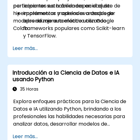
perfeccionar sus habilidades en el ajuste de
participantes estarán en capacidad de:
hiperparámetros y aprender a desplegar
Implementar modelos avanzados de
modelos de manera efectiva con Google
aprendizaje automático utilizando
Colab.
frameworks populares como Scikit-learn
y TensorFlow.
Optimizar el rendimiento del modelo
Leer más...
mediante el ajuste de hiperparámetros.
Desplegar modelos de aprendizaje
automático en aplicaciones del mundo
Introducción a la Ciencia de Datos e IA
real usando Google Colab.
usando Python
Colaborar y gestionar proyectos de
aprendizaje automático a gran escala en
35 Horas
Google Colab.
Explora enfoques prácticos para la Ciencia de
Datos e IA utilizando Python, brindando a los
profesionales las habilidades necesarias para
analizar datos, desarrollar modelos de
aprendizaje automático y desplegar
Leer más...
aplicaciones impulsadas por inteligencia