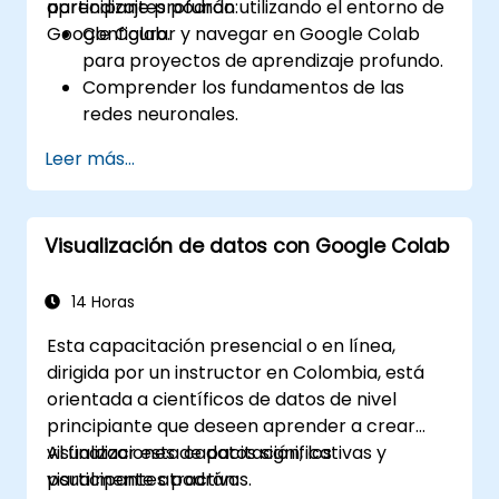
aprendizaje profundo utilizando el entorno de
participantes podrán:
Google Colab.
Configurar y navegar en Google Colab
para proyectos de aprendizaje profundo.
Comprender los fundamentos de las
redes neuronales.
Implementar modelos de aprendizaje
Leer más...
profundo utilizando TensorFlow.
Entrenar y evaluar modelos de
aprendizaje profundo.
Visualización de datos con Google Colab
Aprovechar las funciones avanzadas de
TensorFlow para el aprendizaje profundo.
14 Horas
Esta capacitación presencial o en línea,
dirigida por un instructor en Colombia, está
orientada a científicos de datos de nivel
principiante que deseen aprender a crear
visualizaciones de datos significativas y
Al finalizar esta capacitación, los
visualmente atractivas.
participantes podrán: