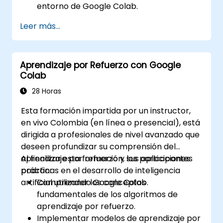
entorno de Google Colab.
Utilizar estructuras de control para
Leer más...
gestionar el flujo de un programa en
Python.
Crear funciones para organizar y
Aprendizaje por Refuerzo con Google
reutilizar el código de manera efectiva.
Colab
Explorar y utilizar bibliotecas básicas para
la programación en Python.
28 Horas
Esta formación impartida por un instructor,
en vivo Colombia (en línea o presencial), está
dirigida a profesionales de nivel avanzado que
deseen profundizar su comprensión del
aprendizaje por refuerzo y sus aplicaciones
Al finalizar esta formación, los participantes
prácticas en el desarrollo de inteligencia
podrán:
artificial utilizando Google Colab.
Comprender los conceptos
fundamentales de los algoritmos de
aprendizaje por refuerzo.
Implementar modelos de aprendizaje por