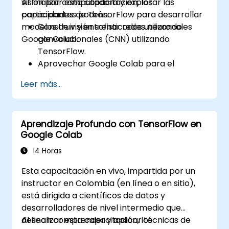
visión por computadora y explorar las
Al finalizar esta capacitación, los
capacidades de TensorFlow para desarrollar
participantes podrán:
modelos de visión sofisticados utilizando
Construir y entrenar redes neuronales
Google Colab.
convolucionales (CNN) utilizando
TensorFlow.
Aprovechar Google Colab para el
desarrollo eficiente y escalable de
Leer más...
modelos en la nube.
Implementar técnicas de
preprocesamiento de imágenes para
Aprendizaje Profundo con TensorFlow en
tareas de visión por computadora.
Google Colab
Desplegar modelos de visión por
computadora para aplicaciones del
14 Horas
mundo real.
Esta capacitación en vivo, impartida por un
Utilizar el aprendizaje por transferencia
instructor en Colombia (en línea o en sitio),
para mejorar el rendimiento de los
está dirigida a científicos de datos y
modelos CNN.
desarrolladores de nivel intermedio que
Visualizar e interpretar los resultados de
desean comprender y aplicar técnicas de
Al finalizar esta capacitación, los
los modelos de clasificación de imágenes.