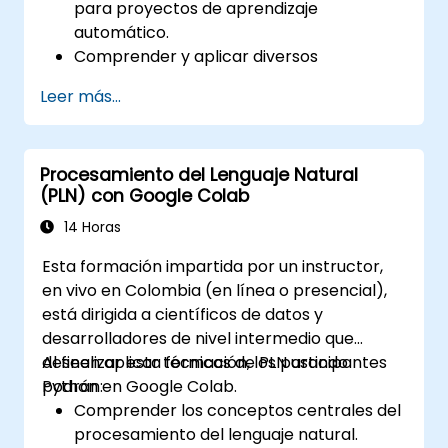
para proyectos de aprendizaje
automático.
Comprender y aplicar diversos
algoritmos de aprendizaje automático.
Leer más...
Utilizar bibliotecas como Scikit-learn para
analizar y predecir datos.
Implementar modelos de aprendizaje
Procesamiento del Lenguaje Natural
supervisado y no supervisado.
(PLN) con Google Colab
Optimizar y evaluar modelos de
aprendizaje automático de manera
14 Horas
efectiva.
Esta formación impartida por un instructor,
en vivo en Colombia (en línea o presencial),
está dirigida a científicos de datos y
desarrolladores de nivel intermedio que
deseen aplicar técnicas de PLN usando
Al finalizar esta formación, los participantes
Python en Google Colab.
podrán:
Comprender los conceptos centrales del
procesamiento del lenguaje natural.