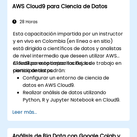
AWS Cloud9 para Ciencia de Datos
Desplegar modelos de machine learning
mediante pipelines automatizados.
Monitorear y optimizar flujos de trabajo
28 Horas
de machine learning en producción.
Esta capacitación impartida por un instructor
y en vivo en Colombia (en línea o en sitio)
está dirigida a científicos de datos y analistas
de nivel intermedio que deseen utilizar AWS
Cloud9 para optimizar los flujos de trabajo en
Al finalizar esta capacitación, los
ciencia de datos.
participantes podrán:
Configurar un entorno de ciencia de
datos en AWS Cloud9.
Realizar análisis de datos utilizando
Python, R y Jupyter Notebook en Cloud9.
Integrar AWS Cloud9 con servicios de
Leer más...
datos de AWS como S3, RDS y Redshift.
Aprovechar AWS Cloud9 para el
desarrollo y despliegue de modelos de
Análisis de Big Data con Google Colab y
aprendizaje automático.