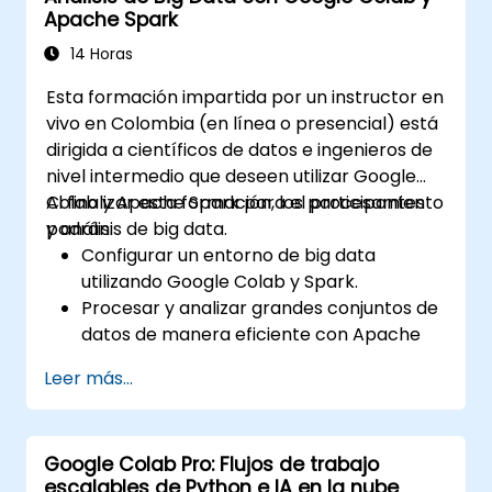
Apache Spark
Optimizar flujos de trabajo basados en la
nube para el análisis y procesamiento de
14 Horas
datos.
Esta formación impartida por un instructor en
vivo en Colombia (en línea o presencial) está
dirigida a científicos de datos e ingenieros de
nivel intermedio que deseen utilizar Google
Colab y Apache Spark para el procesamiento
Al finalizar esta formación, los participantes
y análisis de big data.
podrán:
Configurar un entorno de big data
utilizando Google Colab y Spark.
Procesar y analizar grandes conjuntos de
datos de manera eficiente con Apache
Spark.
Leer más...
Visualizar big data en un entorno
colaborativo.
Integrar Apache Spark con herramientas
Google Colab Pro: Flujos de trabajo
basadas en la nube.
escalables de Python e IA en la nube