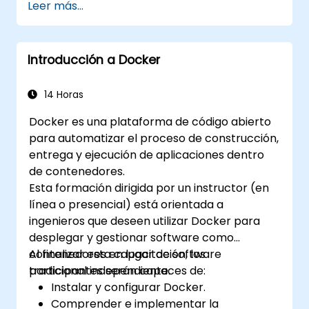
Leer más...
seleccionar la más adecuada.
Configurar un proceso de integración
continua para aplicaciones de Docker.
Introducción a Docker
Integrar aplicaciones de Docker con
procesos de integración de herramientas
continuas existentes.
14 Horas
Proteger sus aplicaciones de Docker.
Docker es una plataforma de código abierto
para automatizar el proceso de construcción,
entrega y ejecución de aplicaciones dentro
de contenedores.
Esta formación dirigida por un instructor (en
línea o presencial) está orientada a
ingenieros que deseen utilizar Docker para
desplegar y gestionar software como
contenedores en lugar de software
Al finalizar esta capacitación, los
tradicional independiente.
participantes serán capaces de:
Instalar y configurar Docker.
Comprender e implementar la