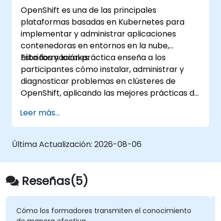
de integración de extremo a extremo.
OpenShift es una de las principales
plataformas basadas en Kubernetes para
implementar y administrar aplicaciones
contenedoras en entornos en la nube,
híbridos y locales.
Esta formación práctica enseña a los
participantes cómo instalar, administrar y
diagnosticar problemas en clústeres de
OpenShift, aplicando las mejores prácticas de
seguridad, red y almacenamiento. A través de
Leer más...
ejercicios prácticos, los participantes
adquieren las habilidades necesarias para
gestionar con confianza entornos de
Última Actualización:
2026-08-06
Openhift listos para producción.
Reseñas(5)
 los formadores transmiten el conocimiento
el formad