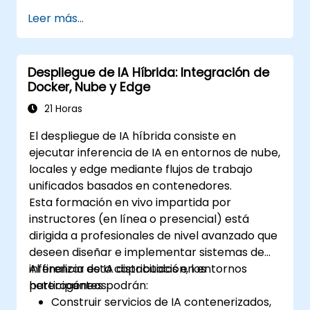
necesidades.
Leer más...
Despliegue de IA Híbrida: Integración de
Docker, Nube y Edge
21 Horas
El despliegue de IA híbrida consiste en
ejecutar inferencia de IA en entornos de nube,
locales y edge mediante flujos de trabajo
unificados basados en contenedores.
Esta formación en vivo impartida por
instructores (en línea o presencial) está
dirigida a profesionales de nivel avanzado que
deseen diseñar e implementar sistemas de
inferencia de IA distribuidos en entornos
Al finalizar esta capacitación, los
heterogéneos.
participantes podrán:
Construir servicios de IA contenerizados,