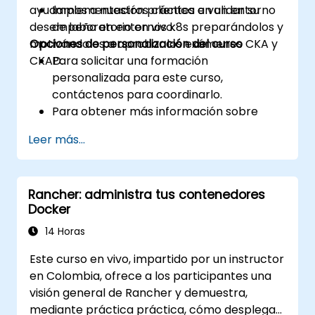
ayudamos a nuestros clientes a validar su
Implementación práctica en un entorno
desempeño en entornos k8s preparándolos y
de laboratorio en vivo.
motivándolos a aprobar los exámenes CKA y
Opciones de personalización del curso
CKAD.
Para solicitar una formación
personalizada para este curso,
contáctenos para coordinarlo.
Para obtener más información sobre
CKAD, visite:
Leer más...
https://training.linuxfoundation.org/certificatio
kubernetes-application-developer-
ckad/
Rancher: administra tus contenedores
Docker
14 Horas
Este curso en vivo, impartido por un instructor
en Colombia, ofrece a los participantes una
visión general de Rancher y demuestra,
mediante práctica práctica, cómo desplegar