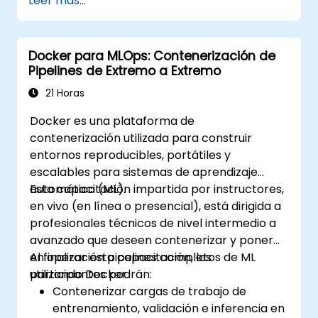
Leer más...
Docker para MLOps: Contenerización de
Pipelines de Extremo a Extremo
21 Horas
Docker es una plataforma de
contenerización utilizada para construir
entornos reproducibles, portátiles y
escalables para sistemas de aprendizaje
automático (ML).
Esta capacitación impartida por instructores,
en vivo (en línea o presencial), está dirigida a
profesionales técnicos de nivel intermedio a
avanzado que deseen contenerizar y poner
en operación pipelines completos de ML
Al finalizar esta capacitación, los
utilizando Docker.
participantes podrán:
Contenerizar cargas de trabajo de
entrenamiento, validación e inferencia en