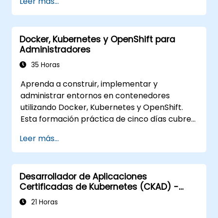
Leer más...
https://training.linuxfoundation.org/certificatio
kubernetes-administrator-cka
Docker, Kubernetes y OpenShift para
Administradores
35 Horas
Aprenda a construir, implementar y
administrar entornos en contenedores
utilizando Docker, Kubernetes y OpenShift.
Esta formación práctica de cinco días cubre
imágenes de contenedores, cargas de
Leer más...
trabajo de Kubernetes, redes de clúster,
almacenamiento, seguridad, monitoreo y
administración práctica de OpenShift. Los
Desarrollador de Aplicaciones
participantes obtienen las habilidades
Certificadas de Kubernetes (CKAD) -
necesarias para operar plataformas
preparación para el examen
modernas de contenedores y resolver
21 Horas
problemas de aplicaciones en entornos de