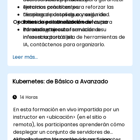
entornos consistentes.
Ejercicios prácticos para reforzar las
Desplegar puntos de conexión de
técnicas de despliegue y seguridad.
Opciones de personalización del curso
inferencia de IA en diversas
Práctica en laboratorio en vivo para
infraestructuras.
construir y ejecutar servicios de
Para adaptar esta formación a su
inferencia portátiles.
infraestructura o pila de herramientas de
IA, contáctenos para organizarlo.
Leer más...
Kubernetes: de Básico a Avanzado
14 Horas
En esta formación en vivo impartida por un
instructor en <ubicación> (en el sitio o
remota), los participantes aprenderán cómo
desplegar un conjunto de servidores de
ejemplo dentro de contenedores, luego
Al finalizar esta formación, los participantes