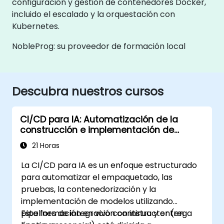
configuración y gestión de contenedores Docker,
incluido el escalado y la orquestación con
Kubernetes.
NobleProg: su proveedor de formación local
Descubra nuestros cursos
CI/CD para IA: Automatización de la
construcción e implementación de
modelos basados en Docker
21 Horas
La CI/CD para IA es un enfoque estructurado
para automatizar el empaquetado, las
pruebas, la contenedorización y la
implementación de modelos utilizando
pipelines de integración continua y entrega
Esta formación en vivo con instructor (en