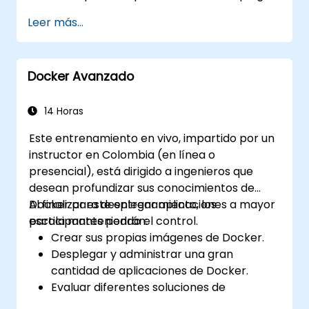
y gestionar un clúster de Kubernetes con
Leer más...
Rancher.
Docker Avanzado
14 Horas
Este entrenamiento en vivo, impartido por un
instructor en Colombia (en línea o
presencial), está dirigido a ingenieros que
desean profundizar sus conocimientos de
Docker para desplegar aplicaciones a mayor
Al finalizar este entrenamiento, los
escala manteniendo el control.
participantes podrán:
Crear sus propias imágenes de Docker.
Desplegar y administrar una gran
cantidad de aplicaciones de Docker.
Evaluar diferentes soluciones de
orquestación de contenedores y