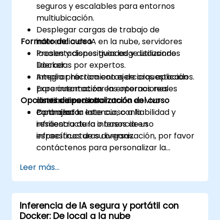
seguros y escalables para entornos
multiubicación.
Desplegar cargas de trabajo de
Formato del curso
inferencia de IA en la nube, servidores
locales y dispositivos edge utilizando
Presentaciones guiadas y discusiones
Docker.
lideradas por expertos.
Integrar herramientas de orquestación
Amplia práctica con ejercicios aplicados.
para automatizar las operaciones
Experimentación en entornos reales
Opciones de personalización del curso
distribuidas de IA.
dentro de un laboratorio en vivo
Optimizar la latencia, confiabilidad y
controlado.
Para ajustar este curso a la
resiliencia de la inferencia en
infraestructura o casos de uso
infraestructuras diversas.
específicos de su organización, por favor
contáctenos para personalizar la
capacitación.
Leer más...
Inferencia de IA segura y portátil con
Docker: De local a la nube