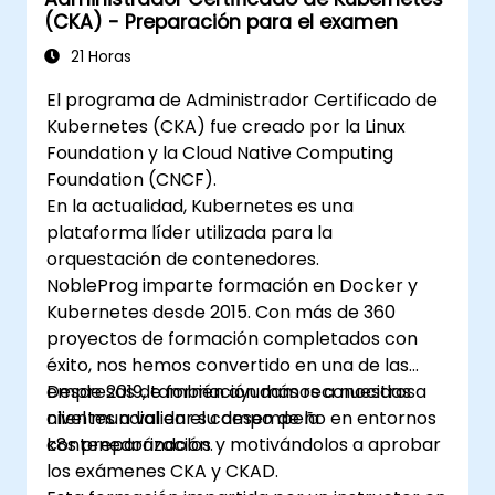
gestionar una aplicación web agrupada.
(CKA) - Preparación para el examen
Asegurar, escalar y monitorear un clúster
de Kubernetes.
21 Horas
El programa de Administrador Certificado de
Kubernetes (CKA) fue creado por la Linux
Foundation y la Cloud Native Computing
Foundation (CNCF).
En la actualidad, Kubernetes es una
plataforma líder utilizada para la
orquestación de contenedores.
NobleProg imparte formación en Docker y
Kubernetes desde 2015. Con más de 360
proyectos de formación completados con
éxito, nos hemos convertido en una de las
empresas de formación más reconocidas a
Desde 2019, también ayudamos a nuestros
nivel mundial en el campo de la
clientes a validar su desempeño en entornos
contenedorización.
k8s preparándolos y motivándolos a aprobar
los exámenes CKA y CKAD.