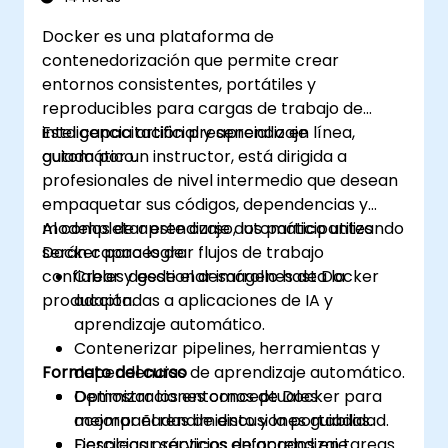
Docker es una plataforma de
contenedorización que permite crear
entornos consistentes, portátiles y
reproducibles para cargas de trabajo de
inteligencia artificial y aprendizaje
Esta capacitación presencial o en línea,
automático.
guiada por un instructor, está dirigida a
profesionales de nivel intermedio que desean
empaquetar sus códigos, dependencias y
modelos de aprendizaje automático utilizando
Al completar este curso, los participantes
Docker para lograr flujos de trabajo
serán capaces de:
confiables desde el desarrollo hasta la
Crear y gestionar imágenes de Docker
producción.
adaptadas a aplicaciones de IA y
aprendizaje automático.
Contenerizar pipelines, herramientas y
Formato del curso
dependencias de aprendizaje automático.
Optimizar los entornos de Docker para
Demostraciones conceptuales
mejorar el rendimiento y la portabilidad.
acompañadas de discusiones guiadas.
Desplegar servicios de aprendizaje
Ejercicios prácticos enfocados en tareas