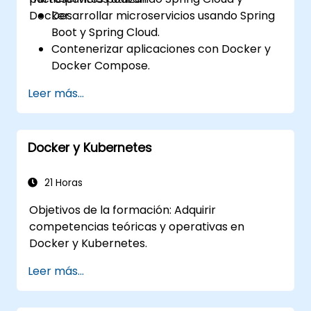
Docker.
Desarrollar microservicios usando Spring
Boot y Spring Cloud.
Contenerizar aplicaciones con Docker y
Docker Compose.
Implementar descubrimiento de
Leer más...
servicios, pasarelas de API y
comunicación entre servicios.
Monitorear y asegurar microservicios en
Docker y Kubernetes
entornos de producción.
Desplegar y orquestar microservicios
utilizando Kubernetes.
21 Horas
Objetivos de la formación: Adquirir
competencias teóricas y operativas en
Docker y Kubernetes.
Leer más...