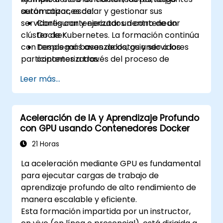
automatizar, escalar y gestionar sus
serán capaces de:
servidores contenerizados dentro de un
Configurar y ejecutar un contenedor
clúster de Kubernetes. La formación continúa
Docker.
con temas más avanzados, guiando a los
Desplegar bases de datos y servidores
participantes a través del proceso de
contenerizados.
asegurar, configurar la red y monitorear un
Configurar un clúster de Docker y
Leer más...
clúster de Kubernetes.
Kubernetes.
Utilizar Kubernetes para implementar y
gestionar diferentes entornos bajo el
Aceleración de IA y Aprendizaje Profundo
mismo clúster.
con GPU usando Contenedores Docker
Asegurar, escalar y monitorear un clúster
de Kubernetes.
21 Horas
La aceleración mediante GPU es fundamental
para ejecutar cargas de trabajo de
aprendizaje profundo de alto rendimiento de
manera escalable y eficiente.
Esta formación impartida por un instructor,