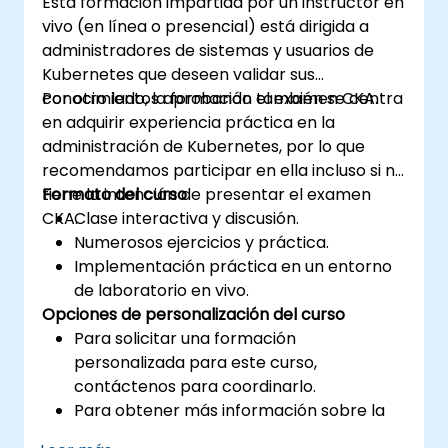
Esta formación impartida por un instructor en
vivo (en línea o presencial) está dirigida a
administradores de sistemas y usuarios de
Kubernetes que deseen validar sus
conocimientos aprobando el examen CKA.
Por otro lado, la formación también se centra
en adquirir experiencia práctica en la
administración de Kubernetes, por lo que
recomendamos participar en ella incluso si no
tiene la intención de presentar el examen
Formato del curso
CKA.
Clase interactiva y discusión.
Numerosos ejercicios y práctica.
Implementación práctica en un entorno
de laboratorio en vivo.
Opciones de personalización del curso
Para solicitar una formación
personalizada para este curso,
contáctenos para coordinarlo.
Para obtener más información sobre la
certificación CKA, visite: