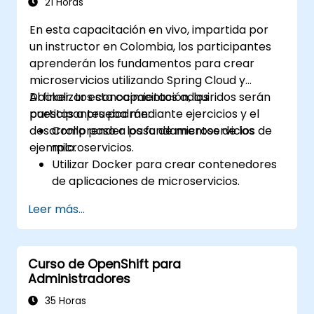
21 Horas
En esta capacitación en vivo, impartida por
un instructor en Colombia, los participantes
aprenderán los fundamentos para crear
microservicios utilizando Spring Cloud y
Docker. Los conocimientos adquiridos serán
Al finalizar esta capacitación, los
puestos a prueba mediante ejercicios y el
participantes podrán:
desarrollo paso a paso de microservicios de
Comprender los fundamentos de los
ejemplo.
microservicios.
Utilizar Docker para crear contenedores
de aplicaciones de microservicios.
Construir y desplegar microservicios
Leer más...
contenerizados con Spring Cloud y
Docker.
Integrar microservicios con servicios de
Curso de OpenShift para
descubrimiento y la API Gateway de
Administradores
Spring Cloud.
Emplear Docker Compose para pruebas
35 Horas