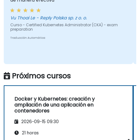
anera efectiva
para comp
oai Le - Reply Polska sp. z o. o.
Bogdan O
 - Certified Kubernetes Administrator (CKA) - exam
Curso - Int
ration
Traducción Au
ción Automática
Próximos cursos
Docker y Kubernetes: creación y
ampliación de una aplicación en
contenedores
2026-09-15 09:30
21 horas