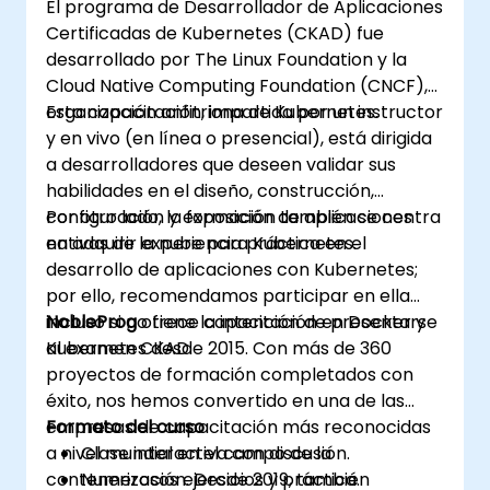
El programa de Desarrollador de Aplicaciones
desarrollo y producción.
Certificadas de Kubernetes (CKAD) fue
desarrollado por The Linux Foundation y la
Cloud Native Computing Foundation (CNCF),
organización anfitriona de Kubernetes.
Esta capacitación, impartida por un instructor
y en vivo (en línea o presencial), está dirigida
a desarrolladores que deseen validar sus
habilidades en el diseño, construcción,
configuración y exposición de aplicaciones
Por otro lado, la formación también se centra
nativas de la nube para Kubernetes.
en adquirir experiencia práctica en el
desarrollo de aplicaciones con Kubernetes;
por ello, recomendamos participar en ella
incluso si no tiene la intención de presentarse
NobleProg
ofrece capacitación en Docker y
al examen CKAD.
Kubernetes desde 2015. Con más de 360
proyectos de formación completados con
éxito, nos hemos convertido en una de las
empresas de capacitación más reconocidas
Formato del curso
a nivel mundial en el campo de la
Clase interactiva con discusión.
contenerización. Desde 2019, también
Numerosos ejercicios y práctica.