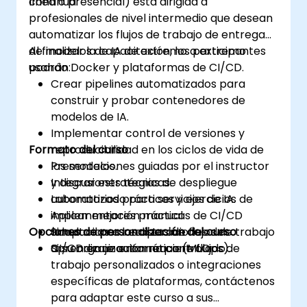
continua.
línea o presencial) está dirigida a
profesionales de nivel intermedio que desean
automatizar los flujos de trabajo de entrega
de modelos de IA de extremo a extremo
Al finalizar la capacitación, los participantes
usando Docker y plataformas de CI/CD.
podrán:
Crear pipelines automatizados para
construir y probar contenedores de
modelos de IA.
Implementar control de versiones y
Formato del curso
reproducibilidad en los ciclos de vida de
los modelos.
Presentaciones guiadas por el instructor
Integrar estrategias de despliegue
y discusiones técnicas.
automatizado para servicios de IA.
Laboratorios prácticos y ejercicios de
Aplicar mejores prácticas de CI/CD
implementación manual.
Opciones de personalización del curso
adaptadas a las operaciones de
Simulaciones realistas de flujos de trabajo
aprendizaje automático (MLOps).
CI/CD en un entorno controlado.
Si su organización requiere flujos de
trabajo personalizados o integraciones
específicas de plataformas, contáctenos
para adaptar este curso a sus