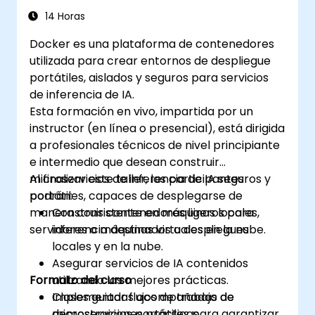
14 Horas
Docker es una plataforma de contenedores
utilizada para crear entornos de despliegue
portátiles, aislados y seguros para servicios
de inferencia de IA.
Esta formación en vivo, impartida por un
instructor (en línea o presencial), está dirigida
a profesionales técnicos de nivel principiante
e intermedio que desean construir
microservicios de inferencia de IA seguros y
Al finalizar este taller, los participantes
portátiles, capaces de desplegarse de
podrán:
manera consistente en máquinas locales,
Construir contenedores ligeros para
servidores o máquinas virtuales en la nube.
inferencia destinados a despliegues
locales y en la nube.
Asegurar servicios de IA contenidos
Formato del curso
utilizando las mejores prácticas.
Implementar flujos de trabajo de
Clases guiadas acompañadas de
microservicios portátiles para garantizar
demostraciones prácticas.