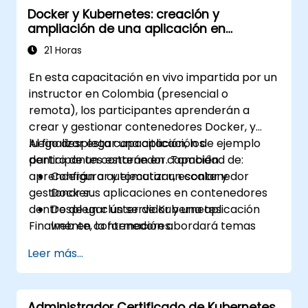
Docker y Kubernetes: creación y
ampliación de una aplicación en
contenedores
21 Horas
En esta capacitación en vivo impartida por un
instructor en Colombia (presencial o
remota), los participantes aprenderán a
crear y gestionar contenedores Docker, y
luego desplegar una aplicación de ejemplo
Al finalizar esta capacitación, los
dentro de un contenedor. También
participantes estarán en capacidad de:
aprenderán a automatizar, escalar y
Configurar y ejecutar un contenedor
gestionar sus aplicaciones en contenedores
Docker.
dentro de un clúster de Kubernetes.
Desplegar un servidor y una aplicación
Finalmente, la formación abordará temas
web en contenedores.
más avanzados, guiando a los participantes
Construir y gestionar imágenes Docker.
Leer más...
en el proceso de asegurar, escalar y
Configurar un clúster de Docker y
monitorear un clúster de Kubernetes.
Kubernetes.
Utilizar Kubernetes para desplegar y
Administrador Certificado de Kubernetes