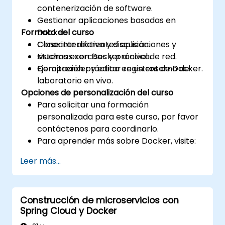
contenerización de software.
Gestionar aplicaciones basadas en
Formato del curso
Docker.
Conectar diferentes aplicaciones y
Clase interactiva y discusión.
sistemas con Docker a nivel de red.
Muchas exercises y práctica.
Comprender y editar registros de Docker.
Ejercitación práctica en un entorno de
laboratorio en vivo.
Opciones de personalización del curso
Para solicitar una formación
personalizada para este curso, por favor
contáctenos para coordinarlo.
Para aprender más sobre Docker, visite:
https://www.docker.com
Leer más...
Construcción de microservicios con
Spring Cloud y Docker