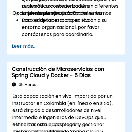
automático contenerizados en diferentes
reales de contenedorización.
Opciones de personalización del curso
entornos de ejecución.
Implementación práctica en entornos
Docker de laboratorio en vivo.
Para adaptar esta capacitación a su
entorno organizacional, por favor
contáctenos para coordinarlo.
Leer más...
Construcción de Microservicios con
Spring Cloud y Docker - 5 Días
35 Horas
Esta capacitación en vivo, impartida por un
instructor en Colombia (en línea o en sitio),
está dirigida a desarrolladores de nivel
intermedio e ingenieros de DevOps que
deseen construir, desplegar y gestionar
Al finalizar esta capacitación, los
microservicios utilizando Spring Cloud y
participantes podrán: