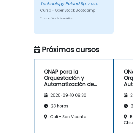
Technology Poland Sp. z o.o.
Curso - OpenStack Bootcamp
Traducción Automática
Próximos cursos
ONAP para la
ONA
Orquestación y
Orq
Automatización de
Aut
Redes
Re
2026-09-10 09:30
2
28 horas
2
Cali - San Vicente
B
Chi