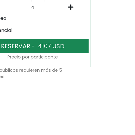
nea
encial
Precio por participante
 públicos requieren más de 5
es.