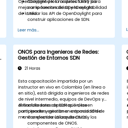
OpenDaylight y los modelos YANG para
Comprender la arquitectura y los
mejorar la funcionalidad y la escalabilidad
componentes de OpenDaylight.
de la red.
Utilizar las API de OpenDaylight para
construir aplicaciones de SDN.
s
Crear y gestionar modelos YANG para
Leer más...
la personalización de la red.
Desplegar, probar y depurar
aplicaciones personalizadas en un
entorno de OpenDaylight.
ONOS para Ingenieros de Redes:
Integrar OpenDaylight con sistemas
Gestión de Entornos SDN
externos y dispositivos de red.
21 Horas
Esta capacitación impartida por un
instructor en vivo en Colombia (en línea o
en sitio), está dirigida a ingenieros de redes
de nivel intermedio, equipos de DevOps y
desarrolladores de SDN que deseen
Al finalizar esta capacitación, los
s
comprender y gestionar entornos SDN de
participantes estarán en capacidad de:
manera efectiva utilizando ONOS.
Comprender la arquitectura y los
componentes de ONOS.