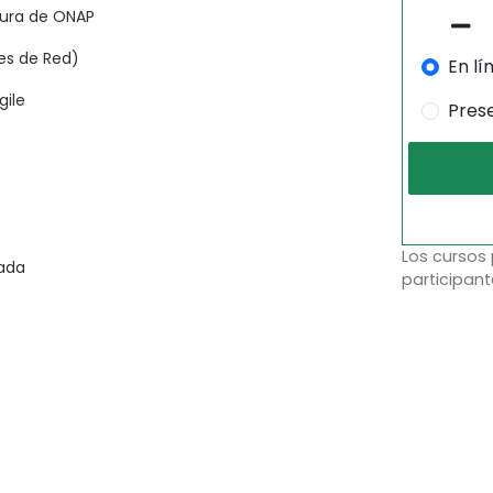
ctura de ONAP
es de Red)
En lí
gile
Pres
Los cursos
dada
participant