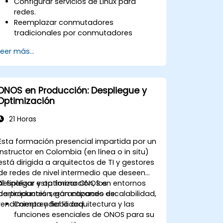
Configurar servicios de Linux para
redes.
Reemplazar conmutadores
tradicionales por conmutadores
basados en Linux.
Leer más...
Utilizar comandos de Linux para
gestionar procesos.
Configurar una red definida por
software (SDN) para automatizar el
ONOS en Producción: Despliegue y
mantenimiento de la red.
Optimización
21 Horas
Esta formación presencial impartida por un
instructor en Colombia (en línea o in situ)
está dirigida a arquitectos de TI y gestores
de redes de nivel intermedio que deseen
desplegar y optimizar ONOS en entornos
Al finalizar esta formación, los
de producción, garantizando escalabilidad,
participantes serán capaces de:
rendimiento y fiabilidad.
Comprender la arquitectura y las
funciones esenciales de ONOS para su