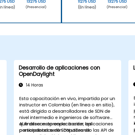
1275 USD
13275 USD
11275 USD
13275 USD
En línea)
(En línea)
(Presencial)
(Presencial)
Desarrollo de aplicaciones con
OpenDaylight
14 Horas
,
Esta capacitación en vivo, impartida por un
instructor en Colombia (en línea o en sitio),
está dirigida a desarrolladores de SDN de
nivel intermedio e ingenieros de software
que desean aprender a crear aplicaciones
Al finalizar esta capacitación, los
s
personalizadas de SDN utilizando las API de
participantes serán capaces de: