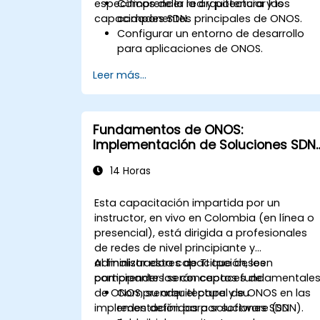
específicos de la red y potenciar las
Comprender la arquitectura y los
capacidades SDN.
componentes principales de ONOS.
Configurar un entorno de desarrollo
para aplicaciones de ONOS.
Crear, probar y desplegar aplicacione
Leer más...
de ONOS para la gestión de redes SDN.
Integrar aplicaciones de ONOS con
sistemas y APIs externas.
Diagnosticar y optimizar aplicaciones
Fundamentos de ONOS:
de ONOS en términos de rendimiento y
Implementación de Soluciones SDN
escalabilidad.
Escalables
14 Horas
Esta capacitación impartida por un
instructor, en vivo en Colombia (en línea o
presencial), está dirigida a profesionales
de redes de nivel principiante y
administradores de TI que deseen
Al finalizar esta capacitación, los
comprender los conceptos fundamentale
participantes serán capaces de:
de ONOS, su arquitectura y su
Comprender el papel de ONOS en las
implementación para soluciones SDN
redes definidas por software (SDN).