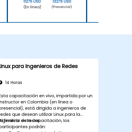
11275 USD
13275 USD
11275 USD
(En línea)
(En línea)
(Presencial)
Linux para Ingenieros de Redes
14 Horas
Esta capacitación en vivo, impartida por un
instructor en Colombia (en línea o
presencial), está dirigida a ingenieros de
redes que desean utilizar Linux para la
ingeniería de redes.
Al finalizar esta capacitación, los
participantes podrán: