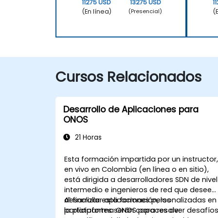
11275 USD
13275 USD
1
(En línea)
(
(Presencial)
Cursos Relacionados
Desarrollo de Aplicaciones para
ONOS
21 Horas
Esta formación impartida por un instructor
en vivo en Colombia (en línea o en sitio),
está dirigida a desarrolladores SDN de nivel
intermedio e ingenieros de red que deseen
desarrollar aplicaciones personalizadas en
Al finalizar esta formación, los
la plataforma ONOS para resolver desafío
participantes serán capaces de: