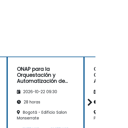
ONAP para la
ONAP para la
Orquestación y
Orquestación
Automatización de
Automatizaci
Redes
Redes
2026-10-22 09:30
2026-11-05 09
28 horas
28 horas
Bogotá - Edificio Salon
Medellín - San
Monserrate
Plaza