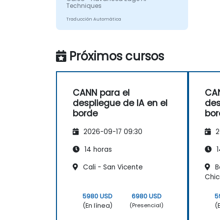
Techniques
Traducción Automática
Próximos cursos
CANN para el
CAN
despliegue de IA en el
des
borde
bor
2026-09-17 09:30
2
14 horas
1
Cali - San Vicente
B
Chi
5980 USD
6980 USD
5
(En línea)
(
(Presencial)