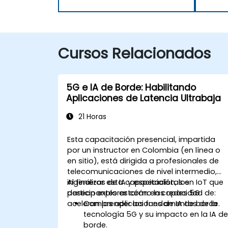
Cursos Relacionados
5G e IA de Borde: Habilitando
Aplicaciones de Latencia Ultrabaja
21 Horas
Esta capacitación presencial, impartida
por un instructor en Colombia (en línea o
en sitio), está dirigida a profesionales de
telecomunicaciones de nivel intermedio,
ingenieros de IA y especialistas en IoT que
Al finalizar esta capacitación, los
desean explorar cómo las redes 5G
participantes estarán en capacidad de:
aceleran las aplicaciones de IA de borde.
Comprender los fundamentos de la
tecnología 5G y su impacto en la IA d
borde.