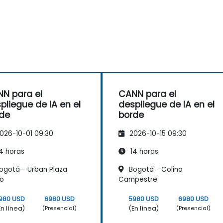
N para el
CANN para el
pliegue de IA en el
despliegue de IA en el
de
borde
026-10-01 09:30
2026-10-15 09:30
4 horas
14 horas
ogotá - Urban Plaza
Bogotá - Colina
co
Campestre
980 USD
6980 USD
5980 USD
6980 USD
En línea)
(En línea)
(Presencial)
(Presencial)