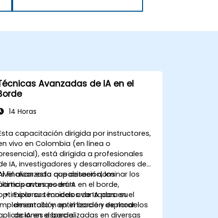
Técnicas Avanzadas de IA en el
Borde
14 Horas
Esta capacitación dirigida por instructores,
en vivo en Colombia (en línea o
presencial), está dirigida a profesionales
de IA, investigadores y desarrolladores de
nivel avanzado que deseen dominar los
Al finalizar esta capacitación, los
últimos avances en IA en el borde,
participantes podrán:
optimizar sus modelos de IA para su
Explorar técnicas avanzadas en el
implementación en el borde y explorar
desarrollo y optimización de modelos
aplicaciones especializadas en diversas
de IA en el borde.