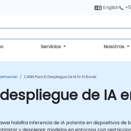
English
+5
no
Servicios
Nosotros
Formación
CANN Para El Despliegue De IA En El Borde
despliegue de IA e
wei habilita inferencia de IA potente en dispositivos de
ptimizar y desplegar modelos en entornos con restricci