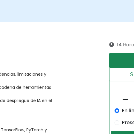
14 Hor
S
dencias, limitaciones y
y cadena de herramientas
de despliegue de IA en el
En lí
Pres
TensorFlow, PyTorch y