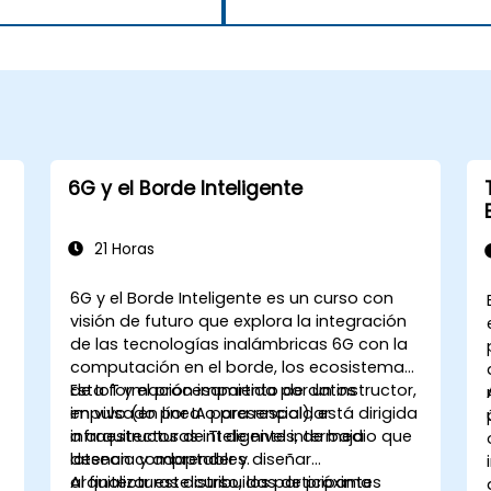
6G y el Borde Inteligente
21 Horas
6G y el Borde Inteligente es un curso con
visión de futuro que explora la integración
de las tecnologías inalámbricas 6G con la
computación en el borde, los ecosistemas
de IoT y el procesamiento de datos
Esta formación impartida por un instructor,
impulsado por IA para respaldar
en vivo (en línea o presencial), está dirigida
infraestructuras inteligentes, de baja
a arquitectos de TI de nivel intermedio que
latencia y adaptables.
desean comprender y diseñar
e
arquitecturas distribuidas de próxima
Al finalizar este curso, los participantes