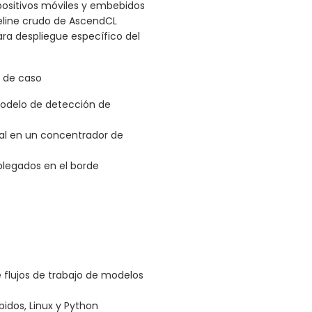
positivos móviles y embebidos
eline crudo de AscendCL
a despliegue específico del
s de caso
modelo de detección de
eal en un concentrador de
plegados en el borde
e flujos de trabajo de modelos
dos, Linux y Python