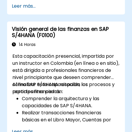
órdenes internas, centros de beneficio y
Leer más...
análisis de rentabilidad.
Alcanzar dominio en el uso de
aplicaciones SAP Fiori para informes de
Visión general de las finanzas en SAP
contabilidad financiera y de gestión.
S/4HANA (F0100)
14 Horas
Esta capacitación presencial, impartida por
un instructor en Colombia (en línea o en sitio),
está dirigida a profesionales financieros de
nivel principiante que deseen comprender
cómo SAP S/4HANA respalda los procesos y
Al finalizar esta capacitación, los
reportes financieros.
participantes podrán:
Comprender la arquitectura y las
capacidades de SAP S/4HANA.
Realizar transacciones financieras
básicas en el Libro Mayor, Cuentas por
Pagar y Cuentas por Cobrar.
Leer más...