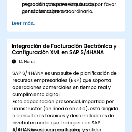
migración y resolver inquietudes
personalizada para este curso, por favor
generales sobre SAP.
contáctenos para coordinarlo.
Leer más...
Integración de Facturación Electrónica y
Configuración XML en SAP S/4HANA
14 Horas
SAP S/4HANA es una suite de planificación de
recursos empresariales (ERP) que soporta
operaciones comerciales en tiempo real y
cumplimiento digital.
Esta capacitación presencial, impartida por
un instructor (en línea o en sitio), está dirigida
a consultores técnicos y desarrolladores de
nivel intermedio que trabajan con SAP
S/4HANA y desean configurar y validar
Al finalizar esta capacitación, los