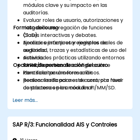
módulos clave y su impacto en las
auditorías.
Evaluar roles de usuario, autorizaciones y
Formato del curso
riesgos de segregación de funciones
(SoD).
Clases interactivas y debates.
Analizar e interpretar registros de
Ejercicios prácticos y ejemplos reales de
seguridad, trazas y estadísticas de uso del
auditoría.
sistema.
Actividades prácticas utilizando entornos
Opciones de personalización del curso
Revisar cambios de configuración e
SAP R/3 en vivo.
identificar parámetros críticos.
Para solicitar una formación
Realizar verificaciones de control a nivel
personalizada para este curso, por favor
de proceso en los módulos FI/MM/SD.
contáctenos para coordinar.
Documentar evidencia de auditoría y
Leer más...
preparar informes estructurados.
SAP R/3: Funcionalidad AIS y Controles