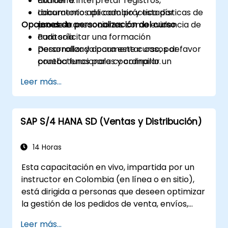
Extraer e interpretar registros,
auditoría.
documentos de cambio y estadísticas de
Laboratorio aplicado práctico por
Opciones de personalización del curso
uso de transacciones como evidencia de
proceso.
auditoría.
Para solicitar una formación
Desarrollar y documentar casos de
personalizada para este curso, por favor
prueba funcionales y compilar un
contáctenos para coordinarlo.
expediente de evidencia para auditorías.
Leer más...
SAP S/4 HANA SD (Ventas y Distribución)
14 Horas
Esta capacitación en vivo, impartida por un
instructor en Colombia (en línea o en sitio),
está dirigida a personas que deseen optimizar
la gestión de los pedidos de venta, envíos,
facturación y cobranza de los productos y
Leer más...