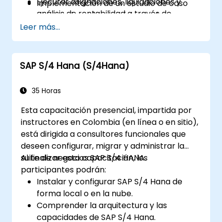
Ejecutar asignaciones, liquidaciones y
Implementación de un estudio de caso
análisis de rentabilidad a través de
del mundo real en un sistema de
módulos integrados (FI, PP, SD).
Leer más...
formación SAP en vivo (entorno de
Analizar resultados utilizando informes de
pruebas o sandbox).
CO, análisis de márgenes (CO-PA) y
monitoreo de costos en tiempo real.
SAP S/4 Hana (S/4Hana)
35 Horas
Esta capacitación presencial, impartida por
instructores en Colombia (en línea o en sitio),
está dirigida a consultores funcionales que
deseen configurar, migrar y administrar la
suite de negocios SAP S/4 HANA.
Al finalizar esta capacitación, los
participantes podrán:
Instalar y configurar SAP S/4 Hana de
forma local o en la nube.
Comprender la arquitectura y las
capacidades de SAP S/4 Hana.