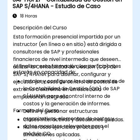
Monitorear, analizar y optimizar el
SAP S/4HANA - Estudio de Caso
rendimiento de la aplicación de caja.
18 Horas
Descripción del Curso
Esta formación presencial impartida por un
instructor (en línea o en sitio) está dirigida a
consultores de SAP y profesionales
financieros de nivel intermedio que deseen
Al finalizar esta formación, los participantes
utilizar la Contabilidad de Gestión (CO) de
estarán en capacidad de:
SAP S/4HANA para diseñar, configurar y
Instalar y configurar los componentes de
ejecutar procesos de control de costos de
la Contabilidad de Gestión (CO) de SAP
extremo a extremo en un escenario
S/4HANA para el control interno de
empresarial integrado.
costos y la generación de informes.
Formato del Curso
Definir y gestionar estructuras
organizativas, elementos de costos y
Clases interactivas y discusiones guiadas.
datos maestros relevantes para el
Numerosos ejercicios prácticos y
módulo CO.
simulaciones aplicadas.