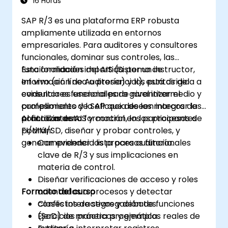
16 Horas
SAP R/3 es una plataforma ERP robusta
ampliamente utilizada en entornos
empresariales. Para auditores y consultores
funcionales, dominar sus controles, las
funcionalidades del AIS (Sistema de
Esta formación impartida por un instructor,
Información de Auditoría) y los puntos de
en vivo (en línea o presencial), está dirigida a
evidencia es esencial para garantizar el
consultores funcionales de nivel intermedio y
cumplimiento y la eficacia de los marcos de
profesionales de SAP que deseen integrar las
control interno.
prácticas de AIS y control en los procesos de
Al finalizar esta formación, los participantes
FI/MM/SD, diseñar y probar controles, y
podrán:
generar evidencia lista para auditoría.
Comprender los procesos funcionales
clave de R/3 y sus implicaciones en
materia de control.
Diseñar verificaciones de acceso y roles
Formato del curso
orientadas a procesos y detectar
conflictos de segregación de funciones
Clases interactivas y debates.
(SoD) de manera pragmática.
Ejercicios prácticos y ejemplos reales de