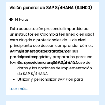
Gestionar los datos maestros
Visión general de SAP S/4HANA (S4H00)
relacionados con la adquisición de
suministros, incluidos los registros
maestros de materiales y proveedores.
14 Horas
Ejecutar procesos de adquisición de
Esta capacitación presencial impartida por
suministros, como solicitudes de compra,
un instructor en Colombia (en línea o en sitio)
órdenes de compra y recepción de
está dirigida a profesionales de TI de nivel
mercancías.
principiante que desean comprender cómo
Analizar datos de adquisición de
SAP S/4HANA puede transformar sus
Al finalizar esta capacitación, los
suministros utilizando aplicaciones SAP
procesos de negocio y prepararlos para una
participantes podrán:
Fiori e indicadores clave de rendimiento
formación adicional en SAP S/4HANA.
Comprender la arquitectura, la base de
(KPI) relacionados con la adquisición.
datos y las opciones de implementación
de SAP S/4HANA.
Utilizar y personalizar SAP Fiori para
mejorar la experiencia del usuario.
Leer más...
Identificar mejoras clave en los procesos
de finanzas, logística y otros módulos.
Comprender la integración, el análisis de