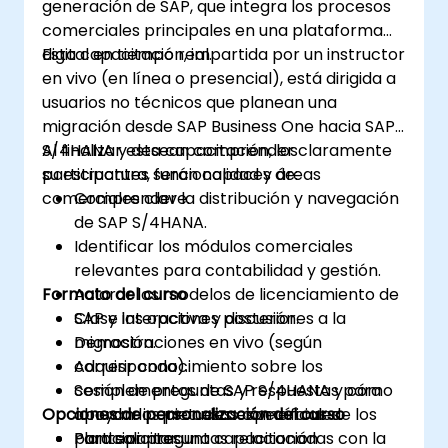
generación de SAP, que integra los procesos
comerciales principales en una plataforma
digital en tiempo real.
Esta capacitación, impartida por un instructor
en vivo (en línea o presencial), está dirigida a
usuarios no técnicos que planean una
migración desde SAP Business One hacia SAP
S/4HANA y desean comprender claramente
Al finalizar esta capacitación, los
su estructura, funcionalidad y áreas
participantes serán capaces de:
comerciales clave.
Comprender la distribución y navegación
de SAP S/4HANA.
Identificar los módulos comerciales
relevantes para contabilidad y gestión.
Formato del curso
Aclarar los modelos de licenciamiento de
SAP y las opciones posteriores a la
Clase interactiva y discusión.
migración.
Demostraciones en vivo (según
Adquirir conocimiento sobre los
corresponda).
complementos de SAP S/4HANA y cómo
Sesión de preguntas y respuestas para
Opciones de personalización del curso
apoyan los procesos comerciales.
abordar inquietudes específicas de los
Plantear preguntas relacionadas con la
participantes.
Para solicitar una capacitación