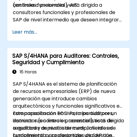
controles funcionales y AIS.
(en línea o presencial) está dirigida a
consultores funcionales y profesionales de
SAP de nivel intermedio que deseen integrar
prácticas de AIS y controles en los procesos
Leer más...
de FI/MM/SD/BP, diseñar y probar controles,
y generar evidencia lista para auditorías.
SAP S/4HANA para Auditores: Controles,
Seguridad y Cumplimiento
16 Horas
SAP S/4HANA es el sistema de planificación
de recursos empresariales (ERP) de nueva
generación que introduce cambios
arquitectónicos y funcionales significativos en
comparación con ECC. Para los auditores,
Esta capacitación en vivo, impartida por un
dominar sus controles, características de
instructor (en línea o presencial), está dirigida
seguridad y aspectos de cumplimiento es
a auditores de nivel intermedio, oficiales de
fundamental para garantizar una gestión
cumplimiento y profesionales de SAP que