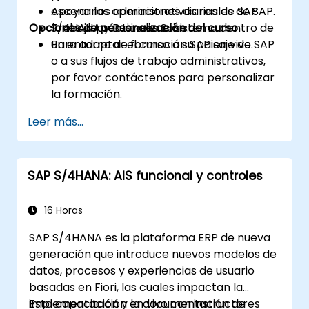
Apoyar las operaciones diarias de SAP
escenarios administrativos reales de SAP.
Opciones de personalización del curso
S/4HANA y Business Suite.
Trabajo práctico en el sistema dentro de
un entorno de formación SAP en vivo.
Para adaptar el curso a su paisaje de SAP
o a sus flujos de trabajo administrativos,
por favor contáctenos para personalizar
la formación.
Leer más...
SAP S/4HANA: AIS funcional y controles
16 Horas
SAP S/4HANA es la plataforma ERP de nueva
generación que introduce nuevos modelos de
datos, procesos y experiencias de usuario
basadas en Fiori, las cuales impactan la
implementación y la documentación de
Esta capacitación en vivo con instructores