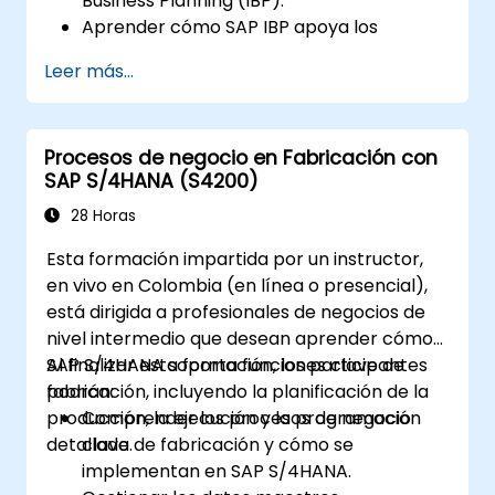
Business Planning (IBP).
Aprender cómo SAP IBP apoya los
procesos integrados de planificación de
Leer más...
la cadena de suministro.
Explorar los diferentes módulos de SAP
IBP y sus funcionalidades.
Procesos de negocio en Fabricación con
Obtener experiencia práctica con la
SAP S/4HANA (S4200)
interfaz de usuario y las herramientas de
SAP IBP.
28 Horas
Esta formación impartida por un instructor,
en vivo en Colombia (en línea o presencial),
está dirigida a profesionales de negocios de
nivel intermedio que desean aprender cómo
SAP S/4HANA soporta funciones clave de
Al finalizar esta formación, los participantes
fabricación, incluyendo la planificación de la
podrán:
producción, la ejecución y la programación
Comprender los procesos de negocio
detallada.
clave de fabricación y cómo se
implementan en SAP S/4HANA.