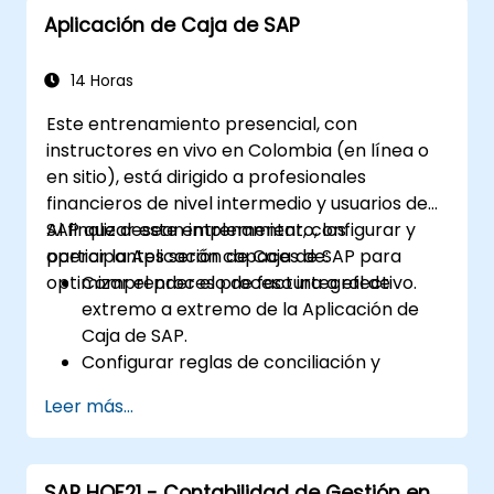
Aplicación de Caja de SAP
14 Horas
Este entrenamiento presencial, con
instructores en vivo en Colombia (en línea o
en sitio), está dirigido a profesionales
financieros de nivel intermedio y usuarios de
SAP que desean implementar, configurar y
Al finalizar este entrenamiento, los
operar la Aplicación de Caja de SAP para
participantes serán capaces de:
optimizar el proceso de factura a efectivo.
Comprender el proceso integral de
extremo a extremo de la Aplicación de
Caja de SAP.
Configurar reglas de conciliación y
aprendizaje automático para la
Leer más...
automatización de pagos.
Integrar la Aplicación de Caja de SAP con
los componentes de SAP S/4HANA.
SAP HOF21 - Contabilidad de Gestión en