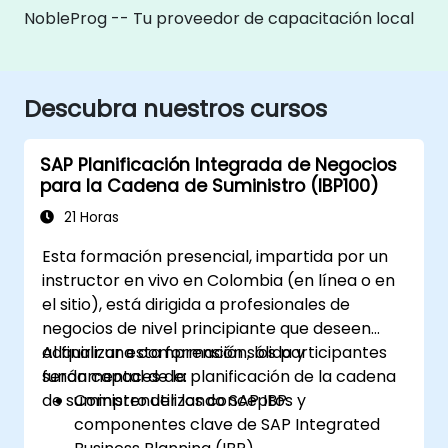
NobleProg -- Tu proveedor de capacitación local
Descubra nuestros cursos
SAP Planificación Integrada de Negocios
para la Cadena de Suministro (IBP100)
21 Horas
Esta formación presencial, impartida por un
instructor en vivo en Colombia (en línea o en
el sitio), está dirigida a profesionales de
negocios de nivel principiante que deseen
adquirir una comprensión sólida y
Al finalizar esta formación, los participantes
fundamental de la planificación de la cadena
serán capaces de:
de suministro utilizando SAP IBP.
Comprender los conceptos y
componentes clave de SAP Integrated