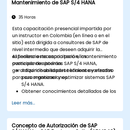
Mantenimiento de SAP S/4 HANA
datos y las innovaciones futuras para
apoyar las implementaciones de SAP.
35 Horas
Esta capacitación presencial impartida por
un instructor en Colombia (en línea o en el
sitio) está dirigida a consultores de SAP de
nivel intermedio que deseen adquirir la
experiencia necesaria para el mantenimiento
Al finalizar esta capacitación, los
avanzado de sistemas SAP S/4 HANA,
participantes podrán:
garantizando un soporte eficiente y efectivo
Adquirir habilidades técnicas avanzadas
para sus organizaciones.
para mantener y optimizar sistemas SAP
S/4 HANA.
Obtener conocimientos detallados de los
módulos FI, CO, MM, SD, QM, CS y PS para
Leer más...
asegurar una gestión integral del sistema.
Gestionar y solucionar eficazmente los
puntos de integración entre los diversos
Concepto de Autorización de SAP
módulos de SAP.