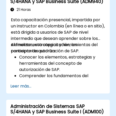
S/4HANA y SAP Business Suite (ADM940)
Conocer las mejores prácticas para el
mantenimiento del sistema, la
21 Horas
optimización del rendimiento y la
Esta capacitación presencial, impartida por
resolución de problemas.
un instructor en Colombia (en línea o en sitio),
Desarrollar la capacidad de generar e
está dirigida a usuarios de SAP de nivel
interpretar informes financieros,
intermedio que desean aprender sobre los
operativos y de proyecto avanzados.
elementos, estrategias y herramientas del
Al finalizar esta capacitación, los
concepto de autorización de SAP.
participantes podrán:
Conocer los elementos, estrategias y
herramientas del concepto de
autorización de SAP.
Comprender los fundamentos del
mantenimiento de roles.
Leer más...
Utilizar el mantenimiento de roles para
crear y asignar autorizaciones.
Administración de Sistemas SAP
S/4HANA y SAP Business Suite I (ADM100)