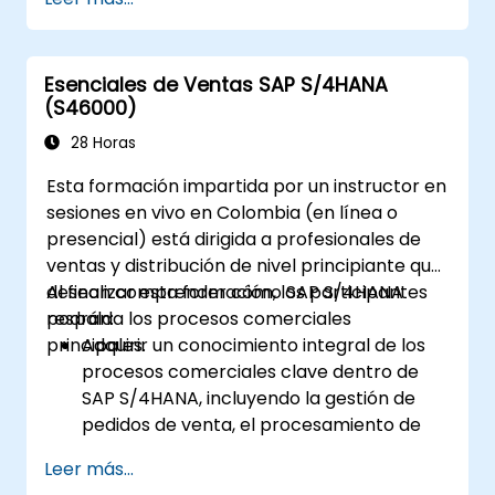
Trabajar con centros de costo, centros
de utilidad y órdenes internas.
Entender los procesos integrados de
Esenciales de Ventas SAP S/4HANA
planificación financiera en SAP S/4HANA.
(S46000)
Ejecutar tareas financieras básicas,
incluyendo cierre, reportes y análisis
28 Horas
dentro de SAP S/4HANA.
Esta formación impartida por un instructor en
sesiones en vivo en Colombia (en línea o
presencial) está dirigida a profesionales de
ventas y distribución de nivel principiante que
desean comprender cómo SAP S/4HANA
Al finalizar esta formación, los participantes
respalda los procesos comerciales
podrán:
principales.
Adquirir un conocimiento integral de los
procesos comerciales clave dentro de
SAP S/4HANA, incluyendo la gestión de
pedidos de venta, el procesamiento de
entregas, el envío y la facturación.
Leer más...
Aprender a crear y gestionar