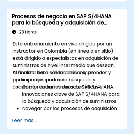
documentos de venta, como pedidos de
venta, cotizaciones y devoluciones, y
Procesos de negocio en SAP S/4HANA
comprender cómo configurar los
para la búsqueda y adquisición de
distintos tipos de documento y
suministros (S4500)
categorías de artículo.
28 Horas
Gestionar la facturación y la emisión de
Este entrenamiento en vivo dirigido por un
facturas.
instructor en Colombia (en línea o en sitio)
Utilizar las analíticas integradas en SAP
está dirigido a especialistas en adquisición de
S/4HANA para monitorear y mejorar el
suministros de nivel intermedio que desean
desempeño de ventas, mediante
tener una base sólida para comprender y
Al finalizar este entrenamiento, los
informes estándar y KPIs.
operar los procesos de búsqueda y
participantes podrán:
adquisición de suministros de SAP S/4HANA.
Comprender las características e
innovaciones clave de SAP S/4HANA para
la búsqueda y adquisición de suministros.
Navegar por los procesos de adquisición
de suministros dentro de SAP S/4HANA,
Leer más...
incluyendo la adquisición basada en
inventario y consumo.