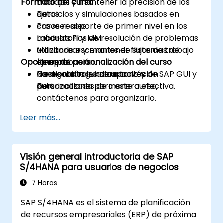
Formato del curso
trabajos y mantener la precisión de los
datos.
Ejercicios y simulaciones basados en
Proveer soporte de primer nivel en los
casos reales.
módulos FI y MM.
Laboratorios de resolución de problemas
Monitorear y mantener flujos de trabajo
utilizando escenarios de sistemas de
Opciones de personalización del curso
de aprobación.
ejemplo.
Gestionar roles de usuario y
Navegación guiada a través de SAP GUI y
Para solicitar una capacitación
autorizaciones de manera efectiva.
Fiori.
personalizada para este curso,
contáctenos para organizarlo.
Leer más...
Visión general introductoria de SAP
S/4HANA para usuarios de negocios
7 Horas
SAP S/4HANA es el sistema de planificación
de recursos empresariales (ERP) de próxima