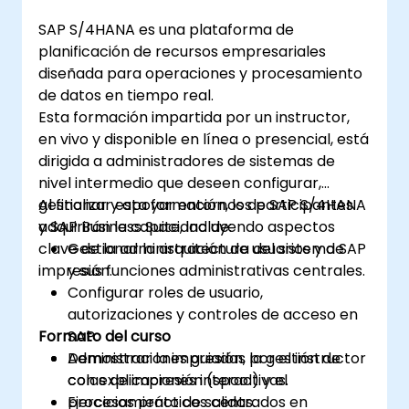
SAP S/4HANA es una plataforma de
planificación de recursos empresariales
diseñada para operaciones y procesamiento
de datos en tiempo real.
Esta formación impartida por un instructor,
en vivo y disponible en línea o presencial, está
dirigida a administradores de sistemas de
nivel intermedio que deseen configurar,
gestionar y apoyar entornos de SAP S/4HANA
Al finalizar esta formación, los participantes
y SAP Business Suite, incluyendo aspectos
adquirirán la capacidad de:
clave de la administración de usuarios y de
Gestionar la arquitectura del sistema SAP
impresión.
y sus funciones administrativas centrales.
Configurar roles de usuario,
autorizaciones y controles de acceso en
Formato del curso
SAP.
Administrar la impresión, la gestión de
Demostraciones guiadas por el instructor
colas de impresión (spool) y el
con explicaciones interactivas.
procesamiento de salidas.
Ejercicios prácticos centrados en