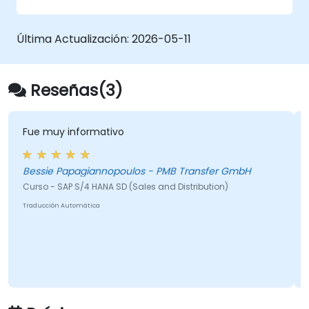
servicios de su organización.
Última Actualización:
2026-05-11
Reseñas(3)
muy informativo
Fue direc
ie Papagiannopoulos - PMB Transfer GmbH
Lungelo 
 - SAP S/4 HANA SD (Sales and Distribution)
Curso - S
cción Automática
Traducción A