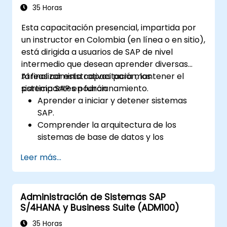
35 Horas
Esta capacitación presencial, impartida por
un instructor en Colombia (en línea o en sitio),
está dirigida a usuarios de SAP de nivel
intermedio que desean aprender diversas
tareas administrativas para mantener el
Al finalizar esta capacitación, los
sistema SAP en funcionamiento.
participantes podrán:
Aprender a iniciar y detener sistemas
SAP.
Comprender la arquitectura de los
sistemas de base de datos y los
conceptos de administración de usuarios.
Leer más...
Configurar sistemas y crear destinos RFC.
Programar y monitorear trabajos en
segundo plano.
Administración de Sistemas SAP
S/4HANA y Business Suite (ADM100)
35 Horas