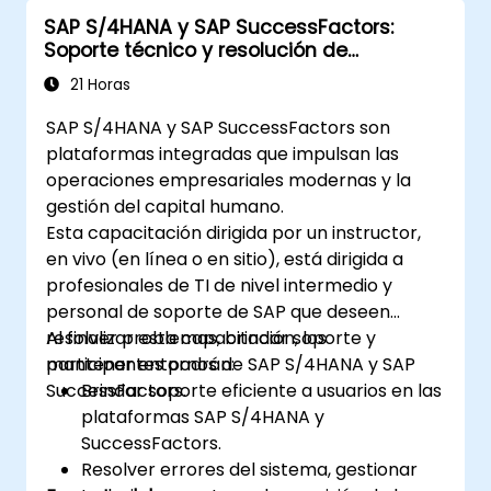
SAP S/4HANA y SAP SuccessFactors:
Soporte técnico y resolución de
problemas
21 Horas
SAP S/4HANA y SAP SuccessFactors son
plataformas integradas que impulsan las
operaciones empresariales modernas y la
gestión del capital humano.
Esta capacitación dirigida por un instructor,
en vivo (en línea o en sitio), está dirigida a
profesionales de TI de nivel intermedio y
personal de soporte de SAP que deseen
resolver problemas, brindar soporte y
Al finalizar esta capacitación, los
mantener entornos de SAP S/4HANA y SAP
participantes podrán:
SuccessFactors.
Brindar soporte eficiente a usuarios en las
plataformas SAP S/4HANA y
SuccessFactors.
Resolver errores del sistema, gestionar