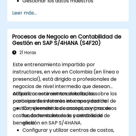
Gestionar los datos maestros
relacionados con la fabricación, como la
Leer más...
lista de materiales (BOM), los centros de
trabajo y las versiones de producción.
Ejecutar la planificación de la producción,
Procesos de Negocio en Contabilidad de
la planificación de requisitos de
Gestión en SAP S/4HANA (S4F20)
materiales y la planificación de
capacidades en SAP S/4HANA.
21 Horas
Ejecutar y supervisar órdenes de
Este entrenamiento impartido por
producción, incluyendo la gestión de
instructores, en vivo en Colombia (en línea o
calidad y el control de planta.
presencial), está dirigido a profesionales de
Analizar datos de producción y generar
negocios de nivel intermedio que desean
informes para la toma de decisiones
adquirir conocimientos detallados sobre los
Al finalizar este entrenamiento, los
utilizando las herramientas de SAP
procesos de informes internos y control de
participantes estarán en capacidad de:
S/4HANA.
gestión, elementos de costos, centros de
Comprender los conceptos y procesos
costos, órdenes internas y centros de
fundamentales de la contabilidad de
beneficio.
gestión en SAP S/4HANA.
Configurar y utilizar centros de costos,