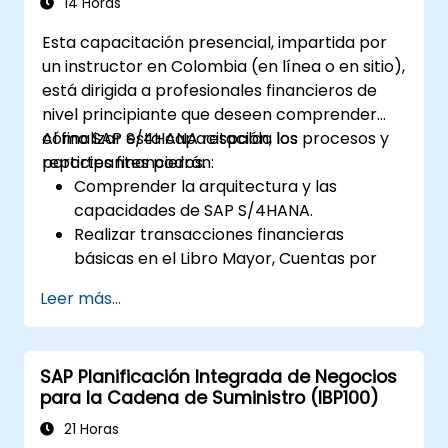
14 Horas
Esta capacitación presencial, impartida por
un instructor en Colombia (en línea o en sitio),
está dirigida a profesionales financieros de
nivel principiante que deseen comprender
cómo SAP S/4HANA respalda los procesos y
Al finalizar esta capacitación, los
reportes financieros.
participantes podrán:
Comprender la arquitectura y las
capacidades de SAP S/4HANA.
Realizar transacciones financieras
básicas en el Libro Mayor, Cuentas por
Pagar y Cuentas por Cobrar.
Leer más...
Trabajar con centros de costo, centros
de utilidad y órdenes internas.
Entender los procesos integrados de
SAP Planificación Integrada de Negocios
planificación financiera en SAP S/4HANA.
para la Cadena de Suministro (IBP100)
Ejecutar tareas financieras básicas,
incluyendo cierre, reportes y análisis
21 Horas