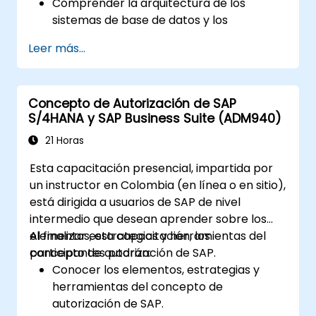
Comprender la arquitectura de los
sistemas de base de datos y los
conceptos de administración de usuarios.
Leer más...
Configurar sistemas y crear destinos RFC.
Programar y monitorear trabajos en
segundo plano.
Concepto de Autorización de SAP
S/4HANA y SAP Business Suite (ADM940)
21 Horas
Esta capacitación presencial, impartida por
un instructor en Colombia (en línea o en sitio),
está dirigida a usuarios de SAP de nivel
intermedio que desean aprender sobre los
elementos, estrategias y herramientas del
Al finalizar esta capacitación, los
concepto de autorización de SAP.
participantes podrán:
Conocer los elementos, estrategias y
herramientas del concepto de
autorización de SAP.