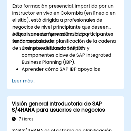
dentro de SAP S/4HANA.
Esta formación presencial, impartida por un
instructor en vivo en Colombia (en línea o en
el sitio), está dirigida a profesionales de
negocios de nivel principiante que deseen
adquirir una comprensión sólida y
Al finalizar esta formación, los participantes
fundamental de la planificación de la cadena
serán capaces de:
de suministro utilizando SAP IBP.
Comprender los conceptos y
componentes clave de SAP Integrated
Business Planning (IBP).
Aprender cómo SAP IBP apoya los
procesos integrados de planificación de
Leer más...
la cadena de suministro.
Explorar los diferentes módulos de SAP
IBP y sus funcionalidades.
Visión general introductoria de SAP
Obtener experiencia práctica con la
S/4HANA para usuarios de negocios
interfaz de usuario y las herramientas de
SAP IBP.
7 Horas
SAP S/4HANA es el sistema de planificación