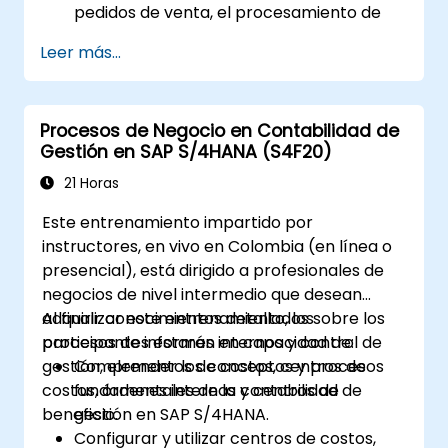
pedidos de venta, el procesamiento de
entregas, el envío y la facturación.
Leer más...
Aprender a crear y gestionar
documentos de venta, como pedidos de
venta, cotizaciones y devoluciones, y
Procesos de Negocio en Contabilidad de
comprender cómo configurar los
Gestión en SAP S/4HANA (S4F20)
distintos tipos de documento y
categorías de artículo.
21 Horas
Gestionar la facturación y la emisión de
Este entrenamiento impartido por
facturas.
instructores, en vivo en Colombia (en línea o
Utilizar las analíticas integradas en SAP
presencial), está dirigido a profesionales de
S/4HANA para monitorear y mejorar el
negocios de nivel intermedio que desean
desempeño de ventas, mediante
adquirir conocimientos detallados sobre los
Al finalizar este entrenamiento, los
informes estándar y KPIs.
procesos de informes internos y control de
participantes estarán en capacidad de:
gestión, elementos de costos, centros de
Comprender los conceptos y procesos
costos, órdenes internas y centros de
fundamentales de la contabilidad de
beneficio.
gestión en SAP S/4HANA.
Configurar y utilizar centros de costos,