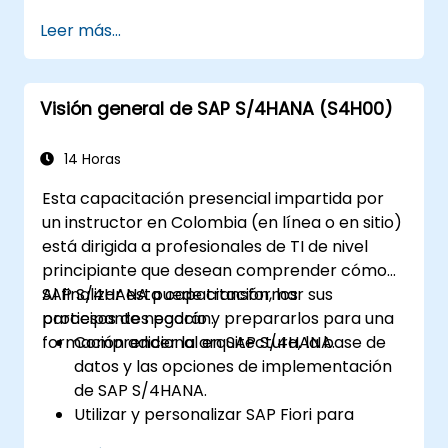
órdenes internas, centros de beneficio y
Leer más...
análisis de rentabilidad.
Alcanzar dominio en el uso de
aplicaciones SAP Fiori para informes de
Visión general de SAP S/4HANA (S4H00)
contabilidad financiera y de gestión.
14 Horas
Esta capacitación presencial impartida por
un instructor en Colombia (en línea o en sitio)
está dirigida a profesionales de TI de nivel
principiante que desean comprender cómo
SAP S/4HANA puede transformar sus
Al finalizar esta capacitación, los
procesos de negocio y prepararlos para una
participantes podrán:
formación adicional en SAP S/4HANA.
Comprender la arquitectura, la base de
datos y las opciones de implementación
de SAP S/4HANA.
Utilizar y personalizar SAP Fiori para
mejorar la experiencia del usuario.