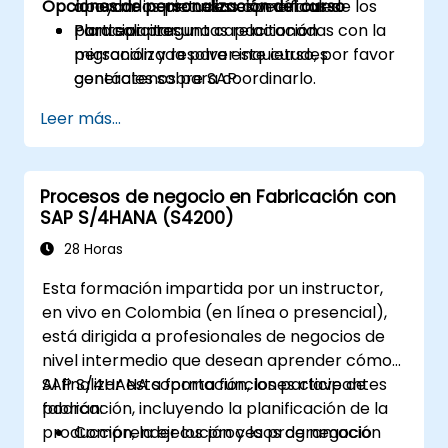
Opciones de personalización del curso
apoyan los procesos comerciales.
abordar inquietudes específicas de los
Plantear preguntas relacionadas con la
participantes.
Para solicitar una capacitación
migración y resolver inquietudes
personalizada para este curso, por favor
generales sobre SAP.
contáctenos para coordinarlo.
Leer más...
Procesos de negocio en Fabricación con
SAP S/4HANA (S4200)
28 Horas
Esta formación impartida por un instructor,
en vivo en Colombia (en línea o presencial),
está dirigida a profesionales de negocios de
nivel intermedio que desean aprender cómo
SAP S/4HANA soporta funciones clave de
Al finalizar esta formación, los participantes
fabricación, incluyendo la planificación de la
podrán:
producción, la ejecución y la programación
Comprender los procesos de negocio