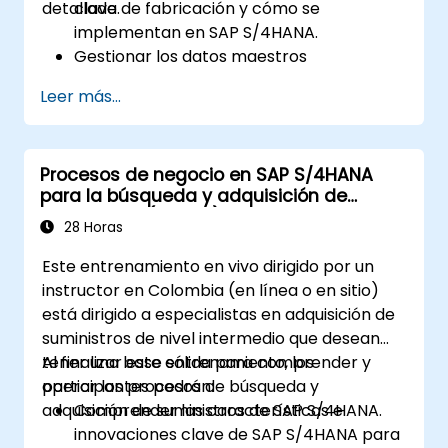
detallada.
clave de fabricación y cómo se
implementan en SAP S/4HANA.
Gestionar los datos maestros
relacionados con la fabricación, como la
Leer más...
lista de materiales (BOM), los centros de
trabajo y las versiones de producción.
Ejecutar la planificación de la producción,
Procesos de negocio en SAP S/4HANA
la planificación de requisitos de
para la búsqueda y adquisición de
materiales y la planificación de
suministros (S4500)
capacidades en SAP S/4HANA.
28 Horas
Ejecutar y supervisar órdenes de
Este entrenamiento en vivo dirigido por un
producción, incluyendo la gestión de
instructor en Colombia (en línea o en sitio)
calidad y el control de planta.
está dirigido a especialistas en adquisición de
Analizar datos de producción y generar
suministros de nivel intermedio que desean
informes para la toma de decisiones
tener una base sólida para comprender y
Al finalizar este entrenamiento, los
utilizando las herramientas de SAP
operar los procesos de búsqueda y
participantes podrán:
S/4HANA.
adquisición de suministros de SAP S/4HANA.
Comprender las características e
innovaciones clave de SAP S/4HANA para