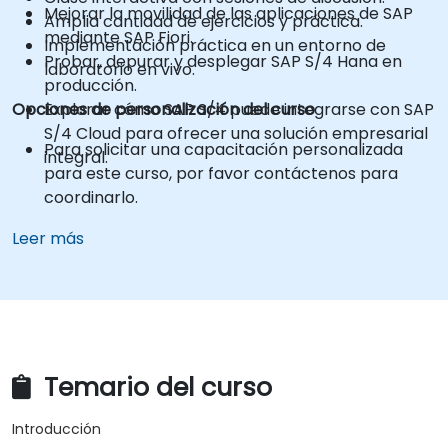
Mejorar la movilidad de las aplicaciones de SAP
Amplia cantidad de ejercicios y práctica.
mediante SAP Fiori.
Implementación práctica en un entorno de
Probar, depurar y desplegar SAP S/4 Hana en
laboratorio en vivo.
producción.
Opciones de personalización del curso
Explorar cómo SAP S/4 puede integrarse con SAP
S/4 Cloud para ofrecer una solución empresarial
Para solicitar una capacitación personalizada
integral.
para este curso, por favor contáctenos para
coordinarlo.
Leer más
Temario del curso
Introducción