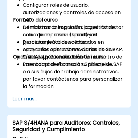
Configurar roles de usuario,
autorizaciones y controles de acceso en
Formato del curso
SAP.
Administrar la impresión, la gestión de
Demostraciones guiadas por el instructor
colas de impresión (spool) y el
con explicaciones interactivas.
procesamiento de salidas.
Ejercicios prácticos centrados en
Apoyar las operaciones diarias de SAP
escenarios administrativos reales de SAP.
Opciones de personalización del curso
S/4HANA y Business Suite.
Trabajo práctico en el sistema dentro de
un entorno de formación SAP en vivo.
Para adaptar el curso a su paisaje de SAP
o a sus flujos de trabajo administrativos,
por favor contáctenos para personalizar
la formación.
Leer más...
SAP S/4HANA para Auditores: Controles,
Seguridad y Cumplimiento