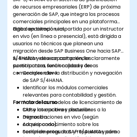
de recursos empresariales (ERP) de próxima
generación de SAP, que integra los procesos
comerciales principales en una plataforma
digital en tiempo real.
Esta capacitación, impartida por un instructor
en vivo (en línea o presencial), está dirigida a
usuarios no técnicos que planean una
migración desde SAP Business One hacia SAP
S/4HANA y desean comprender claramente
Al finalizar esta capacitación, los
su estructura, funcionalidad y áreas
participantes serán capaces de:
comerciales clave.
Comprender la distribución y navegación
de SAP S/4HANA.
Identificar los módulos comerciales
relevantes para contabilidad y gestión.
Formato del curso
Aclarar los modelos de licenciamiento de
SAP y las opciones posteriores a la
Clase interactiva y discusión.
migración.
Demostraciones en vivo (según
Adquirir conocimiento sobre los
corresponda).
complementos de SAP S/4HANA y cómo
Sesión de preguntas y respuestas para