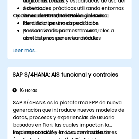
seguridad, trazas y estadísticas de uso del
auditorías reales.
sistema.
Actividades prácticas utilizando entornos
Opciones de Personalización del Curso
Revisar cambios de configuración e
vivos de SAP S/4HANA.
identificar parámetros críticos.
Para solicitar una capacitación
Realizar verificaciones de controles a
personalizada para este curso,
nivel de proceso en los módulos
contáctenos para coordinarlo.
FI/MM/SD/BP.
Leer más...
Documentar la evidencia de auditoría y
preparar informes estructurados.
SAP S/4HANA: AIS funcional y controles
16 Horas
SAP S/4HANA es la plataforma ERP de nueva
generación que introduce nuevos modelos de
datos, procesos y experiencias de usuario
basadas en Fiori, las cuales impactan la
implementación y la documentación de
Esta capacitación en vivo con instructores