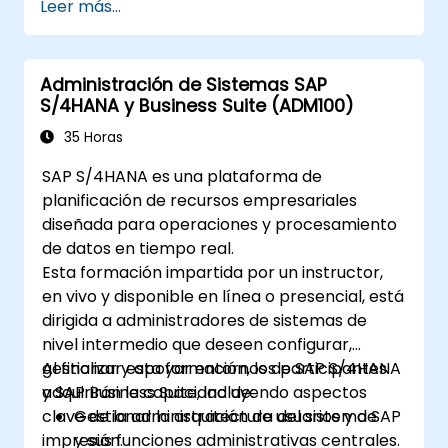
Leer más...
Identificar mejoras clave en los procesos
de finanzas, logística y otros módulos.
Comprender la integración, el análisis de
Administración de Sistemas SAP
datos y las innovaciones futuras para
S/4HANA y Business Suite (ADM100)
apoyar las implementaciones de SAP.
35 Horas
SAP S/4HANA es una plataforma de
planificación de recursos empresariales
diseñada para operaciones y procesamiento
de datos en tiempo real.
Esta formación impartida por un instructor,
en vivo y disponible en línea o presencial, está
dirigida a administradores de sistemas de
nivel intermedio que deseen configurar,
gestionar y apoyar entornos de SAP S/4HANA
Al finalizar esta formación, los participantes
y SAP Business Suite, incluyendo aspectos
adquirirán la capacidad de:
clave de la administración de usuarios y de
Gestionar la arquitectura del sistema SAP
impresión.
y sus funciones administrativas centrales.