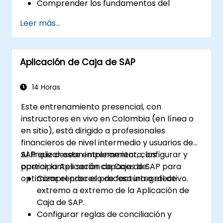
Comprender los fundamentos del
mantenimiento de roles.
Leer más...
Utilizar el mantenimiento de roles para
crear y asignar autorizaciones.
Aplicación de Caja de SAP
14 Horas
Este entrenamiento presencial, con
instructores en vivo en Colombia (en línea o
en sitio), está dirigido a profesionales
financieros de nivel intermedio y usuarios de
SAP que desean implementar, configurar y
Al finalizar este entrenamiento, los
operar la Aplicación de Caja de SAP para
participantes serán capaces de:
optimizar el proceso de factura a efectivo.
Comprender el proceso integral de
extremo a extremo de la Aplicación de
Caja de SAP.
Configurar reglas de conciliación y