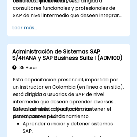
controles funcionales y AIS.
(en línea o presencial) está dirigida a
consultores funcionales y profesionales de
SAP de nivel intermedio que deseen integrar
prácticas de AIS y controles en los procesos
Leer más...
de FI/MM/SD/BP, diseñar y probar controles,
y generar evidencia lista para auditorías.
Administración de Sistemas SAP
S/4HANA y SAP Business Suite I (ADM100)
35 Horas
Esta capacitación presencial, impartida por
un instructor en Colombia (en línea o en sitio),
está dirigida a usuarios de SAP de nivel
intermedio que desean aprender diversas
tareas administrativas para mantener el
Al finalizar esta capacitación, los
sistema SAP en funcionamiento.
participantes podrán:
Aprender a iniciar y detener sistemas
SAP.