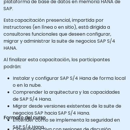
plataforma de base de datos en memoria HANA de
SAP.
Esta capacitación presencial, impartida por
instructores (en línea o en sitio), está dirigida a
consultores funcionales que deseen configurar,
migrar y administrar la suite de negocios SAP S/4
HANA.
Al finalizar esta capacitación, los participantes
podrán:
Instalar y configurar SAP S/4 Hana de forma local
o en la nube.
Comprender la arquitectura y las capacidades
de SAP S/4 Hana.
Migrar desde versiones existentes de la suite de
negocios SAP hacia SAP S/4 Hana.
Formato del curso
Entender cómo se implementa la seguridad en
SAP S/4 Hana.
Clase interactiva con sesiones de discusión.