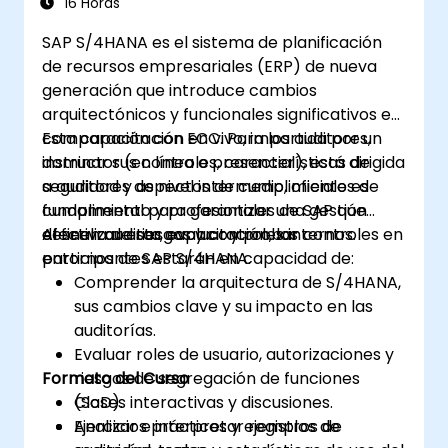
16 Horas
SAP S/4HANA es el sistema de planificación
de recursos empresariales (ERP) de nueva
generación que introduce cambios
arquitectónicos y funcionales significativos en
comparación con ECC. Para los auditores,
Esta capacitación en vivo, impartida por un
dominar sus controles, características de
instructor (en línea o presencial), está dirigida
seguridad y aspectos de cumplimiento es
a auditores de nivel intermedio, oficiales de
fundamental para garantizar una gestión
cumplimiento y profesionales de SAP que
efectiva de riesgos y controles internos.
deseen auditar, evaluar y probar controles en
Al finalizar esta capacitación, los
entornos de SAP S/4HANA.
participantes estarán en capacidad de:
Comprender la arquitectura de S/4HANA,
sus cambios clave y su impacto en las
auditorías.
Evaluar roles de usuario, autorizaciones y
Formato del Curso
riesgos de segregación de funciones
(SoD).
Clases interactivas y discusiones.
Analizar e interpretar registros de
Ejercicios prácticos y ejemplos de