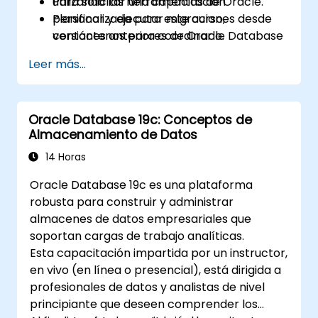
utilizando las herramientas de Oracle.
Para solicitar una capacitación
Planificar y ejecutar migraciones desde
personalizada para este curso,
versiones anteriores de Oracle Database
contáctenos para coordinarlo.
hacia 19c.
Leer más...
Oracle Database 19c: Conceptos de
Almacenamiento de Datos
14 Horas
Oracle Database 19c es una plataforma
robusta para construir y administrar
almacenes de datos empresariales que
soportan cargas de trabajo analíticas.
Esta capacitación impartida por un instructor,
en vivo (en línea o presencial), está dirigida a
profesionales de datos y analistas de nivel
principiante que deseen comprender los