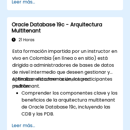
Leer más...
configuración de ajustes de copia de
seguridad y recuperación, incluido el
entorno RMAN y el área de recuperación
Oracle Database 19c - Arquitectura
rápida.
Multitenant
Desarrollar habilidades prácticas para
realizar diferentes tipos de operaciones
21 Horas
de copia de seguridad y recuperación,
Esta formación impartida por un instructor en
como copias completas, incrementales y
vivo en Colombia (en línea o en sitio) está
recuperación en un momento específico.
dirigida a administradores de bases de datos
Aprender a utilizar la tecnología
de nivel intermedio que deseen gestionar y
Flashback de Oracle para una
optimizar eficazmente un entorno
Al finalizar esta formación, los participantes
recuperación efectiva de la base de
multitenant.
podrán:
datos y gestionar escenarios de
Comprender los componentes clave y los
recuperación ante desastres.
beneficios de la arquitectura multitenant
Aplicar las mejores prácticas de copia de
de Oracle Database 19c, incluyendo las
seguridad, recuperación y recuperación
CDB y las PDB.
ante desastres para garantizar la
Adquirir habilidades prácticas para
disponibilidad de los datos y minimizar los
Leer más...
instalar, configurar y gestionar bases de
tiempos de inactividad en Oracle