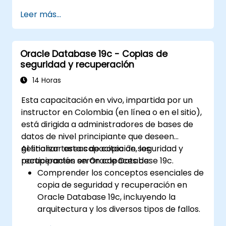
Desarrollar habilidades prácticas en la
Leer más...
gestión de la Gestión Automática de
Almacenamiento (ASM), abarcando
administración de grupos de discos, ajuste
Oracle Database 19c - Copias de
de instancias y respaldo/recuperación.
seguridad y recuperación
Aprender técnicas avanzadas de ajuste
de rendimiento en RAC, configuraciones
14 Horas
de recuperación ante desastres y
Esta capacitación en vivo, impartida por un
mejores prácticas para la alta
instructor en Colombia (en línea o en el sitio),
disponibilidad.
está dirigida a administradores de bases de
Adquirir habilidades de solución de
datos de nivel principiante que deseen
problemas y diagnóstico para resolver
gestionar tareas de copia de seguridad y
Al finalizar esta capacitación, los
incidencias en entornos de RAC e
recuperación en Oracle Database 19c.
participantes serán capaces de:
Infraestructura Grid.
Comprender los conceptos esenciales de
Comprender el proceso de aplicación de
copia de seguridad y recuperación en
parches y actualización de Oracle RAC e
Oracle Database 19c, incluyendo la
Infraestructura Grid, minimizando los
arquitectura y los diversos tipos de fallos.
tiempos de inactividad y manteniendo la
Obtener experiencia práctica en la
estabilidad del sistema.