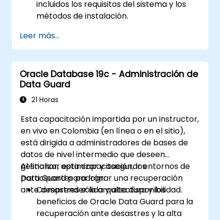
incluidos los requisitos del sistema y los
métodos de instalación.
Adquirir habilidades prácticas en la
Leer más...
instalación de Oracle Database 19c y
Oracle Grid Infrastructure, incluyendo la
configuración de redes, almacenamiento
Oracle Database 19c - Administración de
y ajustes de seguridad.
Data Guard
Aprender el proceso completo de
actualización a Oracle Database 19c,
21 Horas
desde la planificación previa a la
Esta capacitación impartida por un instructor,
actualización hasta la validación
en vivo en Colombia (en línea o en el sitio),
posterior.
está dirigida a administradores de bases de
Desarrollar habilidades de resolución de
datos de nivel intermedio que deseen
problemas para manejar incidencias
gestionar, optimizar y asegurar entornos de
Al finalizar esta capacitación, los
comunes durante la instalación y la
Data Guard para lograr una recuperación
participantes podrán:
actualización.
ante desastres sólida y alta disponibilidad.
Comprender la arquitectura y los
Aplicar las mejores prácticas para la
beneficios de Oracle Data Guard para la
instalación y actualización de Oracle
recuperación ante desastres y la alta
Database, garantizando un despliegue