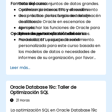
Formato del curso
Oracle para conjuntos de datos grandes.
Optimizar procesos ETL y el rendimiento
Conferencia interactiva y discusión.
de consultas para cargas de trabajo
Uso práctico de las funciones de almacén
analíticas.
de datos de Oracle en escenarios de
Aprovechar las funciones de Oracle para
ejemplo.
Opciones de personalización del curso
informes en tiempo real e históricos.
Ejercicios guiados enfocados en
modelado, ETL y ajuste de rendimiento.
Para solicitar una capacitación
personalizada para este curso basada en
los modelos de datos o necesidades de
informes de su organización, por favor
contáctenos para organizarlo.
Leer más...
Oracle Database 19c: Taller de
Optimización SQL
21 Horas
La optimización SQL en Oracle Database 19c