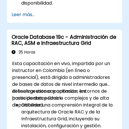
disponibilidad.
fluido y exitoso.
Obtener experiencia práctica en la
Leer más...
configuración y administración de bases
de datos de reserva físicas y lógicas,
incluido el broker de Data Guard.
Oracle Database 19c - Administración de
Desarrollar habilidades prácticas en la
RAC, ASM e Infraestructura Grid
supervisión, resolución de problemas y
optimización de entornos de Data Guard
35 Horas
para un rendimiento óptimo.
Esta capacitación en vivo, impartida por un
Aprender sobre funciones avanzadas
instructor en Colombia (en línea o
como Active Data Guard, Data Guard con
presencial), está dirigida a administradores
RAC y la protección de las
de bases de datos de nivel intermedio que
comunicaciones de Data Guard.
deseen gestionar y optimizar entornos de
Al finalizar esta capacitación, los
Aplicar las mejores prácticas para la
bases de datos Oracle complejos y de alta
participantes podrán:
planificación de la recuperación ante
disponibilidad.
Obtener una comprensión integral de la
desastres, asegurando la consistencia de
arquitectura de Oracle RAC y de la
los datos y automatizando las
Infraestructura Grid, incluyendo su
operaciones de Data Guard.
instalación, configuración y gestión.