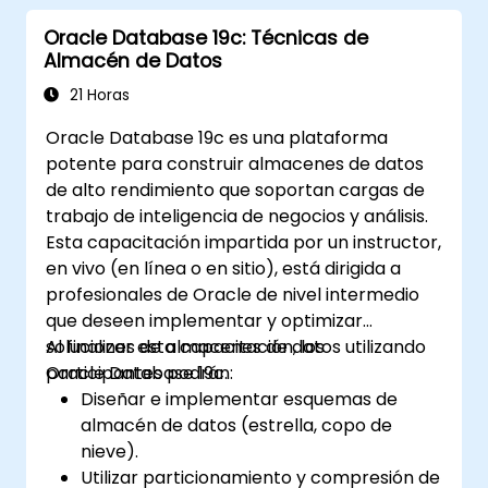
Oracle Database 19c: Técnicas de
Almacén de Datos
21 Horas
Oracle Database 19c es una plataforma
potente para construir almacenes de datos
de alto rendimiento que soportan cargas de
trabajo de inteligencia de negocios y análisis.
Esta capacitación impartida por un instructor,
en vivo (en línea o en sitio), está dirigida a
profesionales de Oracle de nivel intermedio
que deseen implementar y optimizar
soluciones de almacenes de datos utilizando
Al finalizar esta capacitación, los
Oracle Database 19c.
participantes podrán:
Diseñar e implementar esquemas de
almacén de datos (estrella, copo de
nieve).
Utilizar particionamiento y compresión de