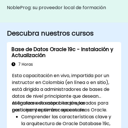
NobleProg: su proveedor local de formación
Descubra nuestros cursos
Base de Datos Oracle 19c - Instalación y
Actualización
7 Horas
Esta capacitación en vivo, impartida por un
instructor en Colombia (en línea o en sitio),
está dirigida a administradores de bases de
datos de nivel principiante que desean
asegurarse de estar bien preparados para
Al finalizar esta capacitación, los
gestionar y optimizar sus entornos Oracle.
participantes serán capaces de:
Comprender las características clave y
la arquitectura de Oracle Database 19c,