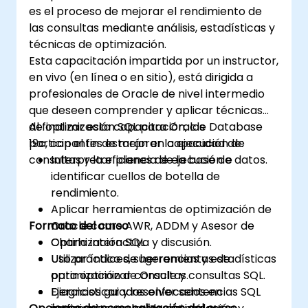
es el proceso de mejorar el rendimiento de
las consultas mediante análisis, estadísticas y
técnicas de optimización.
Esta capacitación impartida por un instructor,
en vivo (en línea o en sitio), está dirigida a
profesionales de Oracle de nivel intermedio
que deseen comprender y aplicar técnicas
de optimización SQL para Oracle Database
Al finalizar esta capacitación, los
19c, con el fin de mejorar la ejecución de
participantes estarán en capacidad de:
consultas y la eficiencia de la base de datos.
Interpretar planes de ejecución e
identificar cuellos de botella de
rendimiento.
Aplicar herramientas de optimización de
Formato del curso
Oracle como AWR, ADDM y Asesor de
Optimización SQL.
Charla interactiva y discusión.
Utilizar índices, sugerencias y estadísticas
Uso práctico de herramientas de
para optimizar consultas.
optimización de Oracle y consultas SQL.
Diagnosticar y resolver sentencias SQL
Ejercicios guiados enfocados en