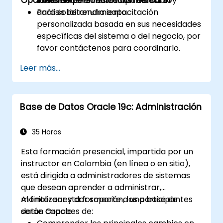
Opciones de personalización del curso
ineficientes en entornos reales.
escenarios reales de optimización y
análisis de rendimiento.
Para solicitar una capacitación
personalizada basada en sus necesidades
específicas del sistema o del negocio, por
favor contáctenos para coordinarlo.
Leer más...
Base de Datos Oracle 19c: Administración
35 Horas
Esta formación presencial, impartida por un
instructor en Colombia (en línea o en sitio),
está dirigida a administradores de sistemas
que desean aprender a administrar,
monitorear y dar soporte a una base de
Al finalizar esta formación, los participantes
datos Oracle.
serán capaces de: