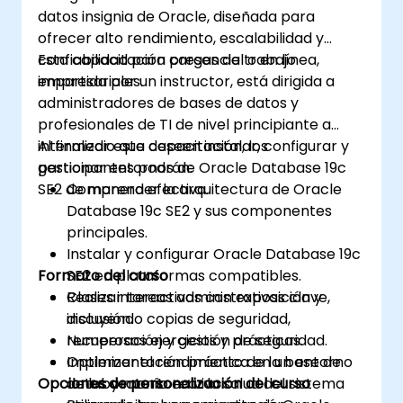
rendimiento utilizando vistas de
datos insignia de Oracle, diseñada para
rendimiento dinámico, trazado de SQL y
ofrecer alto rendimiento, escalabilidad y
planes de ejecución.
confiabilidad para cargas de trabajo
Esta capacitación presencial o en línea,
Planificar y ejecutar la transición o
empresariales.
impartida por un instructor, está dirigida a
migración desde 11g hasta 19c utilizando
administradores de bases de datos y
rutas de actualización y herramientas
profesionales de TI de nivel principiante a
soportadas.
intermedio que deseen instalar, configurar y
Al finalizar esta capacitación, los
gestionar entornos de Oracle Database 19c
participantes podrán:
SE2 de manera efectiva.
Comprender la arquitectura de Oracle
Database 19c SE2 y sus componentes
principales.
Instalar y configurar Oracle Database 19c
Formato del curso
SE2 en plataformas compatibles.
Realizar tareas administrativas clave,
Clases interactivas con exposición y
incluyendo copias de seguridad,
discusión.
recuperación y gestión de seguridad.
Numerosos ejercicios y prácticas.
Optimizar el rendimiento de la base de
Implementación práctica en un entorno
Opciones de personalización del curso
datos y monitorear la salud del sistema
de laboratorio en vivo.