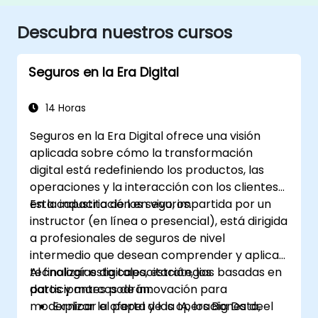
Descubra nuestros cursos
Seguros en la Era Digital
14 Horas
Seguros en la Era Digital ofrece una visión
aplicada sobre cómo la transformación
digital está redefiniendo los productos, las
operaciones y la interacción con los clientes
en la industria de los seguros.
Esta capacitación en vivo, impartida por un
instructor (en línea o presencial), está dirigida
a profesionales de seguros de nivel
intermedio que desean comprender y aplicar
tecnologías digitales, estrategias basadas en
Al finalizar esta capacitación, los
datos y marcos de innovación para
participantes podrán:
modernizar la oferta y las operaciones de
Explicar el papel de la IA, los Big Data, el