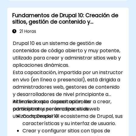
Aplicar las mejores prácticas en el
desarrollo con Drupal.
Fundamentos de Drupal 10: Creación de
Configurar y gestionar entornos de
sitios, gestión de contenido y
desarrollo utilizando servicios de Azure.
administración
Automatizar la implementación y el
21 Horas
escalado mediante las herramientas de
Drupal 10 es un sistema de gestión de
Azure DevOps.
contenidos de código abierto y muy potente,
utilizado para crear y administrar sitios web y
aplicaciones dinámicas.
Esta capacitación, impartida por un instructor
en vivo (en línea o presencial), está dirigida a
administradores web, gestores de contenido
y desarrolladores de nivel principiante a
intermedio que deseen aprender a crear,
Al finalizar esta capacitación, los
administrar y personalizar sitios web
participantes serán capaces de:
utilizando Drupal 10.
Comprender el ecosistema de Drupal, sus
características y su interfaz de usuario.
Crear y configurar sitios con tipos de