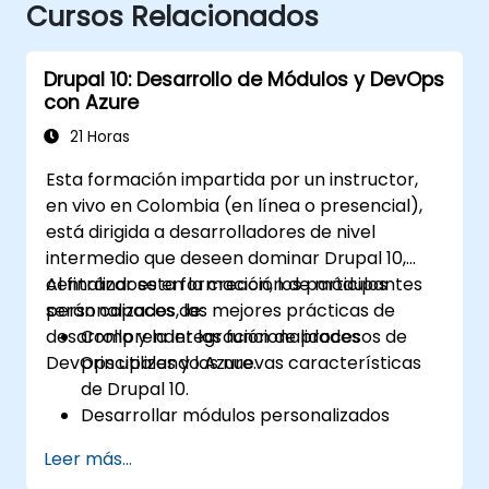
Cursos Relacionados
Drupal 10: Desarrollo de Módulos y DevOps
con Azure
21 Horas
Esta formación impartida por un instructor,
en vivo en Colombia (en línea o presencial),
está dirigida a desarrolladores de nivel
intermedio que deseen dominar Drupal 10,
centrándose en la creación de módulos
Al finalizar esta formación, los participantes
personalizados, las mejores prácticas de
serán capaces de:
desarrollo y la integración de procesos de
Comprender las funcionalidades
DevOps utilizando Azure.
principales y las nuevas características
de Drupal 10.
Desarrollar módulos personalizados
adaptados a las necesidades
Leer más...
empresariales.