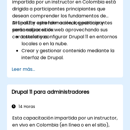
impartida por un instructor en Colombia está
dirigida a participantes principiantes que
desean comprender los fundamentos de
Drupal 11 y aprender a crear, gestionar y
Al finalizar esta formación, los participantes
personalizar sitios web aprovechando sus
serán capaces de:
características.
Instalar y configurar Drupal 11 en entornos
locales o en la nube.
Crear y gestionar contenido mediante la
interfaz de Drupal.
Personalizar la apariencia de los sitios
Leer más...
web con temas.
Ampliar la funcionalidad del sitio con
módulos y complementos.
Drupal 11 para administradores
Comprender los roles de usuario, los
permisos y los conceptos básicos de
seguridad del sitio.
14 Horas
Implementar y mantener sitios web en
Esta capacitación impartida por un instructor,
Drupal 11 de manera efectiva.
en vivo en Colombia (en línea o en el sitio),