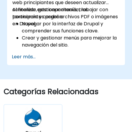
web principiantes que deseen actualizar
contenido, gestionar menús, trabajar con
Al finalizar esta capacitación, los
taxonomía y cargar archivos PDF o imágenes
participantes podrán:
en Drupal.
Navegar por la interfaz de Drupal y
comprender sus funciones clave.
Crear y gestionar menús para mejorar la
navegación del sitio.
Utilizar la taxonomía para categorizar y
Leer más...
organizar el contenido de manera
efectiva.
Cargar y gestionar archivos PDF,
imágenes y otros medios.
Editar y publicar páginas de contenido
Categorías Relacionadas
básicas para el sitio web de la biblioteca.