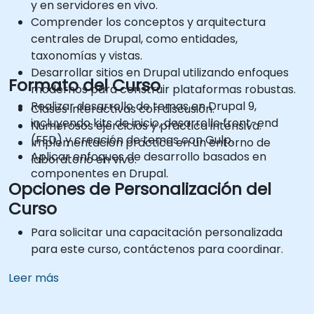
y en servidores en vivo.
Comprender los conceptos y arquitectura
centrales de Drupal, como entidades,
taxonomías y vistas.
Desarrollar sitios en Drupal utilizando enfoques
Formato del Curso
modernos para construir plataformas robustas.
Realizar desarrollo de temas en Drupal 9,
Clases interactivas con discusión.
incluyendo kits de inicio, desarrollo front-end
Numerosos ejercicios y práctica intensiva.
(FED) y creación de temas con Gulp.
Implementación práctica en un entorno de
Aplicar enfoques de desarrollo basados en
laboratorio en vivo.
componentes en Drupal.
Opciones de Personalización del
Curso
Para solicitar una capacitación personalizada
para este curso, contáctenos para coordinar.
Leer más