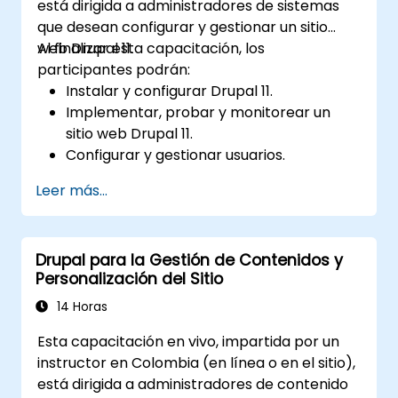
está dirigida a administradores de sistemas
que desean configurar y gestionar un sitio
web Drupal 11.
Al finalizar esta capacitación, los
participantes podrán:
Instalar y configurar Drupal 11.
Implementar, probar y monitorear un
sitio web Drupal 11.
Configurar y gestionar usuarios.
Asegurar un sitio web Drupal 11.
Leer más...
Optimizar el rendimiento de un sitio web
Drupal 11.
Realizar copias de seguridad
Drupal para la Gestión de Contenidos y
programadas.
Personalización del Sitio
Desplegar múltiples versiones de un sitio
web Drupal 11 (multilingüe, móvil, etc.).
14 Horas
Esta capacitación en vivo, impartida por un
instructor en Colombia (en línea o en el sitio),
está dirigida a administradores de contenido