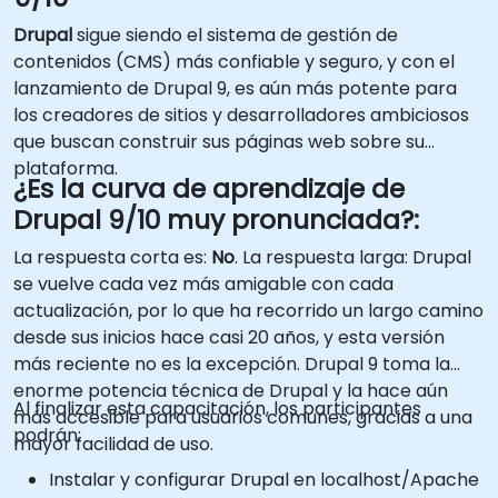
Drupal
sigue siendo el sistema de gestión de
contenidos (CMS) más confiable y seguro, y con el
lanzamiento de Drupal 9, es aún más potente para
los creadores de sitios y desarrolladores ambiciosos
que buscan construir sus páginas web sobre su
plataforma.
¿Es la curva de aprendizaje de
Drupal 9/10 muy pronunciada?:
La respuesta corta es:
No
. La respuesta larga: Drupal
se vuelve cada vez más amigable con cada
actualización, por lo que ha recorrido un largo camino
desde sus inicios hace casi 20 años, y esta versión
más reciente no es la excepción. Drupal 9 toma la
enorme potencia técnica de Drupal y la hace aún
Al finalizar esta capacitación, los participantes
más accesible para usuarios comunes, gracias a una
podrán:
mayor facilidad de uso.
Instalar y configurar Drupal en localhost/Apache