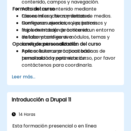
contenido, campos y navegación.
Formato del curso
Administrar contenido mediante
taxonomías y herramientas de medios.
Clases interactivas y debates.
Configurar usuarios, roles, permisos y
Numerosos ejercicios y prácticas.
flujos de trabajo de contenido.
Implementación práctica en un entorno
Instalar y configurar módulos, temas y
de laboratorio en vivo.
Opciones de personalización del curso
configuraciones del sitio.
Aplicar buenas prácticas básicas de
Para solicitar una capacitación
temalización y optimización.
personalizada para este curso, por favor
contáctenos para coordinarla.
Leer más...
Introducción a Drupal 11
14 Horas
Esta formación presencial o en línea