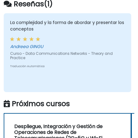
entrega al operador.
Reseñas(1)
• Monitorear KPIs inalámbricas y gestionar las
operaciones de red a nivel de clúster y región
dentro de estructuras comerciales y técnicas
La complejidad y la forma de abordar y presentar los
conceptos
de reporte.
Andreea GINGU
Curso - Data Communications Networks - Theory and
Practice
Traducción Automática
Próximos cursos
Despliegue, Integración y Gestión de
Operaciones de Redes de