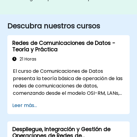
Descubra nuestros cursos
Redes de Comunicaciones de Datos -
Teoría y Práctica
21 Horas
El curso de Comunicaciones de Datos
presenta la teoría básica de operación de las
redes de comunicaciones de datos,
comenzando desde el modelo OSI-RM, LANs,
WANs, TCP/IP y la seguridad básica de la red y
Leer más...
aplicaciones de red. El curso proporciona al
estudiante un conocimiento general de la
arquitectura, componentes de hardware,
Despliegue, Integración y Gestión de
configuración de software y estructura de las
Operaciones de Redes de