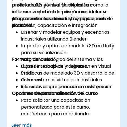
modelado 3D, y Visual Studio actúa como la
profesionales de nivel principiante a
columna vertebral de programación para
intermedio que deseen diseñar, modelar y
integrar sistemas de control y lógica
programar entornos industriales con fines de
Al finalizar la capacitación, los participantes
industrial.
simulación, capacitación e integración.
podrán:
Diseñar y modelar equipos y escenarios
industriales utilizando Blender.
Importar y optimizar modelos 3D en Unity
para su visualización.
Formato del curso
Programar la lógica del sistema y los
flujos de trabajo de integración en Visual
Clases interactivas y debates.
Studio.
Prácticas de modelado 3D y desarrollo de
Crear entornos virtuales industriales
entornos.
interactivos con conexiones a sistemas
Ejercicios de programación e integración
Opciones de personalización del curso
de control.
con demostraciones en vivo.
Para solicitar una capacitación
personalizada para este curso,
contáctenos para coordinarla.
Leer más...