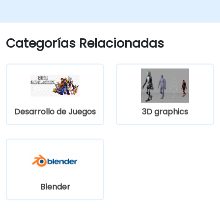
videojuegos.
Aprender y dominar los principios del
diseño de videojuegos.
Crear animaciones de secuencias
Categorías Relacionadas
cinematográficas.
Desarrollo de Juegos
3D graphics
Blender