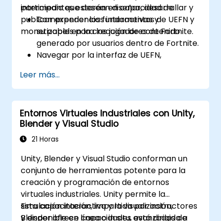
intermedio que desean diseñar, desarrollar y
participantes estarán en capacidad de:
publicar experiencias interactivas y
Comprender los fundamentos de UEFN y
monetizables para los jugadores de Fortnite.
su papel en la creación de contenido
generado por usuarios dentro de Fortnite.
Navegar por la interfaz de UEFN,
configurar proyectos y gestionar activos
Leer más...
de manera efectiva.
Desarrollar y publicar experiencias
personalizadas para Fortnite utilizando
Entornos Virtuales Industriales con Unity,
herramientas de construcción de mundos
Blender y Visual Studio
y diseño de paisajes.
Aplicar conceptos básicos de
21 Horas
programación mediante el lenguaje de
Unity, Blender y Visual Studio conforman un
scripting Verse.
conjunto de herramientas potente para la
Colaborar en proyectos de UEFN y
creación y programación de entornos
prepararse para oportunidades de
virtuales industriales. Unity permite la
monetización en Fortnite.
simulación interactiva y la visualización,
Esta capacitación, impartida por instructores
Blender ofrece capacidades avanzadas de
y disponible en línea o in situ, está dirigida a