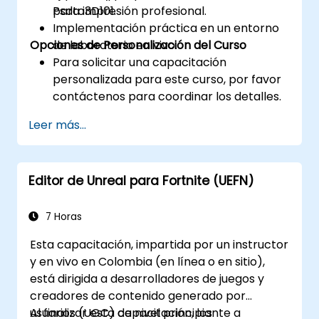
para impresión profesional.
Psdto3D101.
Implementación práctica en un entorno
Opciones de Personalización del Curso
de laboratorio en vivo.
Para solicitar una capacitación
personalizada para este curso, por favor
contáctenos para coordinar los detalles.
Leer más...
Editor de Unreal para Fortnite (UEFN)
7 Horas
Esta capacitación, impartida por un instructor
y en vivo en Colombia (en línea o en sitio),
está dirigida a desarrolladores de juegos y
creadores de contenido generado por
usuarios (UGC) de nivel principiante a
Al finalizar esta capacitación, los