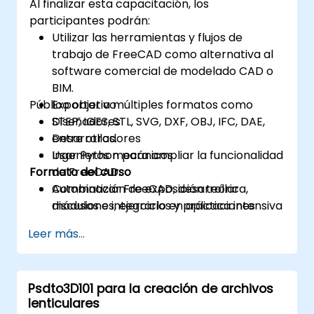
Al finalizar esta capacitación, los
participantes podrán:
Utilizar las herramientas y flujos de
trabajo de FreeCAD como alternativa al
software comercial de modelado CAD o
BIM.
Público objetivo
Exportar a múltiples formatos como
STEP, IGES, STL, SVG, DXF, OBJ, IFC, DAE,
Diseñadores
entre otros.
Desarrolladores
Usar Python para ampliar la funcionalidad
Ingenieros mecánicos
Formato del curso
de FreeCAD.
Automatizar FreeCAD, desarrollar
Combinación de exposición teórica,
módulos e integrarlo en aplicaciones
discusiones, ejercicios y práctica intensiva
existentes.
Leer más...
Psdto3D101 para la creación de archivos
lenticulares