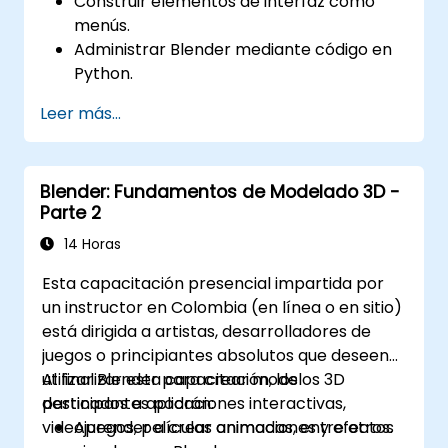
Construir elementos de interfaz como
menús.
Administrar Blender mediante código en
Python.
Desarrollar scripts para procesos de
Leer más...
ejecución automática.
Explorar y comprender la biblioteca bpy.
Blender: Fundamentos de Modelado 3D -
Parte 2
14 Horas
Esta capacitación presencial impartida por
un instructor en Colombia (en línea o en sitio)
está dirigida a artistas, desarrolladores de
juegos o principiantes absolutos que deseen
utilizar Blender para crear modelos 3D
Al finalizar esta capacitación, los
destinados a aplicaciones interactivas,
participantes podrán:
videojuegos, películas animadas, entre otros.
Aprender a crear animaciones y efectos