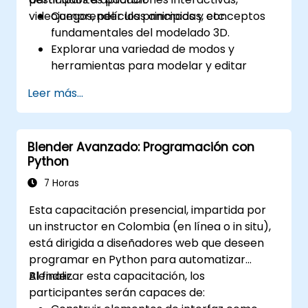
videojuegos, películas animadas, etc.
Comprender los principios y conceptos
fundamentales del modelado 3D.
Explorar una variedad de modos y
herramientas para modelar y editar
mallas 3D.
Leer más...
Aprender a crear animaciones y efectos
visuales con Blender.
Agregar curvas, superficies, metabolas y
Blender Avanzado: Programación con
partículas de cabello para simular
Python
movimientos 3D realistas.
Utilizar herramientas para el mapeo y
7 Horas
desenrollado UV, el escultado y la pintura
Esta capacitación presencial, impartida por
de modelos 3D.
un instructor en Colombia (en línea o in situ),
Exportar modelos 3D y activos a un motor
está dirigida a diseñadores web que deseen
de juego, impresora 3D u otro software.
programar en Python para automatizar
Blender.
Al finalizar esta capacitación, los
participantes serán capaces de: