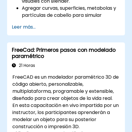
visuales con Blender.
Agregar curvas, superficies, metabolas y
partículas de cabello para simular
movimientos 3D realistas.
Leer más...
Obtener una introducción al modelado y
la animación no destructivos.
Exportar modelos y activos 3D a un motor
FreeCad: Primeros pasos con modelado
de juego, impresora 3D u otro software.
paramétrico
21 Horas
FreeCAD es un modelador paramétrico 3D de
código abierto, personalizable,
multiplataforma, programable y extensible,
diseñado para crear objetos de la vida real.
En esta capacitación en vivo impartida por un
instructor, los participantes aprenderán a
modelar un objeto para su posterior
construcción o impresión 3D.