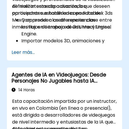
de nivel intermedio a avanzado que deseen
Al finalizar esta capacitación, los
aprovechar sus habilidades en Autodesk 3ds
participantes estarán en capacidad de:
Max y aprender a crear experiencias
Comprender las diferencias clave entre
inmersivas en tiempo real en Unreal Engine.
los flujos de trabajo de 3ds Max y Unreal
Engine.
Importar modelos 3D, animaciones y
activos desde 3ds Max hacia Unreal
Leer más...
Engine.
Crear y personalizar materiales, texturas
y sombreadores en Unreal Engine.
Agentes de IA en Videojuegos: Desde
Configurar iluminación dinámica e
Personajes No Jugables hasta IA
iluminación global para renderizado en
Estratégica
tiempo real.
14 Horas
Implementar interactividad y mecánicas
Esta capacitación impartida por un instructor,
de juego mediante el scripting visual
en vivo en Colombia (en línea o presencial),
Blueprint.
está dirigida a desarrolladores de videojuegos
Optimizar activos y escenas para lograr
de nivel intermedio y entusiastas de la IA que
un rendimiento y una eficiencia óptimos
deseen integrar agentes de IA en
Al finalizar esta capacitación, los