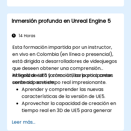
Inmersión profunda en Unreal Engine 5
14 Horas
Esta formación impartida por un instructor,
en vivo en Colombia (en línea o presencial),
está dirigida a desarrolladores de videojuegos
que deseen obtener una comprensión
integral de UE5 y cómo utilizarlo para crear
Al finalizar esta formación, los participantes
contenido en tiempo real impresionante.
serán capaces de:
Aprender y comprender las nuevas
características de la versión de UE5.
Aprovechar la capacidad de creación en
tiempo real en 3D de UE5 para generar
visuales realistas.
Leer más...
Explorar y construir mundos visuales y