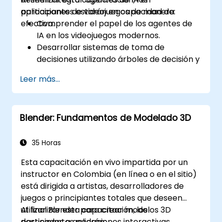
en tiempo real.
aplicaciones de videojuegos de manera
participantes estarán en capacidad de:
efectiva.
Comprender el papel de los agentes de
IA en los videojuegos modernos.
Desarrollar sistemas de toma de
decisiones utilizando árboles de decisión y
máquinas de estado finito.
Leer más...
Implementar algoritmos de búsqueda de
caminos, como A*, para la navegación
dentro del juego.
Blender: Fundamentos de Modelado 3D
Aplicar técnicas de aprendizaje por
refuerzo para crear comportamientos de
IA adaptables.
35 Horas
Optimizar el rendimiento de la IA para
Esta capacitación en vivo impartida por un
entornos de videojuegos en tiempo real.
instructor en Colombia (en línea o en el sitio)
está dirigida a artistas, desarrolladores de
juegos o principiantes totales que deseen
utilizar Blender para crear modelos 3D
Al finalizar esta capacitación, los
destinados a aplicaciones interactivas,
participantes podrán: