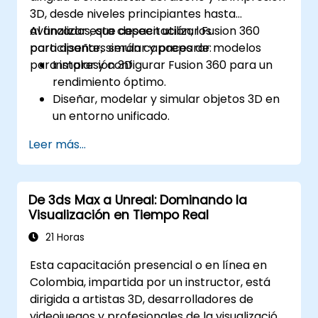
3D, desde niveles principiantes hasta
avanzados, que deseen utilizar Fusion 360
Al finalizar esta capacitación, los
para diseñar, simular y preparar modelos
participantes serán capaces de:
para impresión 3D.
Instalar y configurar Fusion 360 para un
rendimiento óptimo.
Diseñar, modelar y simular objetos 3D en
un entorno unificado.
Optimizar y preparar diseños para el
Leer más...
proceso de impresión 3D.
Colaborar y compartir sus diseños
aprovechando las capacidades en la
De 3ds Max a Unreal: Dominando la
nube de Fusion 360.
Visualización en Tiempo Real
21 Horas
Esta capacitación presencial o en línea en
Colombia, impartida por un instructor, está
dirigida a artistas 3D, desarrolladores de
videojuegos y profesionales de la visualización