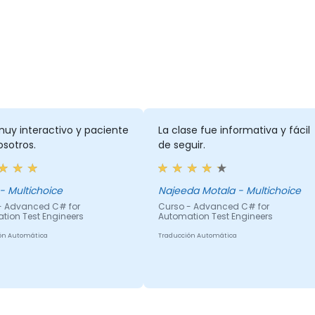
muy interactivo y paciente
La clase fue informativa y fácil
sotros.
de seguir.
Mpho - Multichoice
Najeeda Motala - Multichoice
- Advanced C# for
Curso - Advanced C# for
tion Test Engineers
Automation Test Engineers
ón Automática
Traducción Automática