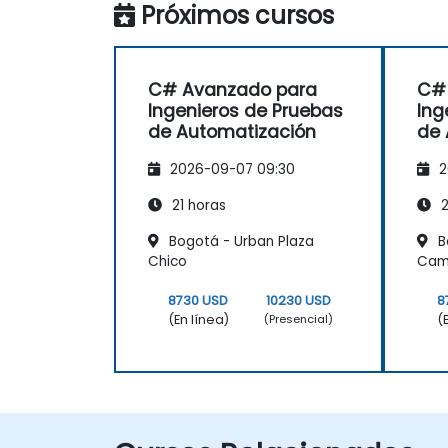
Próximos cursos
C# Avanzado para
C#
Ingenieros de Pruebas
Ing
de Automatización
de 
2026-09-07 09:30
2
21 horas
2
Bogotá - Urban Plaza
B
Chico
Cam
8730 USD
10230 USD
8
(En línea)
(
(Presencial)