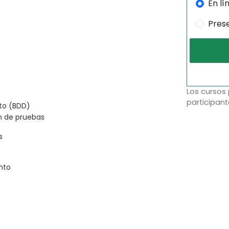
En lí
Pres
Los cursos
participant
to (BDD)
n de pruebas
s
nto