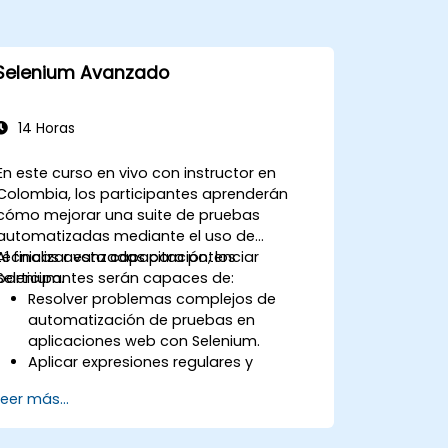
Selenium Avanzado
14 Horas
En este curso en vivo con instructor en
Colombia, los participantes aprenderán
cómo mejorar una suite de pruebas
automatizadas mediante el uso de
técnicas avanzadas para potenciar
Al finalizar esta capacitación, los
Selenium.
participantes serán capaces de:
Resolver problemas complejos de
automatización de pruebas en
aplicaciones web con Selenium.
Aplicar expresiones regulares y
técnicas de verificación basadas en
Leer más...
patrones.
Manejar excepciones que detienen la
ejecución de las pruebas.