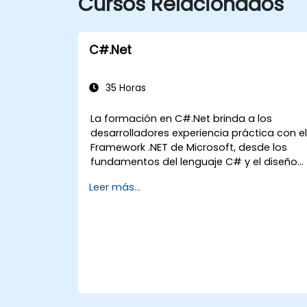
Cursos Relacionados
C#.Net
35 Horas
La formación en C#.Net brinda a los
desarrolladores experiencia práctica con e
Framework .NET de Microsoft, desde los
fundamentos del lenguaje C# y el diseño
orientado a objetos hasta los flujos de
Leer más...
trabajo del IDE de Visual Studio y los
genéricos. Los participantes construyen
aplicaciones de nivel empresarial utilizand
prácticas de desarrollo estándar en la
industria, adquiriendo conocimiento
práctico sobre colecciones, tipos de datos
seguridad de tipos y patrones de
arquitectura escalable para implementar
soluciones .NET listas para producción en