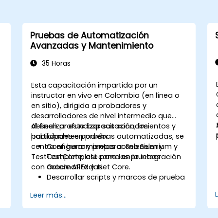
Pruebas de Automatización
Avanzadas y Mantenimiento
35 Horas
Esta capacitación impartida por un
l
instructor en vivo en Colombia (en línea o
en sitio), dirigida a probadores y
desarrolladores de nivel intermedio que
deseen profundizar sus conocimientos y
Al finalizar esta capacitación, los
habilidades en pruebas automatizadas, se
participantes podrán:
centra en herramientas como Selenium y
Configurar y preparar Selenium y
o
TestComplete, así como en la integración
TestComplete para las pruebas
con Oracle APEX y .Net Core.
automatizadas.
Desarrollar scripts y marcos de prueba
,
avanzados.
Leer más...
Integrar las pruebas automatizadas
con aplicaciones Oracle APEX y .Net
Core.