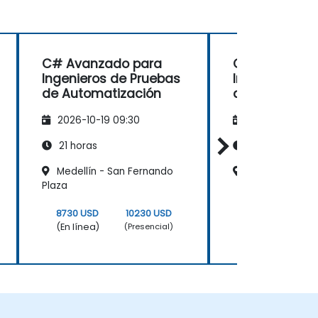
C# Avanzado para
C# Avanzado
Ingenieros de Pruebas
Ingenieros d
de Automatización
de Automatiz
2026-10-19 09:30
2026-11-02 09
21 horas
21 horas
Medellín - San Fernando
Barranquilla, B
Plaza
8730 USD
10230 USD
8730 USD
(En línea)
(En línea)
(Presencial)