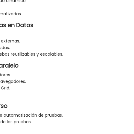
do dinámico.
matizadas.
as en Datos
.
 externas.
adas.
as reutilizables y escalables.
aralelo
dores.
navegadores.
Grid.
rso
e automatización de pruebas.
 de las pruebas.