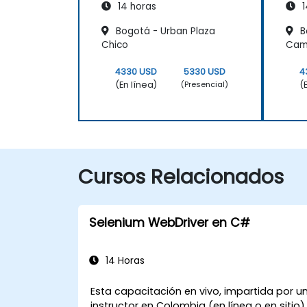
14 horas
1
Bogotá - Urban Plaza
B
Chico
Cam
4330 USD
5330 USD
4
(En línea)
(
(Presencial)
Cursos Relacionados
Selenium WebDriver en C#
14 Horas
Esta capacitación en vivo, impartida por u
instructor en Colombia (en línea o en sitio)