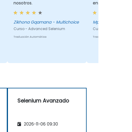
nosotros.
en el entrenamient
Zikhona Gqamana - Multichoice
Mpho - Multichoice
Curso - Advanced Selenium
Curso - Advanced Se
Traducción Automática
Traducción Automática
Selenium Avanzado
2026-11-06 09:30