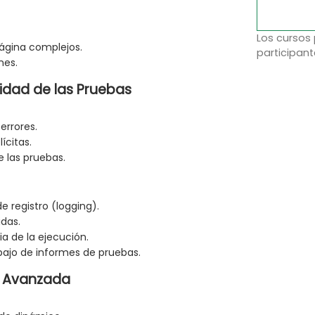
Los cursos
página complejos.
participant
nes.
lidad de las Pruebas
errores.
ícitas.
e las pruebas.
 registro (logging).
idas.
a de la ejecución.
bajo de informes de pruebas.
n Avanzada