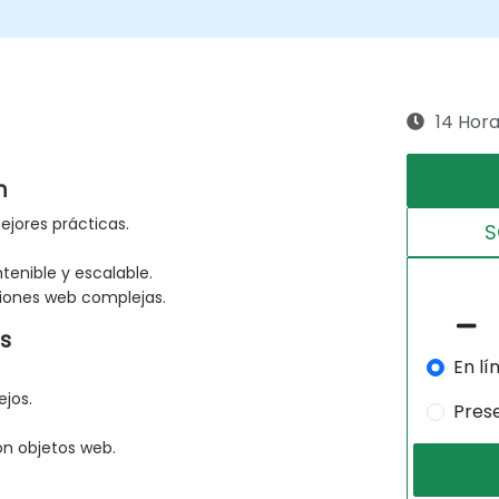
14 Hor
m
ejores prácticas.
S
enible y escalable.
iones web complejas.
s
En lí
jos.
Pres
on objetos web.