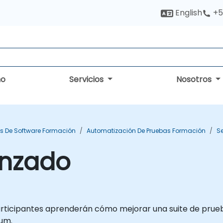
English
+5
no
Servicios
Nosotros
s De Software Formación
Automatización De Pruebas Formación
S
anzado
 participantes aprenderán cómo mejorar una suite de pru
um.