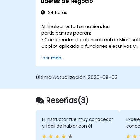
Líderes de Negocio
24 Horas
Al finalizar esta formación, los
participantes podrán:
• Comprender el potencial real de Microsof
Copilot aplicado a funciones ejecutivas y
de liderazgo.
Leer más...
• Diseñar y ejecutar casos de uso
concretos de IA alineados a los procesos
de Bioalimentar.
Última Actualización:
2026-08-03
• Utilizar Copilot de forma segura y
eficiente en Outlook, Teams, SharePoint y
análisis de información.
Reseñas(3)
• Aplicar buenas prácticas de prompts,
gobierno de la información y adopción
organizacional.
• Integrar Copilot como una herramienta
El instructor fue muy conocedor
Excele
habitual en la toma de decisiones y
y fácil de hablar con él.
conoci
gestión diaria.