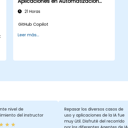
Aplicaciones en Automatización
Industrial
21 Horas
GitHub Copilot
Leer más...
t
nte nivel de
Repasar los diversos casos de
miento del instructor
uso y aplicaciones de la IA fue
muy útil. Disfruté del recorrido
por los diferentes Agentes de IA