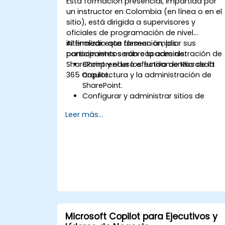
Esta formación presencial, impartida por
un instructor en Colombia (en línea o en el
sitio), está dirigida a supervisores y
oficiales de programación de nivel
intermedio que deseen ampliar sus
Al finalizar esta formación, los
conocimientos sobre la administración de
participantes serán capaces de:
SharePoint y el uso efectivo de Microsoft
Comprender los fundamentos de la
365 Copilot.
arquitectura y la administración de
SharePoint.
Configurar y administrar sitios de
SharePoint y los permisos de los
Leer más...
usuarios.
Implementar medidas de seguridad y
cumplimiento dentro de SharePoint.
Integrar y gestionar las funciones de
Microsoft 365 Copilot para potenciar
la productividad organizacional.
Aplicar las mejores prácticas en
gobernanza de datos y gestión de
contenido.
Microsoft Copilot para Ejecutivos y