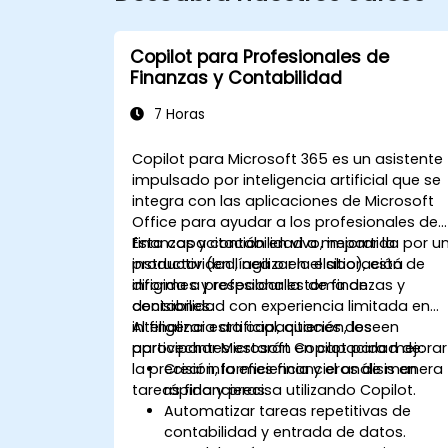
Copilot para Profesionales de
Finanzas y Contabilidad
7 Horas
Copilot para Microsoft 365 es un asistente
impulsado por inteligencia artificial que se
integra con las aplicaciones de Microsoft
Office para ayudar a los profesionales de
finanzas y contabilidad a mejorar la
Esta capacitación en vivo, impartida por u
productividad, agilizar la elaboración de
instructor (en línea o en el sitio), está
informes y respaldar la toma de
dirigida a profesionales de finanzas y
decisiones.
contabilidad con experiencia limitada en
inteligencia artificial, quienes deseen
Al finalizar esta capacitación, los
aprovechar Microsoft Copilot para mejorar
participantes estarán en capacidad de:
la precisión, la eficiencia y el análisis en
Crear informes financieros de manera
tareas financieras.
rápida y precisa utilizando Copilot.
Automatizar tareas repetitivas de
contabilidad y entrada de datos.