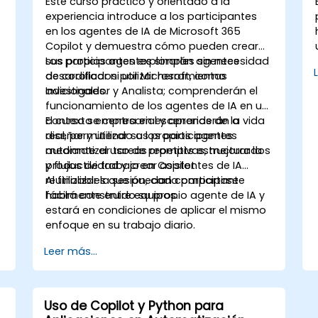
Este curso práctico y orientado a la
experiencia introduce a los participantes
en los agentes de IA de Microsoft 365
Copilot y demuestra cómo pueden crear
sus propios agentes simples sin necesidad
Los participantes explorarán agentes
de codificar ni utilizar herramientas
desarrollados por Microsoft, como
adicionales.
Investigador y Analista; comprenderán el
funcionamiento de los agentes de IA en un
contexto empresarial y aprenderán a
El curso se centra en escenarios de la vida
diseñar y utilizar sus propios agentes
real, permitiendo a los participantes
mediante el uso de prompts estructurados
automatizar tareas repetitivas, mejorar la
y flujos de trabajo en Copilot.
productividad y crear asistentes de IA
reutilizables que puedan compartirse
Al finalizar la sesión, cada participante
fácilmente entre equipos.
habrá construido su propio agente de IA y
estará en condiciones de aplicar el mismo
enfoque en su trabajo diario.
Leer más...
Uso de Copilot y Python para