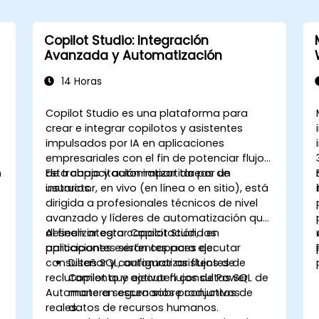
Copilot Studio: Integración
Avanzada y Automatización
14 Horas
Copilot Studio es una plataforma para
crear e integrar copilotos y asistentes
impulsados por IA en aplicaciones
empresariales con el fin de potenciar flujos
n
de trabajo y automatizar tareas de
Esta capacitación impartida por un
usuarios.
instructor, en vivo (en línea o en sitio), está
dirigida a profesionales técnicos de nivel
avanzado y líderes de automatización que
deseen integrar Copilot Studio en
Al finalizar esta capacitación, los
aplicaciones existentes para ejecutar
participantes serán capaces de:
consultas SQL, automatizar flujos de
Diseñar y configurar asistentes de
reclutamiento y activar flujos de Power
Copilot que ejecuten consultas SQL de
Automate en escenarios productivos
manera segura sobre conjuntos de
reales.
datos de recursos humanos.