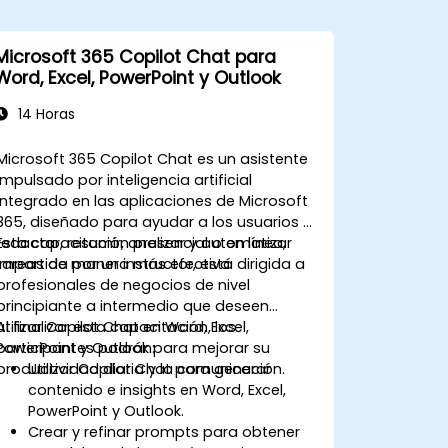
Microsoft 365 Copilot Chat para
Word, Excel, PowerPoint y Outlook
14 Horas
Microsoft 365 Copilot Chat es un asistente
impulsado por inteligencia artificial
integrado en las aplicaciones de Microsoft
365, diseñado para ayudar a los usuarios a
redactar, resumir, analizar y automatizar
Esta capacitación presencial o en línea,
tareas de manera más efectiva.
impartida por un instructor, está dirigida a
profesionales de negocios de nivel
principiante a intermedio que deseen
utilizar Copilot Chat en Word, Excel,
Al finalizar esta capacitación, los
PowerPoint y Outlook para mejorar su
participantes podrán:
productividad diaria y la comunicación.
Utilizar Copilot Chat para generar
contenido e insights en Word, Excel,
PowerPoint y Outlook.
Crear y refinar prompts para obtener