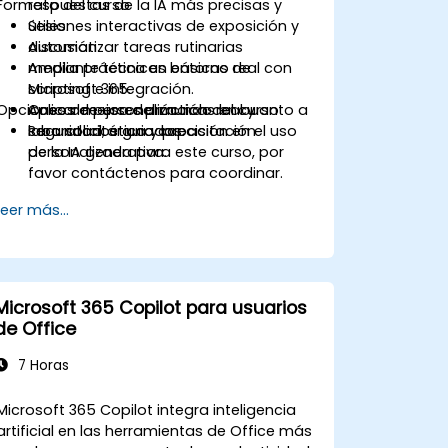
Formato del curso
respuestas de la IA más precisas y
útiles.
Sesiones interactivas de exposición y
Automatizar tareas rutinarias
discusión.
mediante técnicas básicas de
Amplia práctica en entorno real con
scripting e integración.
Microsoft 365.
Opciones de personalización del curso
Aplicar mejores prácticas en cuanto a
Casos de uso del mundo real y
seguridad, ética y precisión en el uso
laboratorios guiados.
Para solicitar una capacitación
de la IA generativa.
personalizada para este curso, por
favor contáctenos para coordinar.
Leer más...
Microsoft 365 Copilot para usuarios
de Office
7 Horas
Microsoft 365 Copilot integra inteligencia
artificial en las herramientas de Office más