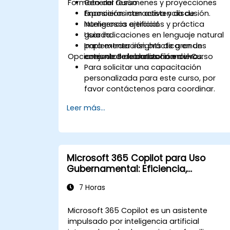
Formato del Curso
Generar resúmenes y proyecciones
financieras con asistencia de
Exposición interactiva y discusión.
inteligencia artificial.
Numerosos ejercicios y práctica
Usar indicaciones en lenguaje natural
guiada.
para extraer insights de grandes
Implementación práctica en un
Opciones de Personalización del Curso
conjuntos de datos financieros.
entorno de laboratorio en vivo.
Para solicitar una capacitación
personalizada para este curso, por
favor contáctenos para coordinar.
Leer más...
Microsoft 365 Copilot para Uso
Gubernamental: Eficiencia,
Comunicación y Conocimiento
7 Horas
Microsoft 365 Copilot es un asistente
impulsado por inteligencia artificial