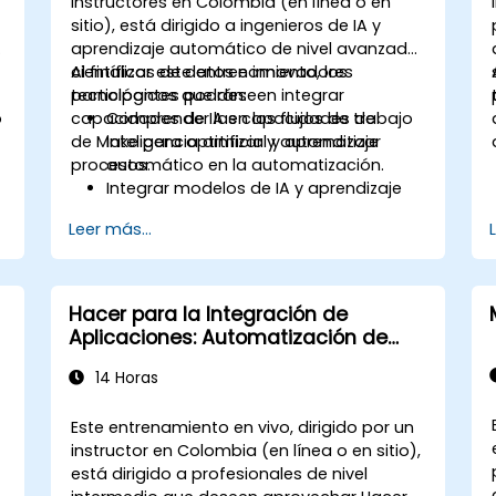
instructores en Colombia (en línea o en
sitio), está dirigido a ingenieros de IA y
y
aprendizaje automático de nivel avanzado,
científicos de datos e innovadores
Al finalizar este entrenamiento, los
tecnológicos que deseen integrar
participantes podrán:
o
capacidades de IA en los flujos de trabajo
Comprender las capacidades de
de Make para optimizar y automatizar
inteligencia artificial y aprendizaje
procesos.
automático en la automatización.
Integrar modelos de IA y aprendizaje
s
automático en los flujos de trabajo de
Leer más...
.
Make mediante el uso de APIs.
Implementar análisis de sentimientos,
modelado predictivo y toma de
decisiones basada en datos.
Hacer para la Integración de
Optimizar y escalar flujos de trabajo
Aplicaciones: Automatización de
de automatización impulsados por
Flujos de Trabajo Empresariales
inteligencia artificial.
14 Horas
Este entrenamiento en vivo, dirigido por un
)
instructor en Colombia (en línea o en sitio),
e
está dirigido a profesionales de nivel