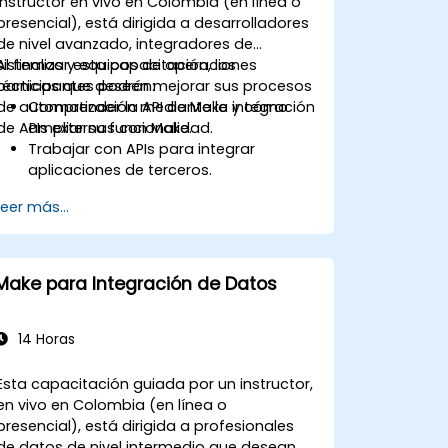
instructor en vivo en Colombia (en línea o
presencial), está dirigida a desarrolladores
de nivel avanzado, integradores de
sistemas y equipos de operaciones
Al finalizar esta capacitación, los
técnicas que deseen mejorar sus procesos
participantes podrán:
de automatización mediante la integración
Comprender la API de Make y cómo
de APIs externas con Make.
ampliar su funcionalidad.
Trabajar con APIs para integrar
aplicaciones de terceros.
Crear conectores personalizados para
Leer más...
aplicaciones no soportadas.
Utilizar técnicas avanzadas de
automatización con Make y APIs.
Make para Integración de Datos
14 Horas
Esta capacitación guiada por un instructor,
en vivo en Colombia (en línea o
presencial), está dirigida a profesionales
de datos de nivel intermedio que desean