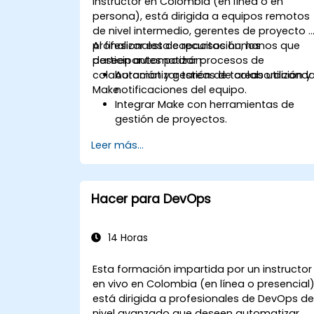
instructor en Colombia (en línea o en
persona), está dirigida a equipos remotos
de nivel intermedio, gerentes de proyecto 
profesionales de recursos humanos que
Al finalizar esta capacitación, los
deseen automatizar procesos de
participantes podrán:
colaboración y gestión de tareas utilizand
Automatizar tareas de colaboración y
Make.
notificaciones del equipo.
Integrar Make con herramientas de
gestión de proyectos.
Optimizar flujos de trabajo de recurso
Leer más...
humanos y procesos de incorporación
Mejorar el seguimiento y los informes
de tareas mediante automatización.
Hacer para DevOps
14 Horas
Esta formación impartida por un instructor
en vivo en Colombia (en línea o presencial
está dirigida a profesionales de DevOps d
nivel avanzado que deseen automatizar