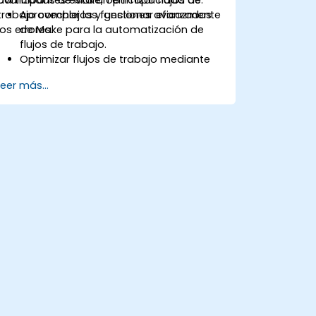
trabajo complejos y gestionar eficazmente
Aprovechar las funciones avanzadas
los errores.
de Make para la automatización de
flujos de trabajo.
Optimizar flujos de trabajo mediante
lógica condicional, iteradores y
Leer más...
manejo de errores.
Integrar múltiples aplicaciones para
lograr una automatización fluida.
Supervisar y solucionar problemas en
los flujos de trabajo para maximizar la
eficiencia.
Implementar las mejores prácticas
para escalar soluciones de
automatización de flujos de trabajo.