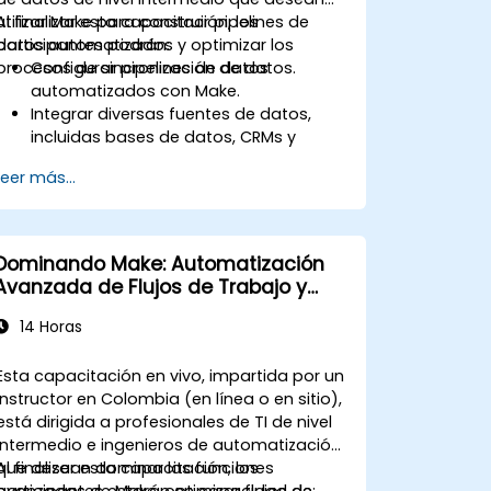
utilizar Make para construir pipelines de
Al finalizar esta capacitación, los
datos automatizados y optimizar los
participantes podrán:
procesos de sincronización de datos.
Configurar pipelines de datos
automatizados con Make.
Integrar diversas fuentes de datos,
incluidas bases de datos, CRMs y
aplicaciones en la nube.
Leer más...
Implementar la sincronización y
transformación de datos en tiempo
real.
Optimizar y solucionar problemas en
Dominando Make: Automatización
los flujos de automatización.
Avanzada de Flujos de Trabajo y
Optimización
14 Horas
Esta capacitación en vivo, impartida por un
instructor en Colombia (en línea o en sitio),
está dirigida a profesionales de TI de nivel
intermedio e ingenieros de automatización
que desean dominar las funciones
Al finalizar esta capacitación, los
avanzadas de Make, optimizar flujos de
participantes estarán en capacidad de: