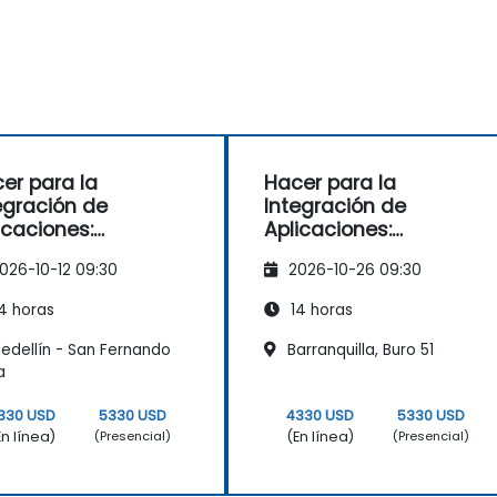
er para la
Hacer para la
egración de
Integración de
icaciones:
Aplicaciones:
omatización de
Automatización de
026-10-12 09:30
2026-10-26 09:30
jos de Trabajo
Flujos de Trabajo
resariales
Empresariales
4 horas
14 horas
edellín - San Fernando
Barranquilla, Buro 51
a
330 USD
5330 USD
4330 USD
5330 USD
En línea)
(En línea)
(Presencial)
(Presencial)