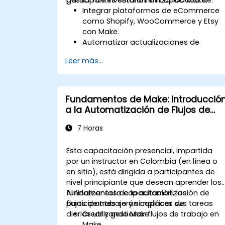
Integrar plataformas de eCommerce
como Shopify, WooCommerce y Etsy
con Make.
Automatizar actualizaciones de
inventario y el seguimiento de pedidos
Leer más...
en múltiples plataformas.
Configurar flujos de trabajo
automatizados para la comunicación
y el soporte al cliente.
Fundamentos de Make: Introducció
Optimizar las ventas y la gestión de
a la Automatización de Flujos de
inventarios mediante estrategias
Trabajo
avanzadas de automatización.
7 Horas
Esta capacitación presencial, impartida
por un instructor en Colombia (en línea o
en sitio), está dirigida a participantes de
nivel principiante que desean aprender los
fundamentos de la automatización de
Al finalizar esta capacitación, los
flujos de trabajo y simplificar sus tareas
participantes serán capaces de:
diarias utilizando Make.
Crear y gestionar flujos de trabajo en
Make.