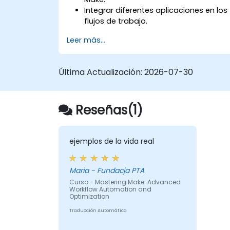
Integrar diferentes aplicaciones en los
flujos de trabajo.
Automatizar tareas simples como la
Leer más...
sincronización de datos, notificacione
y gestión de archivos.
Comprender cómo utilizar plantillas
Última Actualización:
2026-07-30
predefinidas y crear flujos de trabajo
personalizados.
Aprender a solucionar problemas y
Reseñas(1)
depurar flujos de trabajo.
ejemplos de la vida real
Maria - Fundacja PTA
Curso - Mastering Make: Advanced
Workflow Automation and
Optimization
Traducción Automática