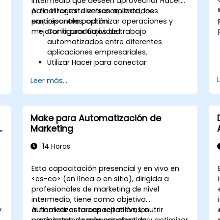
intermedio que deseen aprovechar Hacer
para integrar diversas aplicaciones
Al finalizar este entrenamiento, los
empresariales, optimizar operaciones y
participantes podrán:
D
mejorar la productividad.
Configurar flujos de trabajo
automatizados entre diferentes
aplicaciones empresariales.
Utilizar Hacer para conectar
herramientas SaaS como Google
Leer más...
Workspace, Slack, Trello y Stripe.
Diseñar e implementar flujos de
trabajo de múltiples pasos sin
necesidad de programación.
Make para Automatización de
Optimizar y solucionar problemas en
n
Marketing
flujos de trabajo automatizados.
14 Horas
Esta capacitación presencial y en vivo en
<es-co> (en línea o en sitio), dirigida a
profesionales de marketing de nivel
intermedio, tiene como objetivo
y
automatizar tareas repetitivas, nutrir
Al finalizar esta capacitación, los
prospectos de manera efectiva y optimizar
participantes serán capaces de: