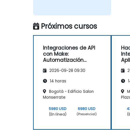
Próximos cursos
Integraciones de API
Hac
con Make:
Int
Automatización
Apl
Avanzada
Aut
2026-09-28 09:30
2
Flu
Emp
14 horas
1
Bogotá - Edificio Salon
M
Monserrate
Plaz
5980 USD
6980 USD
4
(En línea)
(
(Presencial)