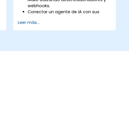
webhooks.
Conectar un agente de IA con sus
datos dentro de un flujo.
Leer más...
s
Automatizar un proceso real de
principio a fin, incluyendo manejo de
errores y monitoreo.