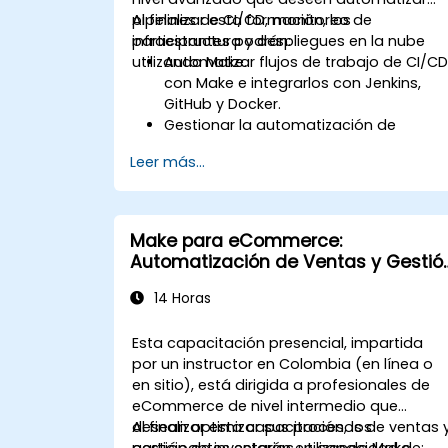
pipelines de CI/CD, monitoreo de
Al finalizar esta formación, los
infraestructura y despliegues en la nube
participantes podrán:
utilizando Make.
Automatizar flujos de trabajo de CI/C
con Make e integrarlos con Jenkins,
GitHub y Docker.
Gestionar la automatización de
infraestructura para el
Leer más...
aprovisionamiento y monitoreo de
recursos en la nube.
Implementar flujos de trabajo
eficientes de automatización para
Make para eCommerce:
estrategias de despliegue de código,
Automatización de Ventas y Gestió
pruebas y reversión.
de Inventarios
Optimizar la orquestación de
14 Horas
infraestructura mediante las
integraciones avanzadas de Make.
Esta capacitación presencial, impartida
por un instructor en Colombia (en línea o
en sitio), está dirigida a profesionales de
eCommerce de nivel intermedio que
desean optimizar sus procesos de ventas 
Al finalizar esta capacitación, los
gestión de inventarios utilizando Make.
participantes estarán en capacidad de: