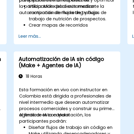
la participación del cliente mediante la
Utilizar Make para automatizar
automatización de flujos de trabajo.
campañas de marketing y flujos de
trabajo de nutrición de prospectos.
Crear mapas de recorridos
personalizados para los clientes a
Leer más...
través de plataformas integradas.
Sincronizar datos entre herramientas
de marketing como Mailchimp,
HubSpot y plataformas de redes
n
Automatización de IA sin código
sociales.
(Make + Agentes de IA)
Monitorear y analizar flujos de trabajo
automatizados para optimizar el
18 Horas
rendimiento de las campañas.
Adoptar las mejores prácticas para
Esta formación en vivo con instructor en
estrategias de automatización de
Colombia está dirigida a profesionales de
marketing escalables.
nivel intermedio que desean automatizar
procesos comerciales y construir su primer
agente de IA con Make.
Al finalizar esta capacitación, los
participantes podrán:
Diseñar flujos de trabajo sin código en
Make utilizando desencadenadores y