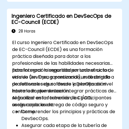
Implementar prácticas de codificación
segura para mitigar riesgos de seguridad.
Ingeniero Certificado en DevSecOps de
Utilizar herramientas de pruebas de
EC-Council (ECDE)
seguridad para identificar y corregir
vulnerabilidades.
28 Horas
El curso Ingeniero Certificado en DevSecOps
de EC-Council (ECDE) es una formación
práctica diseñada para dotar a los
profesionales de las habilidades necesarias
para integrar la seguridad en todo el ciclo de
Esta formación impartida por un instructor,
vida de DevOps, garantizando un desarrollo
en vivo (en línea o presencial), está dirigida a
de software seguro desde la planificación
profesionales de software y DevOps de nivel
hasta la implementación.
intermedio que deseen integrar prácticas de
seguridad en las tuberías de CI/CD,
Al finalizar esta formación, los participantes
asegurando la entrega de código seguro y
serán capaces de:
conforme.
Comprender los principios y prácticas de
DevSecOps.
Asegurar cada etapa de la tubería de