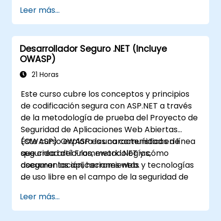
(OWASP). El Proyecto de Seguridad de
Leer más...
Aplicaciones Web Abiertas es una comunidad
en línea que crea artículos, metodologías,
documentación, herramientas y tecnologías
Desarrollador Seguro .NET (Incluye
de acceso gratuito en el campo de la
OWASP)
seguridad de aplicaciones web.
21 Horas
Este curso cubre los conceptos y principios
de codificación segura con ASP.NET a través
de la metodología de prueba del Proyecto de
Seguridad de Aplicaciones Web Abiertas
(OWASP). OWASP es una comunidad en línea
Este curso explora las características de
que crea artículos, metodologías,
seguridad del Framework .NET y cómo
documentación, herramientas y tecnologías
asegurar las aplicaciones web.
de uso libre en el campo de la seguridad de
aplicaciones web.
Leer más...