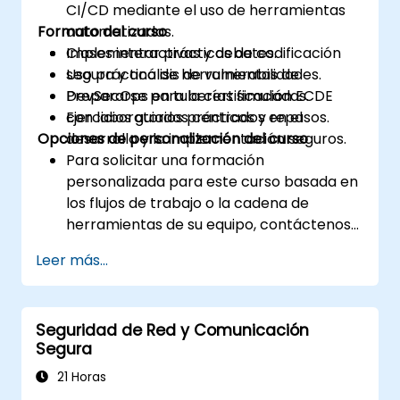
CI/CD mediante el uso de herramientas
Formato del curso
automatizadas.
Implementar prácticas de codificación
Clases interactivas y debates.
segura y análisis de vulnerabilidades.
Uso práctico de herramientas de
Prepararse para la certificación ECDE
DevSecOps en tuberías simuladas.
con laboratorios prácticos y repasos.
Ejercicios guiados centrados en el
Opciones de personalización del curso
desarrollo y la implementación seguros.
Para solicitar una formación
personalizada para este curso basada en
los flujos de trabajo o la cadena de
herramientas de su equipo, contáctenos
para coordinarlo.
Leer más...
Seguridad de Red y Comunicación
Segura
21 Horas