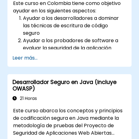
Este curso en Colombia tiene como objetivo
ayudar en los siguientes aspectos:
Ayudar a los desarrolladores a dominar
las técnicas de escritura de código
seguro
Ayudar a los probadores de software a
evaluar la seguridad de la aplicación
antes de su publicación en el entorno de
Leer más...
producción
Ayudar a los arquitectos de software a
comprender los riesgos que rodean a las
Desarrollador Seguro en Java (incluye
aplicaciones
OWASP)
Ayudar a los líderes de equipo a
21 Horas
establecer las bases de seguridad para
los desarrolladores
Este curso abarca los conceptos y principios
Ayudar a los administradores web a
de codificación segura en Java mediante la
configurar los servidores y evitar errores
metodología de pruebas del Proyecto de
de configuración
Seguridad de Aplicaciones Web Abiertas