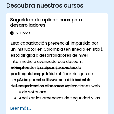
Descubra nuestros cursos
Seguridad de aplicaciones para
desarrolladores
21 Horas
Esta capacitación presencial, impartida por
un instructor en Colombia (en línea o en sitio),
está dirigida a desarrolladores de nivel
intermedio a avanzado que deseen
comprender y aplicar prácticas de
Al finalizar esta capacitación, los
codificación segura, identificar riesgos de
participantes podrán:
seguridad en el software e implementar
Comprender las vulnerabilidades de
defensas contra ciberamenazas.
seguridad comunes en aplicaciones web
y de software.
Analizar las amenazas de seguridad y las
técnicas de explotación utilizadas por los
Leer más...
atacantes.