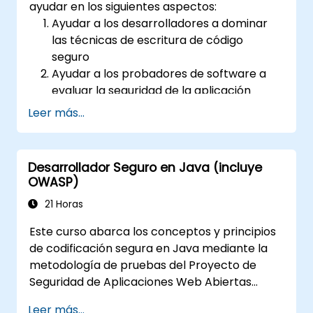
ayudar en los siguientes aspectos:
Ayudar a los desarrolladores a dominar
las técnicas de escritura de código
seguro
Ayudar a los probadores de software a
evaluar la seguridad de la aplicación
antes de su publicación en el entorno de
Leer más...
producción
Ayudar a los arquitectos de software a
comprender los riesgos que rodean a las
Desarrollador Seguro en Java (incluye
aplicaciones
OWASP)
Ayudar a los líderes de equipo a
21 Horas
establecer las bases de seguridad para
los desarrolladores
Este curso abarca los conceptos y principios
Ayudar a los administradores web a
de codificación segura en Java mediante la
configurar los servidores y evitar errores
metodología de pruebas del Proyecto de
de configuración
Seguridad de Aplicaciones Web Abiertas
(OWASP). El Proyecto de Seguridad de
Leer más...