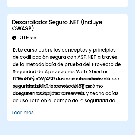
Aplicaciones Web Abiertas es una comunidad
en línea que crea artículos, metodologías,
documentación, herramientas y tecnologías
Desarrollador Seguro .NET (Incluye
de acceso gratuito en el campo de la
OWASP)
seguridad de aplicaciones web.
21 Horas
Este curso cubre los conceptos y principios
de codificación segura con ASP.NET a través
de la metodología de prueba del Proyecto de
Seguridad de Aplicaciones Web Abiertas
(OWASP). OWASP es una comunidad en línea
Este curso explora las características de
que crea artículos, metodologías,
seguridad del Framework .NET y cómo
documentación, herramientas y tecnologías
asegurar las aplicaciones web.
de uso libre en el campo de la seguridad de
aplicaciones web.
Leer más...