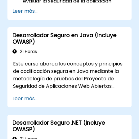
evaluar la seguridad de la aplicación
antes de su publicación en el entorno de
Leer más...
producción
Ayudar a los arquitectos de software a
comprender los riesgos que rodean a las
Desarrollador Seguro en Java (incluye
aplicaciones
OWASP)
Ayudar a los líderes de equipo a
21 Horas
establecer las bases de seguridad para
los desarrolladores
Este curso abarca los conceptos y principios
Ayudar a los administradores web a
de codificación segura en Java mediante la
configurar los servidores y evitar errores
metodología de pruebas del Proyecto de
de configuración
Seguridad de Aplicaciones Web Abiertas
(OWASP). El Proyecto de Seguridad de
Leer más...
Aplicaciones Web Abiertas es una comunidad
en línea que crea artículos, metodologías,
documentación, herramientas y tecnologías
Desarrollador Seguro .NET (Incluye
de acceso gratuito en el campo de la
OWASP)
seguridad de aplicaciones web.