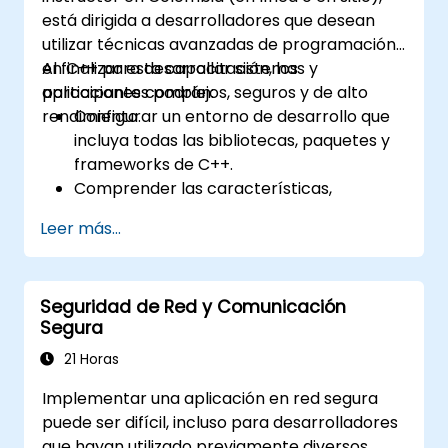
está dirigida a desarrolladores que desean
utilizar técnicas avanzadas de programación
en C++ para desarrollar sistemas y
Al finalizar esta capacitación, los
aplicaciones complejos, seguros y de alto
participantes podrán:
rendimiento.
Configurar un entorno de desarrollo que
incluya todas las bibliotecas, paquetes y
frameworks de C++.
Comprender las características,
componentes y elementos básicos de
Leer más...
C++.
Crear aplicaciones complejas en C++
utilizando técnicas de programación
Seguridad de Red y Comunicación
avanzadas.
Segura
Aprender a escribir código legible, rápido
y seguro en C++.
21 Horas
Conocer las vulnerabilidades de
Implementar una aplicación en red segura
seguridad comunes en el lenguaje C++ y
puede ser difícil, incluso para desarrolladores
cómo mitigarlas.
que hayan utilizado previamente diversos