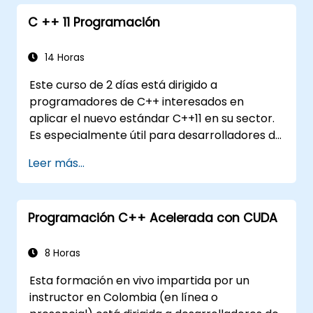
Depurar un programa en C++ en un
C ++ 11 Programación
dispositivo objetivo.
14 Horas
Este curso de 2 días está dirigido a
programadores de C++ interesados en
aplicar el nuevo estándar C++11 en su sector.
Es especialmente útil para desarrolladores de
aplicaciones financieras, ya que cubre todas
Leer más...
las nuevas características con ejemplos de
código que se ejecutarán en el laboratorio.
Programación C++ Acelerada con CUDA
8 Horas
Esta formación en vivo impartida por un
instructor en Colombia (en línea o