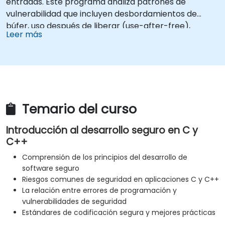
entradas. Este programa analiza patrones de
vulnerabilidad que incluyen desbordamientos de
búfer, uso después de liberar (use-after-free),
Leer más
desbordamientos enteros y confusión de tipos. Los
participantes aplicarán directrices de codificación
segura, herramientas de análisis estático y técnicas
de programación defensiva para eliminar debilidades,
imponer la sanitización de entradas y entregar
software endurecido resistente a ciberataques.
Temario del curso
Introducción al desarrollo seguro en C y
C++
Comprensión de los principios del desarrollo de
software seguro
Riesgos comunes de seguridad en aplicaciones C y C++
La relación entre errores de programación y
vulnerabilidades de seguridad
Estándares de codificación segura y mejores prácticas