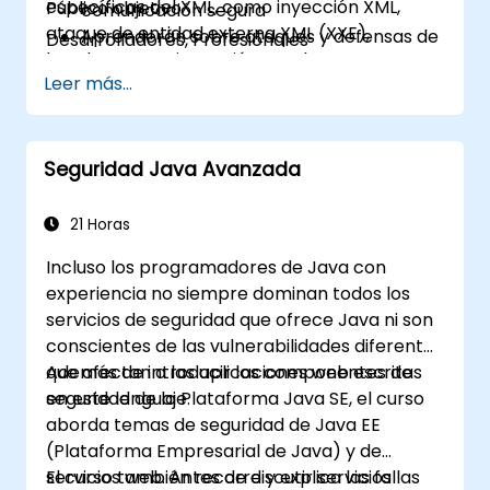
específicas del XML, como inyección XML,
Público objetivo
comunicación segura
ataque de entidad externa XML (XXE),
Aprenderán sobre ataques y defensas de
Desarrolladores, Profesionales
bombas XML e inyección XPath.
red en diferentes capas del modelo OSI
Leer más...
Tendrán una comprensión práctica de la
criptografía
Comprenderán los protocolos de
seguridad esenciales
Seguridad Java Avanzada
Comprenderán algunos ataques
recientes contra sistemas criptográficos
21 Horas
Obtendrán información sobre algunas
Incluso los programadores de Java con
vulnerabilidades relacionadas recientes
experiencia no siempre dominan todos los
Comprenderán los conceptos de
servicios de seguridad que ofrece Java ni son
seguridad de los servicios web
conscientes de las vulnerabilidades diferentes
Obtendrán fuentes y lecturas adicionales
que afectan a las aplicaciones web escritas
Además de introducir los componentes de
sobre prácticas de programación segura
en este lenguaje.
seguridad de la Plataforma Java SE, el curso
aborda temas de seguridad de Java EE
(Plataforma Empresarial de Java) y de
servicios web. Antes de discutir servicios
El curso también recorre y explica las fallas