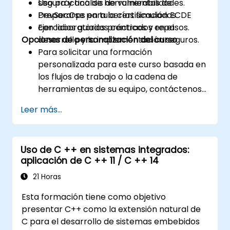
segura y análisis de vulnerabilidades.
Uso práctico de herramientas de
Prepararse para la certificación ECDE
DevSecOps en tuberías simuladas.
con laboratorios prácticos y repasos.
Ejercicios guiados centrados en el
Opciones de personalización del curso
desarrollo y la implementación seguros.
Para solicitar una formación
personalizada para este curso basada en
los flujos de trabajo o la cadena de
herramientas de su equipo, contáctenos
para coordinarlo.
Leer más...
Uso de C ++ en sistemas integrados:
aplicación de C ++ 11 / C ++ 14
21 Horas
Esta formación tiene como objetivo
presentar C++ como la extensión natural de
C para el desarrollo de sistemas embebidos