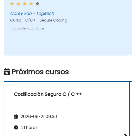
pedagógica
rey Fan - Logitech
Armando Pinto
C/C++ Secure Coding
Curso - C/C++
Automática
Traducción Automá
Próximos cursos
Codificación Segura C / C ++
2026-09-21 09:30
21 horas