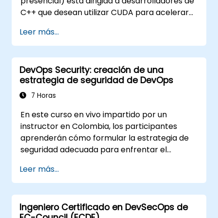
presencial) está dirigida a desarrolladores de
C++ que desean utilizar CUDA para acelerar
aplicaciones, escribir kernels de GPU de alto
Leer más...
rendimiento y aprovechar bibliotecas de
algoritmos paralelos para cargas de trabajo
de computación científica, procesamiento de
DevOps Security: creación de una
datos y aprendizaje automático.
estrategia de seguridad de DevOps
7 Horas
En este curso en vivo impartido por un
instructor en Colombia, los participantes
aprenderán cómo formular la estrategia de
seguridad adecuada para enfrentar el
desafío de la seguridad en DevOps.
Leer más...
Ingeniero Certificado en DevSecOps de
EC-Council (ECDE)