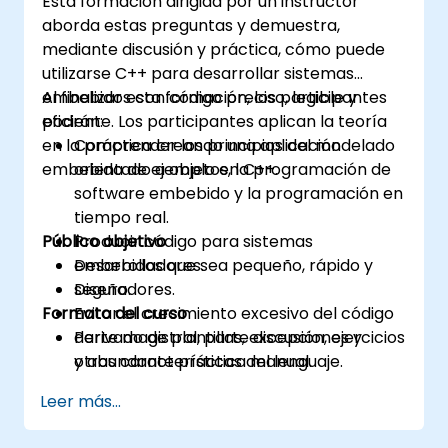
Esta formación dirigida por un instructor
aborda estas preguntas y demuestra,
mediante discusión y práctica, cómo puede
utilizarse C++ para desarrollar sistemas
embebidos con código preciso, legible y
Al finalizar esta formación, los participantes
eficiente. Los participantes aplican la teoría
podrán:
en la práctica creando una aplicación
Comprender los principios del modelado
embebida de ejemplo en C++.
orientado a objetos, la programación de
software embebido y la programación en
tiempo real.
Público objetivo
Producir código para sistemas
embebidos que sea pequeño, rápido y
Desarrolladores.
seguro.
Diseñadores.
Formato del curso
Evitar el crecimiento excesivo del código
derivado de plantillas, excepciones y
Parte magistral, parte discusión, ejercicios
otras características del lenguaje.
y abundante práctica manual.
Entender los problemas relacionados con
Leer más...
el uso de C++ en sistemas críticos para la
seguridad y en tiempo real.