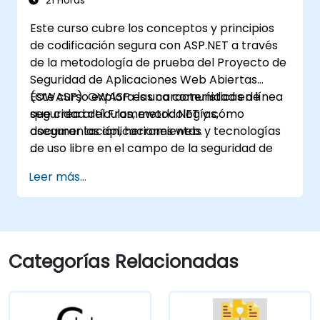
21 Horas
Este curso cubre los conceptos y principios
de codificación segura con ASP.NET a través
de la metodología de prueba del Proyecto de
Seguridad de Aplicaciones Web Abiertas
(OWASP). OWASP es una comunidad en línea
Este curso explora las características de
que crea artículos, metodologías,
seguridad del Framework .NET y cómo
documentación, herramientas y tecnologías
asegurar las aplicaciones web.
de uso libre en el campo de la seguridad de
aplicaciones web.
Leer más...
Categorías Relacionadas