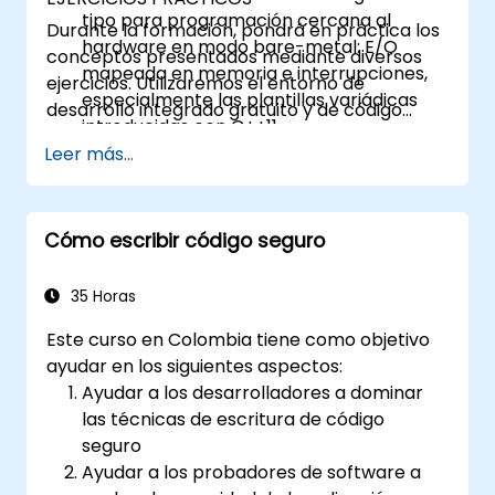
tipo para programación cercana al
Durante la formación, pondrá en práctica los
hardware en modo bare-metal: E/O
conceptos presentados mediante diversos
mapeada en memoria e interrupciones,
ejercicios. Utilizaremos el entorno de
especialmente las plantillas variádicas
desarrollo integrado gratuito y de código
introducidas con C++11
abierto de Eclipse.
Presentar patrones de diseño útiles
Leer más...
especialmente aplicables en contextos
embebidos
Incluir algunos ejercicios para poner en
Cómo escribir código seguro
práctica ciertos conceptos
35 Horas
Este curso en Colombia tiene como objetivo
ayudar en los siguientes aspectos:
Ayudar a los desarrolladores a dominar
las técnicas de escritura de código
seguro
Ayudar a los probadores de software a