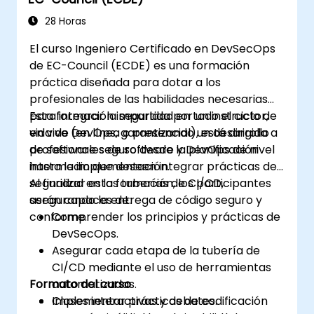
28 Horas
El curso Ingeniero Certificado en DevSecOps
de EC-Council (ECDE) es una formación
práctica diseñada para dotar a los
profesionales de las habilidades necesarias
para integrar la seguridad en todo el ciclo de
Esta formación impartida por un instructor,
vida de DevOps, garantizando un desarrollo
en vivo (en línea o presencial), está dirigida a
de software seguro desde la planificación
profesionales de software y DevOps de nivel
hasta la implementación.
intermedio que deseen integrar prácticas de
seguridad en las tuberías de CI/CD,
Al finalizar esta formación, los participantes
asegurando la entrega de código seguro y
serán capaces de:
conforme.
Comprender los principios y prácticas de
DevSecOps.
Asegurar cada etapa de la tubería de
CI/CD mediante el uso de herramientas
Formato del curso
automatizadas.
Implementar prácticas de codificación
Clases interactivas y debates.