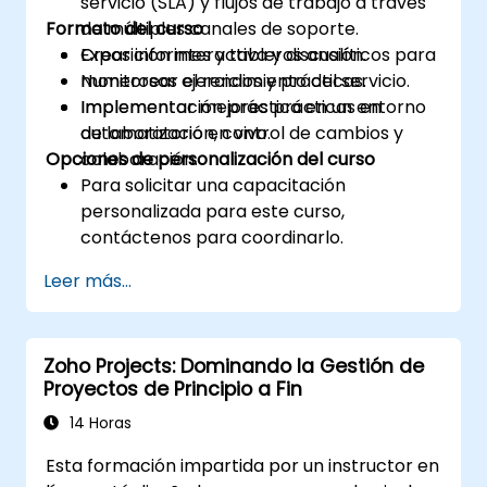
servicio (SLA) y flujos de trabajo a través
Formato del curso
de múltiples canales de soporte.
Crear informes y tableros analíticos para
Exposición interactiva y discusión.
monitorear el rendimiento del servicio.
Numerosos ejercicios y prácticas.
Implementar mejores prácticas en
Implementación práctica en un entorno
automatización, control de cambios y
de laboratorio en vivo.
Opciones de personalización del curso
colaboración.
Para solicitar una capacitación
personalizada para este curso,
contáctenos para coordinarlo.
Leer más...
Zoho Projects: Dominando la Gestión de
Proyectos de Principio a Fin
14 Horas
Esta formación impartida por un instructor en