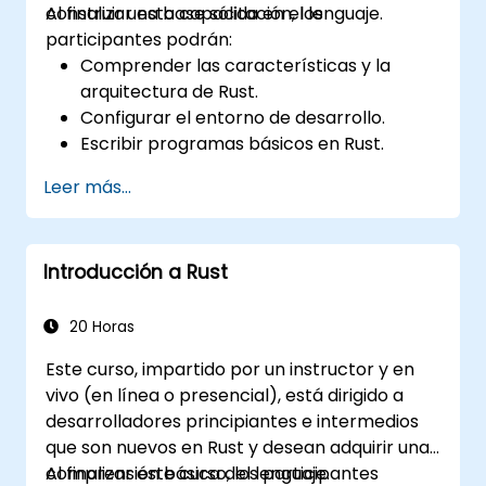
construir una base sólida en el lenguaje.
Al finalizar esta capacitación, los
participantes podrán:
Comprender las características y la
arquitectura de Rust.
Configurar el entorno de desarrollo.
Escribir programas básicos en Rust.
Integrar Rust con bases de código
Leer más...
existentes.
Solucionar problemas comunes.
Introducción a Rust
20 Horas
Este curso, impartido por un instructor y en
vivo (en línea o presencial), está dirigido a
desarrolladores principiantes e intermedios
que son nuevos en Rust y desean adquirir una
comprensión básica del lenguaje.
Al finalizar este curso, los participantes