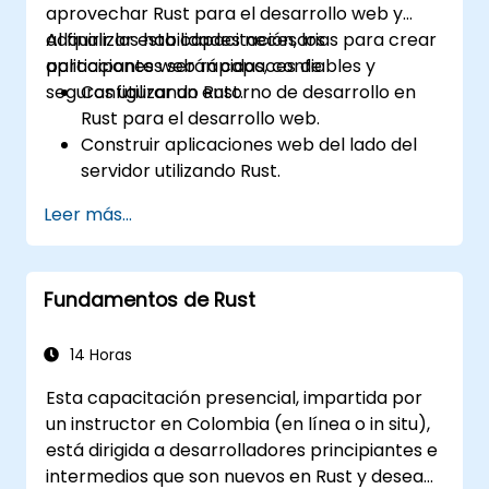
aprovechar Rust para el desarrollo web y
adquirir las habilidades necesarias para crear
Al finalizar esta capacitación, los
aplicaciones web rápidas, confiables y
participantes serán capaces de:
seguras utilizando Rust.
Configurar un entorno de desarrollo en
Rust para el desarrollo web.
Construir aplicaciones web del lado del
servidor utilizando Rust.
Implementar APIs RESTful y manejar
Leer más...
solicitudes y respuestas HTTP.
Trabajar con bases de datos y gestionar
la persistencia de datos en Rust.
Fundamentos de Rust
Desarrollar componentes del frontend e
interactuar con ellos usando Rust.
Optimizar el rendimiento y garantizar la
14 Horas
seguridad en aplicaciones web
Esta capacitación presencial, impartida por
construidas con Rust.
un instructor en Colombia (en línea o in situ),
está dirigida a desarrolladores principiantes e
intermedios que son nuevos en Rust y desean