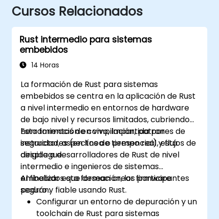
Cursos Relacionados
Rust intermedio para sistemas
embebidos
14 Horas
La formación de Rust para sistemas
embebidos se centra en la aplicación de Rust
a nivel intermedio en entornos de hardware
de bajo nivel y recursos limitados, cubriendo
herramientas de compilación, patrones de
Esta formación en vivo, impartida por
seguridad, aspectos de tiempo real y flujos de
instructores (en línea o presencial), está
despliegue.
dirigida a desarrolladores de Rust de nivel
intermedio e ingenieros de sistemas
embebidos que desean crear firmware
Al finalizar esta formación, los participantes
seguro y fiable usando Rust.
podrán:
Configurar un entorno de depuración y un
toolchain de Rust para sistemas