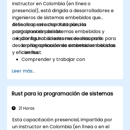
instructor en Colombia (en línea o
desafíos complejos en programas de
presencial), está dirigida a desarrolladores e
Rust.
ingenieros de sistemas embebidos que
desean aprovechar Rust para la
Al finalizar esta capacitación, los
programación de sistemas embebidos y
participantes podrán:
adquirir las habilidades necesarias para
Configurar un entorno de desarrollo para
desarrollar aplicaciones embebidas robustas
la programación de sistemas embebidos
y eficientes.
con Rust.
Comprender y trabajar con
microcontroladores y sus periféricos
Leer más...
utilizando Rust.
Escribir código eficiente y confiable para
sistemas embebidos con recursos
Rust para la programación de sistemas
limitados.
Manejar la concurrencia y los requisitos
de tiempo real en aplicaciones
21 Horas
embebidas.
Esta capacitación presencial, impartida por
Interconectar con hardware y utilizar
un instructor en Colombia (en línea o en el
abstracciones de bajo nivel en Rust.