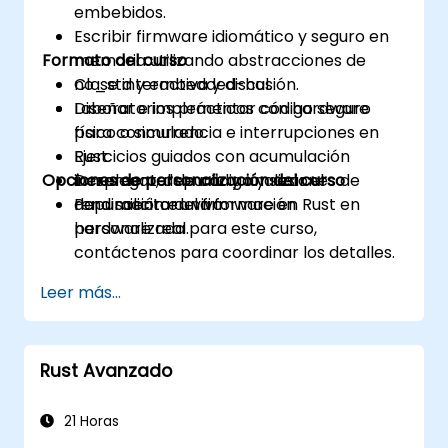
embebidos.
Escribir firmware idiomático y seguro en
Formato del curso
memoria utilizando abstracciones de
no_std y embedded-hal.
Clase interactiva y discusión.
Diseñar e implementar código seguro
Laboratorios prácticos con hardware
para concurrencia e interrupciones en
físico o simulado.
Rust.
Ejercicios guiados con acumulación
Opciones de personalización del curso
Desplegar, depurar y analizar el
incremental de código y sesiones de
rendimiento del firmware en Rust en
depuración en vivo.
Para solicitar una formación
hardware real.
personalizada para este curso,
contáctenos para coordinar los detalles.
Leer más...
Rust Avanzado
21 Horas