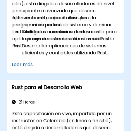
sitio), está dirigida a desarrolladores de nivel
Aplicar técnicas de gestión de energía y
principiante a avanzado que deseen
optimización de bajo consumo en
aprovechar el poder de Rust para la
Al finalizar esta capacitación, los
sistemas embebidos.
programación a nivel de sistema y dominar
participantes podrán:
las habilidades necesarias para crear
Configurar un entorno de desarrollo para
aplicaciones de sistemas robustas utilizando
la programación de sistemas con Rust.
Rust.
Desarrollar aplicaciones de sistemas
eficientes y confiables utilizando Rust.
Comprender y aplicar el modelo de
Leer más...
gestión de memoria de Rust en un
contexto de sistemas.
Interfazar con código de bajo nivel, como
Rust para el Desarrollo Web
C y C++, utilizando Rust para tareas a
nivel de sistema.
Depurar y solucionar problemas de
21 Horas
programas en Rust de manera efectiva
Esta capacitación en vivo, impartida por un
en escenarios de programación de
instructor en Colombia (en línea o en sitio),
sistemas.
está dirigida a desarrolladores que deseen