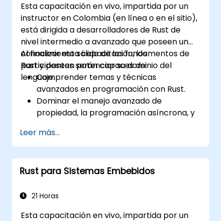
Esta capacitación en vivo, impartida por un
instructor en Colombia (en línea o en el sitio),
está dirigida a desarrolladores de Rust de
nivel intermedio a avanzado que poseen un
conocimiento sólido de los fundamentos de
Al finalizar esta capacitación, los
Rust y desean potenciar su dominio del
participantes serán capaces de:
lenguaje.
Comprender temas y técnicas
avanzados en programación con Rust.
Dominar el manejo avanzado de
propiedad, la programación asíncrona, y
las traits y genéricos.
Leer más...
Adquirir competencia en el manejo
avanzado de errores, macros y
optimización del rendimiento.
Rust para Sistemas Embebidos
Interactuar con otros lenguajes,
aprovechar Rust inseguro e implementar
concurrencia avanzada.
21 Horas
Aplicar técnicas avanzadas de resolución
Esta capacitación en vivo, impartida por un
de problemas para depurar y solucionar