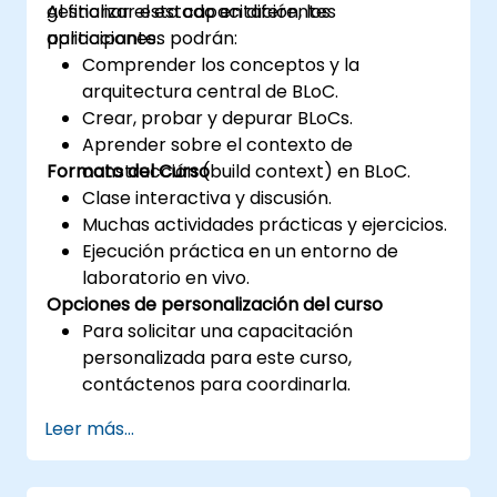
gestionar el estado en diferentes
Al finalizar esta capacitación, los
aplicaciones.
participantes podrán:
Comprender los conceptos y la
arquitectura central de BLoC.
Crear, probar y depurar BLoCs.
Aprender sobre el contexto de
Formato del Curso
construcción (build context) en BLoC.
Clase interactiva y discusión.
Muchas actividades prácticas y ejercicios.
Ejecución práctica en un entorno de
laboratorio en vivo.
Opciones de personalización del curso
Para solicitar una capacitación
personalizada para este curso,
contáctenos para coordinarla.
Leer más...