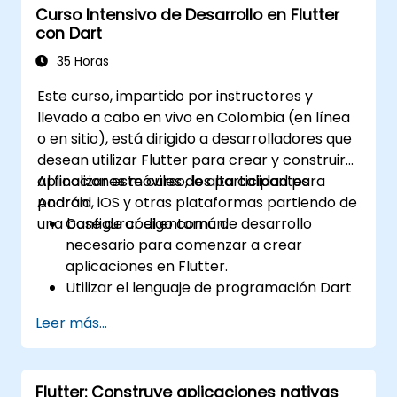
Curso Intensivo de Desarrollo en Flutter
con Dart
35 Horas
Este curso, impartido por instructores y
llevado a cabo en vivo en Colombia (en línea
o en sitio), está dirigido a desarrolladores que
desean utilizar Flutter para crear y construir
aplicaciones móviles de alta calidad para
Al finalizar este curso, los participantes
Android, iOS y otras plataformas partiendo de
podrán:
una base de código común.
Configurar el entorno de desarrollo
necesario para comenzar a crear
aplicaciones en Flutter.
Utilizar el lenguaje de programación Dart
para desarrollar el código de las
Leer más...
aplicaciones.
Emplear widgets de Flutter para diseñar y
crear interfaces de usuario visualmente
Flutter: Construye aplicaciones nativas
atractivas y fáciles de usar.