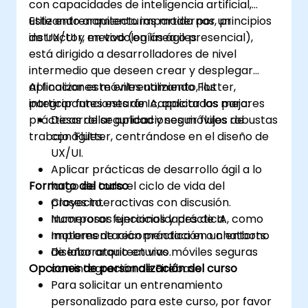
con capacidades de inteligencia artificial,
utilizando arquitecturas modernas, principios
Este entrenamiento impartido por un
de UX/UI y metodologías ágiles.
instructor, en vivo (en línea o presencial),
está dirigido a desarrolladores de nivel
intermedio que deseen crear y desplegar
aplicaciones móviles utilizando Flutter,
Al finalizar este entrenamiento, los
integrar funciones de IA, aplicar las mejores
participantes estarán capacitados para:
prácticas de seguridad y seguir flujos de
Desarrollar aplicaciones móviles robustas
trabajo ágiles.
con Flutter, centrándose en el diseño de
UX/UI.
Aplicar prácticas de desarrollo ágil a lo
Formato del curso
largo de todo el ciclo de vida del
proyecto.
Clases interactivas con discusión.
Incorporar funcionalidades de IA, como
Numerosos ejercicios y práctica.
motores de recomendación o chatbots.
Implementación práctica en un entorno
Diseñar arquitecturas móviles seguras
de laboratorio en vivo.
Opciones de personalización del curso
con integración de Firebase.
Para solicitar un entrenamiento
personalizado para este curso, por favor