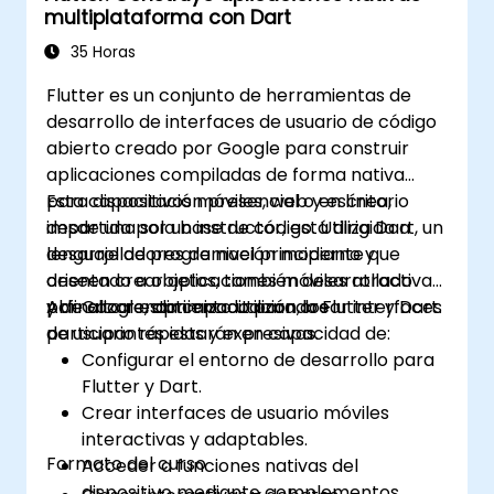
multiplataforma con Dart
Implementar y probar aplicaciones en
diversas plataformas (móvil, escritorio,
35 Horas
web, etc.).
Flutter es un conjunto de herramientas de
desarrollo de interfaces de usuario de código
abierto creado por Google para construir
aplicaciones compiladas de forma nativa
para dispositivos móviles, web y escritorio
Esta capacitación presencial o en línea,
desde una sola base de código. Utiliza Dart, un
impartida por un instructor, está dirigida a
lenguaje de programación moderno y
desarrolladores de nivel principiante que
orientado a objetos, también desarrollado
deseen crear aplicaciones móviles atractivas
por Google, optimizado para crear interfaces
y de alto rendimiento utilizando Flutter y Dart.
Al finalizar esta capacitación, los
de usuario rápidas y expresivas.
participantes estarán en capacidad de:
Configurar el entorno de desarrollo para
Flutter y Dart.
Crear interfaces de usuario móviles
interactivas y adaptables.
Formato del curso
Acceder a funciones nativas del
dispositivo mediante complementos.