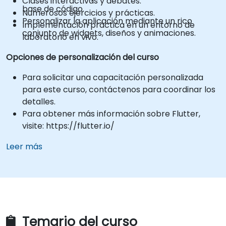
Clases interactivas y debates.
base de código.
Numerosos ejercicios y prácticas.
Personalizar la aplicación mediante un rico
Implementación práctica en un entorno de
conjunto de widgets, diseños y animaciones.
laboratorio en vivo.
Opciones de personalización del curso
Para solicitar una capacitación personalizada
para este curso, contáctenos para coordinar los
detalles.
Para obtener más información sobre Flutter,
visite: https://flutter.io/
Leer más
Temario del curso