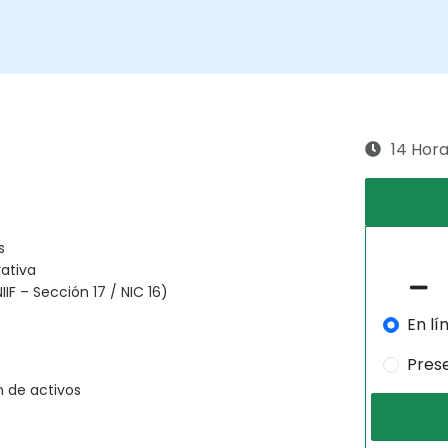
14 Hor
s
rativa
F – Sección 17 / NIC 16)
En lí
Pres
ón de activos