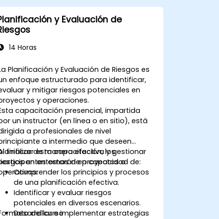
Planificación y Evaluación de
Riesgos
14 Horas
La Planificación y Evaluación de Riesgos es
un enfoque estructurado para identificar,
evaluar y mitigar riesgos potenciales en
proyectos y operaciones.
Esta capacitación presencial, impartida
por un instructor (en línea o en sitio), está
dirigida a profesionales de nivel
principiante a intermedio que deseen
planificar de manera efectiva y gestionar
Al finalizar esta capacitación, los
riesgos en entornos de proyectos o
participantes estarán en capacidad de:
operativos.
Comprender los principios y procesos
de una planificación efectiva.
Identificar y evaluar riesgos
potenciales en diversos escenarios.
Formato del curso
Desarrollar e implementar estrategias