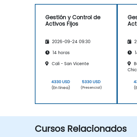
Gestión y Control de
Ges
Activos Fijos
Act
2026-09-24 09:30
2
14 horas
1
Cali - San Vicente
B
Chi
4330 USD
5330 USD
4
(En línea)
(
(Presencial)
Cursos Relacionados