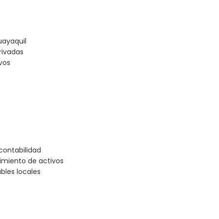
uayaquil
rivadas
vos
contabilidad
uimiento de activos
ables locales