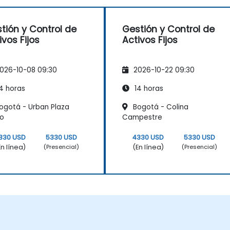
tión y Control de
Gestión y Control de
ivos Fijos
Activos Fijos
026-10-08 09:30
2026-10-22 09:30
4 horas
14 horas
ogotá - Urban Plaza
Bogotá - Colina
co
Campestre
330 USD
5330 USD
4330 USD
5330 USD
En línea)
(En línea)
(Presencial)
(Presencial)