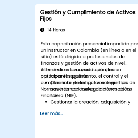
Gestión y Cumplimiento de Activos
Fijos
14 Horas
Esta capacitación presencial impartida po
un instructor en Colombia (en línea o en el
sitio) está dirigida a profesionales de
finanzas y gestión de activos de nivel
intermedio a avanzado que deseen
Al finalizar esta capacitación, los
optimizar el seguimiento, el control y el
participantes podrán:
cumplimiento de los activos según las
Clasificar y configurar activos fijos de
Normas Internacionales de Información
acuerdo con las regulaciones de las
Financiera (NIIF).
NIIF.
Gestionar la creación, adquisición y
capitalización de activos.
Leer más...
Implementar medidas de control para
el seguimiento y monitoreo de activos
Aplicar los métodos adecuados de
depreciación y amortización.