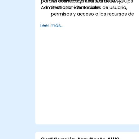
para el examen de AWS Certified SysOps
los servicios y recursos de AWS.
Administrator - Associate.
Gestionar identidades de usuario,
permisos y acceso a los recursos de
AWS.
Leer más...
Diseñar e implementar sistemas
escalables, altamente disponibles y
tolerantes a fallos en AWS.
Implementar y gestionar el flujo de
datos hacia y desde AWS.
Optimizar el uso de los servicios de
AWS para garantizar un
funcionamiento eficiente y una gestió
adecuada de costos.