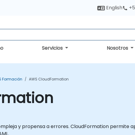
English
+5
no
Servicios
Nosotros
 Formación
AWS CloudFormation
rmation
mpleja y propensa a errores. CloudFormation permite ap
AML.