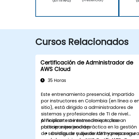
(En línea)
(
(Presencial)
Cursos Relacionados
Certificación de Administrador de
AWS Cloud
35 Horas
Este entrenamiento presencial, impartido
por instructores en Colombia (en línea o e
sitio), está dirigido a administradores de
sistemas y profesionales de TI de nivel
principiante a intermedio que desean
Al finalizar este entrenamiento, los
obtener experiencia práctica en la gestión
participantes podrán:
de servicios de nube de AWS y prepararse
Configurar y ajustar de manera segur