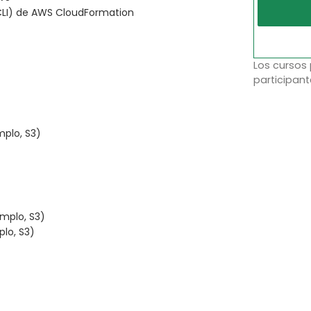
(CLI) de AWS CloudFormation
Los cursos
participant
mplo, S3)
emplo, S3)
plo, S3)