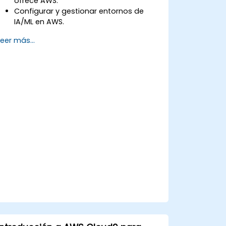
ofrece AWS.
Configurar y gestionar entornos de
IA/ML en AWS.
Obtener experiencia práctica en la
Leer más...
construcción, el entrenamiento y la
implementación de modelos de IA
utilizando Amazon SageMaker.
Aprender a utilizar diversos servicios de
IA de AWS para casos de uso
específicos.