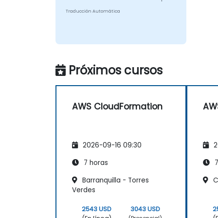
Traducción Automática
Próximos cursos
AWS CloudFormation
AWS
2026-09-16 09:30
2
7 horas
7
Barranquilla - Torres
Ca
Verdes
2543 USD
3043 USD
2