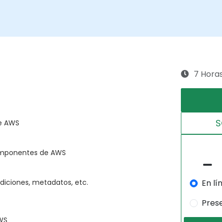
7 Hora
S
de AWS
componentes de AWS
En lí
diciones, metadatos, etc.
Pres
AWS