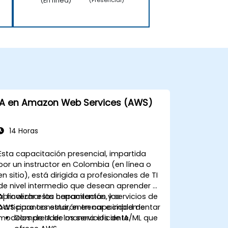
(En línea)
(Presencial)
IA en Amazon Web Services (AWS)
14 Horas
Esta capacitación presencial, impartida
por un instructor en Colombia (en línea o
en sitio), está dirigida a profesionales de TI
de nivel intermedio que desean aprender a
aprovechar las herramientas y servicios de
Al finalizar esta capacitación, los
AWS para construir, entrenar e implementar
participantes estarán en capacidad de:
modelos de IA de manera eficiente.
Comprender los servicios de IA/ML que