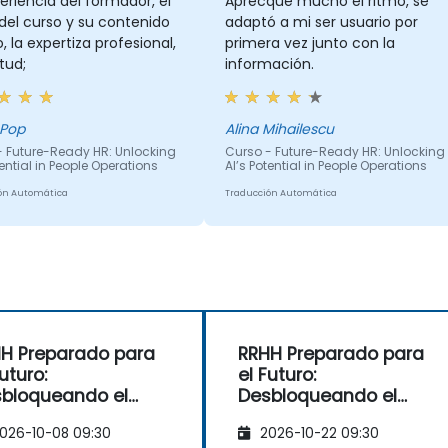
eriencia del formador, el
Aprecqué mucho el ritmo, se
del curso y su contenido
adaptó a mi ser usuario por
o, la expertiza profesional,
primera vez junto con la
itud;
información.
 Pop
Alina Mihailescu
- Future-Ready HR: Unlocking
Curso - Future-Ready HR: Unlocking
tential in People Operations
AI’s Potential in People Operations
ón Automática
Traducción Automática
H Preparado para
RRHH Preparado para
Futuro:
el Futuro:
bloqueando el
Desbloqueando el
encial de la IA en
Potencial de la IA en
026-10-08 09:30
2026-10-22 09:30
 Operaciones de
las Operaciones de