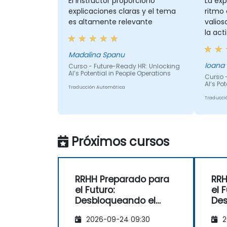
El instructor proporcionó
La exp
explicaciones claras y el tema
ritmo 
es altamente relevante
valios
la act
Madalina Spanu
Ioana
Curso - Future-Ready HR: Unlocking
AI’s Potential in People Operations
Curso 
AI’s Po
Traducción Automática
Traducci
Próximos cursos
RRHH Preparado para
RRH
el Futuro:
el 
Desbloqueando el
Des
Potencial de la IA en
Pot
2026-09-24 09:30
2
las Operaciones de
las