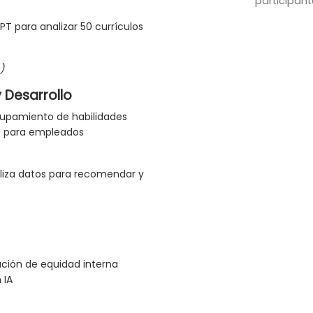
participant
T para analizar 50 currículos
)
 Desarrollo
rupamiento de habilidades
as para empleados
liza datos para recomendar y
ación de equidad interna
 IA