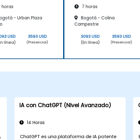
sonas
Personas
 horas
7 horas
ogotá - Urban Plaza
Bogotá - Colina
co
Campestre
093 USD
3593 USD
3093 USD
3593 USD
En línea)
(En línea)
(Presencial)
(Presencial)
IA con ChatGPT (Nivel Avanzado)
14 Horas
ChatGPT es una plataforma de IA potente
n