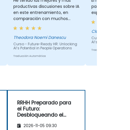
He tenido las mejores y más
El ritmo y el hech
productivas discusiones sobre IA
paciencia para esp
en este entrenamiento, en
explicarnos los det
comparación con muchos
eventos y webinarios a los que
he asistido. Consejos y trucos
Claudia
de la vida real, realmente útiles,
Theodora Noemi Danescu
Curso - Future-Ready
AI’s Potential in Peopl
estructurados y explicados de
Curso - Future-Ready HR: Unlocking
AI’s Potential in People Operations
manera fluida :)
Traducción Automática
Traducción Automática
RRHH Preparado para
el Futuro:
Desbloqueando el
Potencial de la IA en
2026-11-05 09:30
las Operaciones de