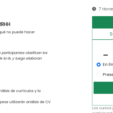
7 Hora
 RRHH
 qué no puede hacer
S
participantes clasifican los
 la IA, y luego elaboran
En lí
Pres
álisis de currículos y la
as utilizarán análisis de CV
Los cursos