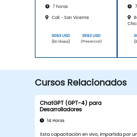
Personas
Per
7 horas
7
Cali - San Vicente
B
Chi
3093 USD
3593 USD
3
(En línea)
(
(Presencial)
Cursos Relacionados
ChatGPT (GPT-4) para
Desarrolladores
14 Horas
Esta capacitación en vivo, impartida por u