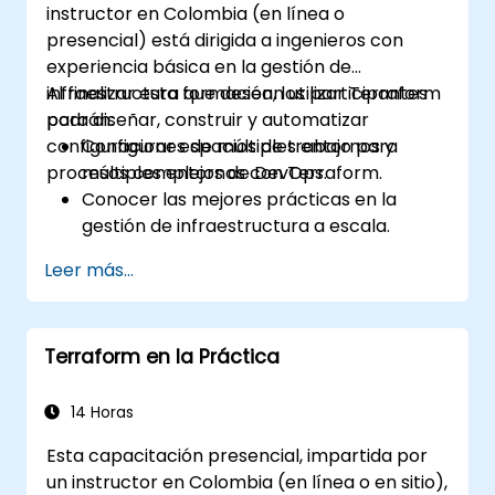
instructor en Colombia (en línea o
proyecto o módulo de Terraform
presencial) está dirigida a ingenieros con
existente o nuevo.
experiencia básica en la gestión de
infraestructura que desean utilizar Terraform
Al finalizar esta formación, los participantes
para diseñar, construir y automatizar
podrán:
configuraciones de múltiples entornos y
Configurar espacios de trabajo para
procesos complejos de DevOps.
múltiples entornos con Terraform.
Conocer las mejores prácticas en la
gestión de infraestructura a escala.
Utilizar herramientas avanzadas y
Leer más...
configuraciones de CLI en Terraform.
Diseñar y desarrollar módulos complejos
de Terraform.
Terraform en la Práctica
Adquirir experiencia en operadores
avanzados de HCL y técnicas de
codificación.
14 Horas
Implementar endurecimiento de la
Esta capacitación presencial, impartida por
seguridad y análisis de código.
un instructor en Colombia (en línea o en sitio),
Automatizar procesos de prueba y