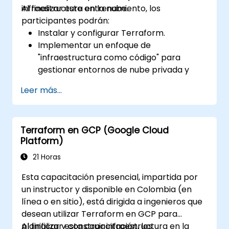
infraestructura en la nube.
Al finalizar este entrenamiento, los
infraestructura compartiendo archivos
participantes podrán:
de configuración en un repositorio de
Instalar y configurar Terraform.
código común.
Implementar un enfoque de
Mejorar la transparencia en el proceso
"infraestructura como código" para
de adquisición de infraestructura.
gestionar entornos de nube privada y
pública.
Leer más...
Escribir archivos de configuración
declarativos para una gestión de cambios
más eficiente y una mejor colaboración.
Terraform en GCP (Google Cloud
Mejorar la transparencia en el proceso
Platform)
de adquisición de infraestructura.
Crear, iniciar y eliminar recursos en
21 Horas
diferentes proveedores de
Esta capacitación presencial, impartida por
infraestructura (AWS, GCP, Azure,
un instructor y disponible en Colombia (en
OpenStack, VMware, etc.) desde una
línea o en sitio), está dirigida a ingenieros que
única herramienta.
desean utilizar Terraform en GCP para
planificar y construir infraestructura en la
Al finalizar esta capacitación, los