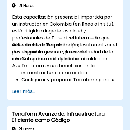
de infraestructura.
21 Horas
Aplicar prácticas básicas de seguridad,
Esta capacitación presencial, impartida por
gestión de secretos, detección de
un instructor en Colombia (en línea o in situ),
desviaciones y operaciones para IaC en
está dirigida a ingenieros cloud y
entornos híbridos.
profesionales de TI de nivel intermedio que
desean utilizar Terraform para automatizar el
Al finalizar esta capacitación, los
despliegue, la gestión y la escalabilidad de la
participantes serán capaces de:
infraestructura en la plataforma cloud de
Comprender los fundamentos de
Azure.
Terraform y sus beneficios en la
infraestructura como código.
Configurar y preparar Terraform para su
uso en Azure.
Leer más...
Desarrollar, probar e implementar
archivos de configuración de Terraform
para diversos servicios de Azure.
Terraform Avanzado: Infraestructura
Utilizar Terraform para gestionar y
Eficiente como Código
escalar recursos de Azure.
Aplicar las mejores prácticas para la
21 Horas