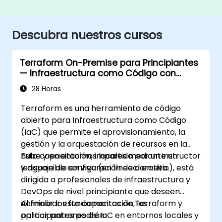
Descubra nuestros cursos
Terraform On-Premise para Principiantes
— Infraestructura como Código con
Gestión de Dispositivos en Azure
28 Horas
Terraform es una herramienta de código
abierto para Infraestructura como Código
(IaC) que permite el aprovisionamiento, la
gestión y la orquestación de recursos en la
nube y en entornos locales mediante un
Esta capacitación, impartida por un instructor
lenguaje de configuración declarativo.
y disponible en vivo (en línea o en sitio), está
dirigida a profesionales de infraestructura y
DevOps de nivel principiante que deseen
dominar los fundamentos de Terraform y
Al finalizar esta capacitación, los
aplicar patrones de IaC en entornos locales y
participantes podrán: