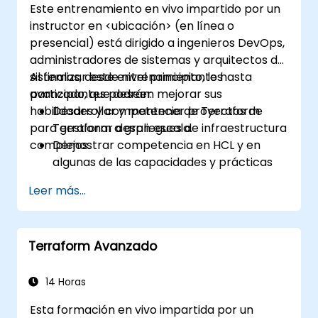
Este entrenamiento en vivo impartido por un
Implementar mejores prácticas para
instructor en <ubicación> (en línea o
mantener y escalar infraestructura en la
presencial) está dirigido a ingenieros DevOps,
nube con Terraform.
administradores de sistemas y arquitectos de
sistemas, desde nivel principiante hasta
Al finalizar este entrenamiento, los
avanzado, que deseen mejorar sus
participantes podrán:
habilidades y competencia de Terraform
Desarrollar y mantener proyectos de
para gestionar despliegues de infraestructura
Terraform a gran escala.
complejos.
Demostrar competencia en HCL y en
algunas de las capacidades y prácticas
más avanzadas del lenguaje de
Leer más...
expresiones.
Utilizar varias herramientas y procesos de
automatización para gestionar
Terraform Avanzado
operaciones de Terraform en pipelines
de integración y entrega continua,
incluyendo herramientas y procesos de
14 Horas
pruebas y garantía de calidad.
Esta formación en vivo impartida por un
Actuar como expertos en cualquier