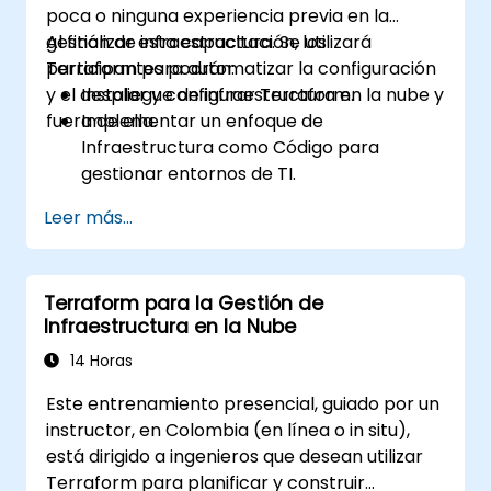
poca o ninguna experiencia previa en la
gestión de infraestructura. Se utilizará
Al finalizar esta capacitación, los
Terraform para automatizar la configuración
participantes podrán:
y el despliegue de infraestructura en la nube y
Instalar y configurar Terraform.
fuera de ella.
Implementar un enfoque de
Infraestructura como Código para
gestionar entornos de TI.
Crear, ejecutar y desmantelar
Leer más...
infraestructura desde una sola
herramienta.
Escribir archivos de configuración
Terraform para la Gestión de
declarativos que se puedan gestionar
Infraestructura en la Nube
como cualquier otro código fuente en un
sistema de control de versiones.
14 Horas
Actualizar rápidamente los archivos de
Este entrenamiento presencial, guiado por un
configuración para responder
instructor, en Colombia (en línea o in situ),
eficazmente a las cambiantes
está dirigido a ingenieros que desean utilizar
necesidades de recursos informáticos.
Terraform para planificar y construir
Colaborar con otros ingenieros de