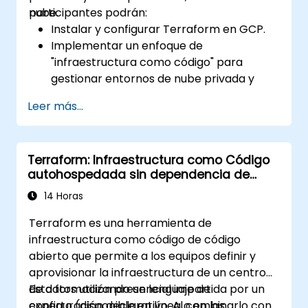
nube.
participantes podrán:
Instalar y configurar Terraform en GCP.
Implementar un enfoque de
"infraestructura como código" para
gestionar entornos de nube privada y
pública.
Leer más...
Crear, desplegar y desmantelar
infraestructura desde una única
herramienta.
Terraform: Infraestructura como Código
Escribir archivos de configuración
autohospedada sin dependencia de
declarativos que puedan gestionarse
proveedores de nube
como cualquier otro código fuente en un
14 Horas
sistema de control de versiones.
Terraform es una herramienta de
Actualizar rápidamente los archivos de
infraestructura como código de código
configuración para responder
abierto que permite a los equipos definir y
eficazmente a cambios en los requisitos
aprovisionar la infraestructura de un centro
de recursos de cómputo.
de datos utilizando un lenguaje de
Esta formación presencial impartida por un
Colaborar con otros ingenieros de
configuración declarativo. Al combinarlo con
experto (disponible en línea o en las