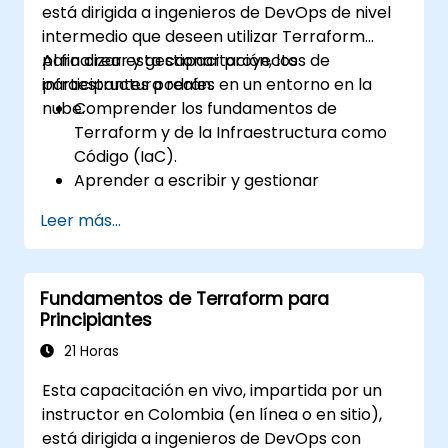
está dirigida a ingenieros de DevOps de nivel
pipelines de CI/CD.
intermedio que deseen utilizar Terraform
para crear y gestionar proyectos de
Al finalizar esta capacitación, los
infraestructura reales en un entorno en la
participantes podrán:
nube.
Comprender los fundamentos de
Terraform y de la Infraestructura como
Código (IaC).
Aprender a escribir y gestionar
configuraciones de Terraform.
Leer más...
Dominar Terraform para la
automatización de infraestructura en
AWS, Azure y GCP.
Fundamentos de Terraform para
Aprovechar funciones avanzadas de
Principiantes
Terraform, incluidos espacios de trabajo y
módulos.
21 Horas
Integrar Terraform con pipelines de
Esta capacitación en vivo, impartida por un
CI/CD y Terraform Cloud para facilitar la
instructor en Colombia (en línea o en sitio),
colaboración en equipo.
está dirigida a ingenieros de DevOps con