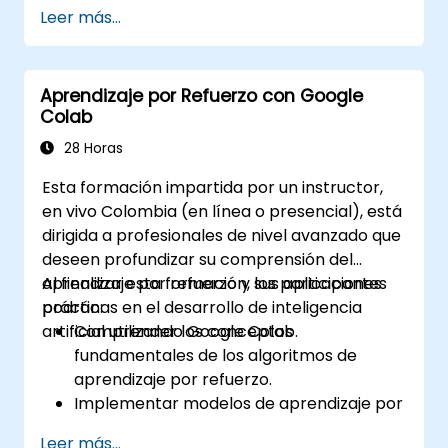
basados en retroalimentación humana
Leer más...
para guiar los procesos de aprendizaje
por refuerzo.
Ajustar finamente grandes modelos de
Aprendizaje por Refuerzo con Google
lenguaje utilizando técnicas de RLHF para
Colab
alinear sus respuestas con las
preferencias humanas.
28 Horas
Aplicar las mejores prácticas para
Esta formación impartida por un instructor,
escalar flujos de trabajo de RLHF en
en vivo Colombia (en línea o presencial), está
sistemas de IA listos para producción.
dirigida a profesionales de nivel avanzado que
deseen profundizar su comprensión del
aprendizaje por refuerzo y sus aplicaciones
Al finalizar esta formación, los participantes
prácticas en el desarrollo de inteligencia
podrán:
artificial utilizando Google Colab.
Comprender los conceptos
fundamentales de los algoritmos de
aprendizaje por refuerzo.
Implementar modelos de aprendizaje por
refuerzo utilizando TensorFlow y OpenAI
Leer más...