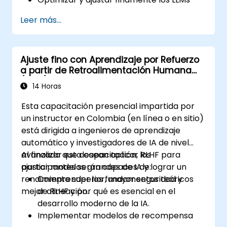
para tareas y aplicaciones específicas.
Leer más...
Entender los principios y metodologías
fundamentales del aprendizaje por
refuerzo.
Ajuste fino con Aprendizaje por Refuerzo
Aprender cómo las técnicas de
a partir de Retroalimentación Humana
aprendizaje por refuerzo pueden mejorar
(RLHF)
el rendimiento de los LLMs.
14 Horas
Esta capacitación presencial impartida por
un instructor en Colombia (en línea o en sitio)
está dirigida a ingenieros de aprendizaje
automático y investigadores de IA de nivel
avanzado que desean aplicar RLHF para
Al finalizar esta capacitación, los
ajustar modelos grandes de IA y lograr un
participantes serán capaces de:
rendimiento superior, mayor seguridad y
Comprender los fundamentos teóricos
mejor alineación.
de RLHF y por qué es esencial en el
desarrollo moderno de la IA.
Implementar modelos de recompensa