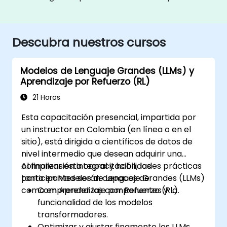
Descubra nuestros cursos
Modelos de Lenguaje Grandes (LLMs) y
Aprendizaje por Refuerzo (RL)
21 Horas
Esta capacitación presencial, impartida por
un instructor en Colombia (en línea o en el
sitio), está dirigida a científicos de datos de
nivel intermedio que desean adquirir una
comprensión integral y habilidades prácticas
Al finalizar esta capacitación, los
tanto en Modelos de Lenguaje Grandes (LLMs)
participantes serán capaces de:
como en Aprendizaje por Refuerzo (RL).
Comprender los componentes y la
funcionalidad de los modelos
transformadores.
Optimizar y ajustar finamente los LLMs