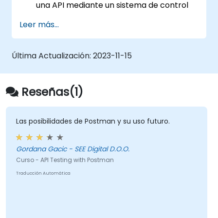
una API mediante un sistema de control
de versiones.
Leer más...
Generar datos dinámicos dentro de una
solicitud.
Documentar y organizar las pruebas en
Última Actualización:
2023-11-15
colecciones para su revisión por parte del
equipo.
Reseñas(1)
Las posibilidades de Postman y su uso futuro.
Gordana Gacic - SEE Digital D.O.O.
Curso - API Testing with Postman
Traducción Automática