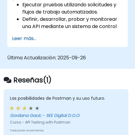
Ejecutar pruebas utilizando solicitudes y
flujos de trabajo automatizados.
Definir, desarrollar, probar y monitorear
una API mediante un sistema de control
de versiones.
Leer más...
Generar datos dinámicos dentro de una
solicitud.
Documentar y organizar las pruebas en
Última Actualización:
2025-09-26
colecciones para su revisión por parte del
equipo.
Reseñas(1)
Las posibilidades de Postman y su uso futuro.
Gordana Gacic - SEE Digital D.O.O.
Curso - API Testing with Postman
Traducción Automática