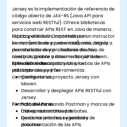
Jersey es la implementación de referencia de
código abierto de JAX-RS (Java API para
servicios web RESTful). Ofrece bibliotecas
para construir APIs REST en Java de manera
rápida y efectiva. Combinado con
Esta capacitación, impartida por un instructor
herramientas de prueba modernas, Jersey
en vivo (en línea o presencial), está dirigida a
permite a los desarrolladores diseñar,
desarrolladores y probadores de Java de
construir, probar y documentar APIs de
nivel principiante a intermedio que deseen
forma eficiente.
aprender el desarrollo y las pruebas de APIs
Al finalizar esta capacitación, los
utilizando Jersey y herramientas
participantes podrán:
complementarias.
Configurar un proyecto Jersey con
Maven.
Desarrollar y desplegar APIs RESTful con
Jersey.
Formato del curso
Probar APIs usando Postman y marcos de
trabajo automatizados.
Clases interactivas y debates.
Gestionar errores, seguridad y
Ejercicios prácticos y sesiones de
documentación de las APIs.
práctica.