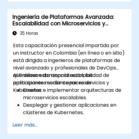
Implementar pipelines de CI/CD en un
entorno de nube.
Ingeniería de Plataformas Avanzada:
Monitorear y gestionar aplicaciones
Escalabilidad con Microservicios y
nativas de la nube de manera efectiva.
Kubernetes
Aplicar las mejores prácticas de
35 Horas
seguridad y cumplimiento en la nube.
Esta capacitación presencial impartida por
un instructor en Colombia (en línea o en sitio)
está dirigida a ingenieros de plataformas de
nivel avanzado y profesionales de DevOps
que desean dominar la escalabilidad de
Al finalizar esta capacitación, los
aplicaciones mediante microservicios y
participantes serán capaces de:
Kubernetes.
Diseñar e implementar arquitecturas de
microservicios escalables.
Desplegar y gestionar aplicaciones en
clústeres de Kubernetes.
Utilizar gráficos de Helm para un
Leer más...
despliegue eficiente de servicios.
Monitorear y mantener la salud de los