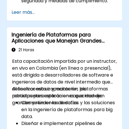
seguridad y medidas de cumplimiento.
Diseñar plataformas con la seguridad y el
Leer más...
cumplimiento como elementos
fundamentales.
Realizar auditorías y evaluaciones de
Ingeniería de Plataformas para
seguridad para garantizar una protección
Aplicaciones que Manejan Grandes
continua.
Volúmenes de Datos
Responder de manera efectiva ante
21 Horas
incidentes de seguridad y recuperar las
Esta capacitación impartida por un instructor,
operaciones.
en vivo en Colombia (en línea o presencial),
está dirigida a desarrolladores de software e
ingenieros de datos de nivel intermedio que
deseen construir y mantener plataformas
Al finalizar esta capacitación, los
robustas para aplicaciones que manejan
participantes estarán en capacidad de:
grandes volúmenes de datos.
Comprender los desafíos y las soluciones
en la ingeniería de plataformas para big
data.
Diseñar e implementar pipelines de