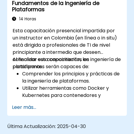
Fundamentos de la Ingeniería de
Aplicar la contenedorización y la
Plataformas
orquestación para gestionar los ciclos de
vida de las aplicaciones.
14 Horas
Integrar prácticas de monitoreo y
Esta capacitación presencial impartida por
seguridad en sus pipelines de desarrollo.
un instructor en Colombia (en línea o in situ)
está dirigida a profesionales de TI de nivel
principiante a intermedio que deseen
consolidar sus conocimientos en ingeniería de
Al finalizar esta capacitación, los
plataformas.
participantes serán capaces de:
Comprender los principios y prácticas de
la ingeniería de plataformas.
Utilizar herramientas como Docker y
Kubernetes para contenedores y
orquestación.
Leer más...
Diseñar e implementar plataformas
internas para desarrolladores (IDP) que
mejoren la eficiencia.
Última Actualización:
2025-04-30
Automatizar el aprovisionamiento de