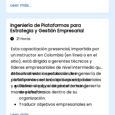
procesamiento de datos escalables.
Leer más...
Utilizar marcos de trabajo de big data
como Hadoop y Spark de manera
efectiva.
Ingeniería de Plataformas para
Desarrollar soluciones de análisis en
Estrategia y Gestión Empresarial
tiempo real utilizando datos en streaming.
Orquestar flujos de trabajo complejos de
21 Horas
datos con herramientas como Apache
Esta capacitación presencial, impartida por
Airflow.
un instructor en Colombia (en línea o en el
sitio), está dirigida a gerentes técnicos y
líderes empresariales de nivel intermedio que
deseen alinear los esfuerzos de ingeniería de
Al finalizar esta capacitación, los
plataformas con los objetivos empresariales
participantes estarán en capacidad de:
y gestionar equipos de plataformas de
Definir el rol y el alcance de la ingeniería
manera efectiva.
de plataformas dentro de su
organización.
Traducir objetivos empresariales en
estrategias técnicas accionables.
Leer más...