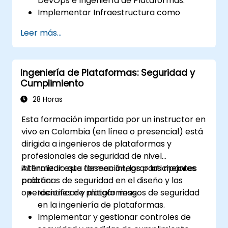
DevOps e Ingeniería de Plataformas.
Implementar Infraestructura como
Código (IaC) y automatizar el
Leer más...
aprovisionamiento de la infraestructura
de TI.
Construir y mantener pipelines de
Ingeniería de Plataformas: Seguridad y
Integración Continua y Entrega Continua
Cumplimiento
(CI/CD).
Implementar y gestionar microservicios
28 Horas
utilizando herramientas de
Esta formación impartida por un instructor en
contenedorización como Docker y
vivo en Colombia (en línea o presencial) está
Kubernetes.
dirigida a ingenieros de plataformas y
Integrar prácticas de seguridad en el
profesionales de seguridad de nivel
ciclo de vida del desarrollo de software
intermedio que deseen integrar las mejores
Al finalizar esta formación, los participantes
mediante DevSecOps.
prácticas de seguridad en el diseño y las
podrán:
Aplicar técnicas de observabilidad para
operaciones de plataformas.
Identificar y mitigar riesgos de seguridad
monitorear y mejorar la fiabilidad del
en la ingeniería de plataformas.
sistema.
Implementar y gestionar controles de