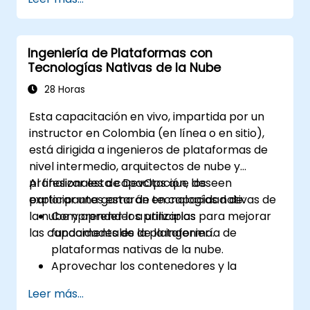
Construir y gestionar equipos efectivos de
ingeniería de plataformas.
Diseñar e implementar arquitecturas de
Ingeniería de Plataformas con
plataformas escalables y resilientes.
Tecnologías Nativas de la Nube
Medir y analizar el éxito de las iniciativas
de plataformas.
28 Horas
Esta capacitación en vivo, impartida por un
instructor en Colombia (en línea o en sitio),
está dirigida a ingenieros de plataformas de
nivel intermedio, arquitectos de nube y
profesionales de DevOps que deseen
Al finalizar esta capacitación, los
explorar una gama de tecnologías nativas de
participantes estarán en capacidad de:
la nube y aprender a utilizarlas para mejorar
Comprender los principios
las capacidades de la plataforma.
fundamentales de la ingeniería de
plataformas nativas de la nube.
Aprovechar los contenedores y la
computación sin servidor para
Leer más...
desarrollar aplicaciones escalables.