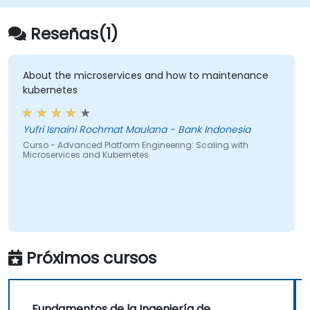
infraestructura y el despliegue de
aplicaciones.
Reseñas(1)
Integrar la seguridad y el cumplimiento
normativo en el diseño de la plataforma.
About the microservices and how to maintenance
kubernetes
Yufri Isnaini Rochmat Maulana - Bank Indonesia
Curso - Advanced Platform Engineering: Scaling with
Microservices and Kubernetes
Próximos cursos
Fundamentos de la Ingeniería de