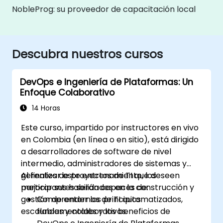
NobleProg: su proveedor de capacitación local
Descubra nuestros cursos
DevOps e Ingeniería de Plataformas: Un
Enfoque Colaborativo
14 Horas
Este curso, impartido por instructores en vivo
en Colombia (en línea o en sitio), está dirigido
a desarrolladores de software de nivel
intermedio, administradores de sistemas y
gerentes de proyectos de TI que deseen
Al finalizar este entrenamiento, los
mejorar sus habilidades en la construcción y
participantes serán capaces de:
gestión de entornos de TI automatizados,
Comprender los principios
escalables y colaborativos.
fundamentales y los beneficios de