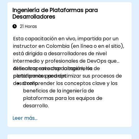
microservicios en producción.
Ingeniería de Plataformas para
Aplicar las mejores prácticas de
Desarrolladores
seguridad y cumplimiento en entornos de
Kubernetes.
21 Horas
Esta capacitación en vivo, impartida por un
instructor en Colombia (en línea o en el sitio),
está dirigida a desarrolladores de nivel
intermedio y profesionales de DevOps que
desean aprovechar la ingeniería de
Al finalizar esta capacitación, los
plataformas para optimizar sus procesos de
participantes podrán:
desarrollo.
Comprender los conceptos clave y los
beneficios de la ingeniería de
plataformas para los equipos de
desarrollo.
Utilizar plataformas de autoservicio para
Leer más...
acelerar el desarrollo y las pruebas.
Implementar automatización en sus flujos
de trabajo de desarrollo.