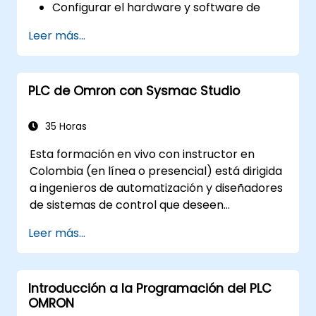
Configurar el hardware y software de
movimiento en Sysmac Studio.
Leer más...
Programar y optimizar el control de
movimiento de un solo eje y de múltiples
ejes.
PLC de Omron con Sysmac Studio
Implementar estrategias de movimiento
coordinado, incluyendo interpolación y
sincronización.
35 Horas
Esta formación en vivo con instructor en
Colombia (en línea o presencial) está dirigida
a ingenieros de automatización y diseñadores
de sistemas de control que deseen
configurar, programar y dar de alta sistemas
Leer más...
Omron Sysmac, abarcando controladores
NJ/NX, redes EtherCAT, variadores servo
G5/1S/1SA, HMI de la serie NA y hardware de
Introducción a la Programación del PLC
seguridad NX.
OMRON