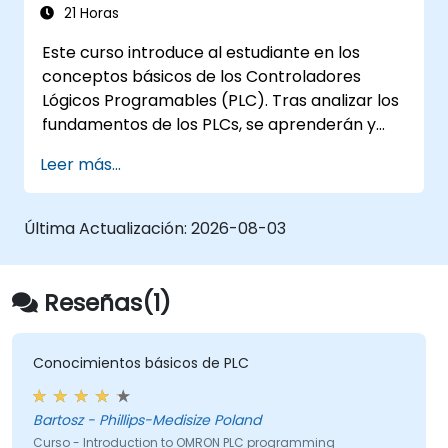
21 Horas
Este curso introduce al estudiante en los
conceptos básicos de los Controladores
Lógicos Programables (PLC). Tras analizar los
fundamentos de los PLCs, se aprenderán y
practicarán las instrucciones básicas del
Leer más...
Diagrama de Contactos (Ladder) aplicadas a
tareas de Automatización Industrial. Público
objetivo: Especialistas en Electricidad,
Última Actualización:
2026-08-03
Ingenieros Mecánicos y Programadores con
interés en Automatización Industrial.
Reseñas(1)
Conocimientos básicos de PLC
Bartosz - Phillips-Medisize Poland
Curso - Introduction to OMRON PLC programming