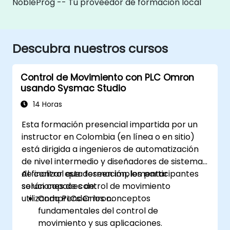
NobleProg -- Tu proveedor de formación local
Descubra nuestros cursos
Control de Movimiento con PLC Omron
usando Sysmac Studio
14 Horas
Esta formación presencial impartida por un
instructor en Colombia (en línea o en sitio)
está dirigida a ingenieros de automatización
de nivel intermedio y diseñadores de sistemas
de control que deseen implementar
Al finalizar esta formación, los participantes
soluciones de control de movimiento
serán capaces de:
utilizando PLCs Omron.
Comprender los conceptos
fundamentales del control de
movimiento y sus aplicaciones.