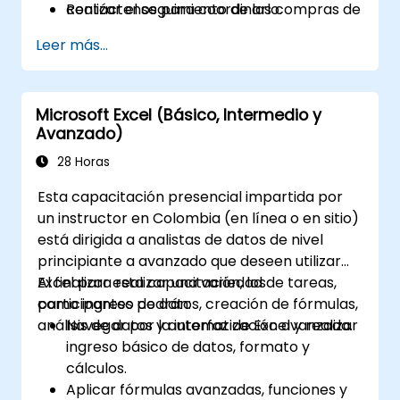
Realizar el seguimiento de las compras de
contáctenos para coordinarlo.
materiales frente a su consumo mediante
Leer más...
plantillas estructuradas.
Microsoft Excel (Básico, Intermedio y
Avanzado)
28 Horas
Esta capacitación presencial impartida por
un instructor en Colombia (en línea o en sitio)
está dirigida a analistas de datos de nivel
principiante a avanzado que deseen utilizar
Excel para realizar una variedad de tareas,
Al finalizar esta capacitación, los
como ingreso de datos, creación de fórmulas,
participantes podrán:
análisis de datos y automatización avanzada.
Navegar por la interfaz de Excel y realizar
ingreso básico de datos, formato y
cálculos.
Aplicar fórmulas avanzadas, funciones y