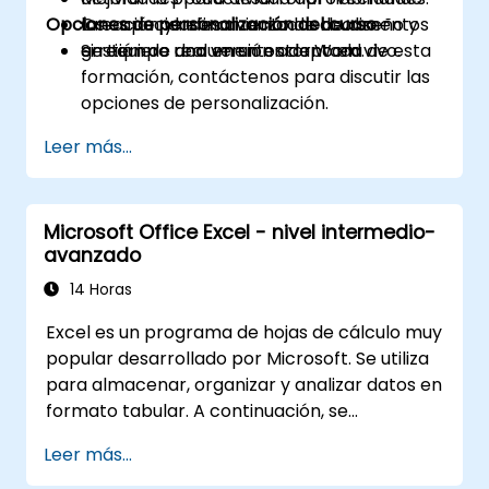
Opciones de personalización del curso
las capacidades avanzadas de diseño y
Creación y refinamiento de documentos
gestión de documentos de Word.
en tiempo real en un entorno en vivo.
Si requiere una versión adaptada de esta
formación, contáctenos para discutir las
opciones de personalización.
Leer más...
Microsoft Office Excel - nivel intermedio-
avanzado
14 Horas
Excel es un programa de hojas de cálculo muy
popular desarrollado por Microsoft. Se utiliza
para almacenar, organizar y analizar datos en
formato tabular. A continuación, se
presentan algunas de sus características y
Leer más...
funciones principales: 1. Hojas de cálculo: Está