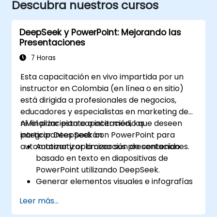
Descubra nuestros cursos
DeepSeek y PowerPoint: Mejorando las
Presentaciones
7 Horas
Esta capacitación en vivo impartida por un
instructor en Colombia (en línea o en sitio)
está dirigida a profesionales de negocios,
educadores y especialistas en marketing de
nivel principiante a intermedio que deseen
Al finalizar esta capacitación, los
integrar DeepSeek con PowerPoint para
participantes podrán:
automatizar y optimizar sus presentaciones.
Automatizar la creación de contenido
basado en texto en diapositivas de
PowerPoint utilizando DeepSeek.
Generar elementos visuales e infografías
basados en datos impulsados por
Leer más...
modelos de DeepSeek.
Utilizar inteligencia artificial para resumir