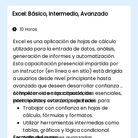
informes extensos y convertirlos en
Excel: Básico, Intermedio, Avanzado
diapositivas listas para presentar.
Integrar DeepSeek con PowerPoint para
crear presentaciones dinámicas y
10 Horas
eficientes.
Excel es una aplicación de hojas de cálculo
utilizada para la entrada de datos, análisis,
generación de informes y automatización.
Esta capacitación presencial impartida por
un instructor (en línea o en sitio) está dirigida
a usuarios desde nivel principiante hasta
avanzado que deseen desarrollar confianza y
competencia en las capacidades esenciales,
Al finalizar esta capacitación, los
intermedias y avanzadas de Excel.
participantes estarán preparados para:
Trabajar con confianza en hojas de
cálculo, fórmulas y formatos.
Utilizar herramientas intermedias como
tablas, gráficos y lógica condicional.
Formato del curso
Aplicar funciones avanzadas,