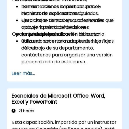
herramientas de análisis de datos y
Demostraciones impartidas por el
técnicas de automatización.
instructor y explicaciones guiadas.
Crear hojas de trabajo profesionales que
Ejercicios extensos en cuadernos de
apoyen la toma de decisiones
trabajo y práctica hands-on.
Opciones de personalización del curso
empresariales.
Actividades prácticas en laboratorio
utilizando escenarios reales de hojas de
Para una cobertura adaptada a los flujos
cálculo.
de trabajo de su departamento,
contáctenos para organizar una versión
personalizada de este curso.
Leer más...
Esenciales de Microsoft Office: Word,
Excel y PowerPoint
21 Horas
Esta capacitación, impartida por un instructor