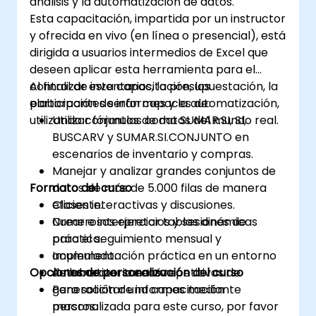
análisis y la automatización de datos.
Esta capacitación, impartida por un instructor
y ofrecida en vivo (en línea o presencial), está
dirigida a usuarios intermedios de Excel que
deseen aplicar esta herramienta para el
control de inventarios, la presupuestación, la
Al finalizar esta capacitación, los
elaboración de informes y la automatización,
participantes serán capaces de:
utilizando conjuntos de datos del mundo real.
Utilizar fórmulas como SUMAR.SI, SI,
BUSCARV y SUMAR.SI.CONJUNTO en
escenarios de inventario y compras.
Manejar y analizar grandes conjuntos de
Formato del curso
datos de más de 5.000 filas de manera
eficiente.
Clases interactivas y discusiones.
Crear e interpretar tablas dinámicas
Numerosos ejercicios y sesiones de
para el seguimiento mensual y
práctica.
acumulado.
Implementación práctica en un entorno
Opciones de personalización del curso
Automatizar tareas repetitivas de
de laboratorio en vivo.
generación de informes mediante
Para solicitar una capacitación
macros.
personalizada para este curso, por favor