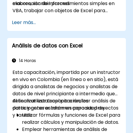
elaboración de informes.
macros, escribir procedimientos simples en
VBA, trabajar con objetos de Excel para
tareas de informes y depurar soluciones
Leer más...
básicas de automatización.
Análisis de datos con Excel
14 Horas
Esta capacitación, impartida por un instructor
en vivo en Colombia (en línea o en sitio), está
dirigida a analistas de negocios y analistas de
datos de nivel principiante a intermedio que
desean utilizar Excel para realizar análisis de
Al finalizar esta capacitación, los
datos y generar informes para sus proyectos
participantes estarán en capacidad de:
y tareas.
Utilizar fórmulas y funciones de Excel para
realizar cálculos y manipulación de datos.
Emplear herramientas de análisis de