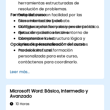
herramientas estructuradas de
resolución de problemas.
Formato del curso
Desplazarse con facilidad por las
herramientas de Excel.
Clase interactiva y debate.
Configurar, dar formato y presentar los
Múltiples ejercicios y sesiones de práctica.
datos de manera efectiva.
Ejecución práctica en un entorno de
Comprender la estructura lógica y
laboratorio en vivo.
Opciones de personalización del curso
aplicar las funciones correctas a los
modelos en Excel.
Para solicitar una formación
personalizada para este curso,
contáctenos para coordinarlo.
Leer más...
Microsoft Word: Básico, Intermedio y
Avanzado
10 Horas