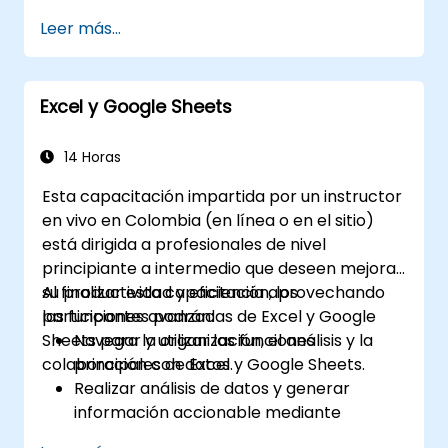
formato condicional para el análisis de
Leer más...
datos.
Crear y gestionar tablas dinámicas y
gráficos para la visualización de datos.
Excel y Google Sheets
Utilizar herramientas como Power Query
y Power Pivot para realizar análisis de
datos.
14 Horas
Automatizar tareas mediante macros y
Esta capacitación impartida por un instructor
VBA para optimizar flujos de trabajo.
en vivo en Colombia (en línea o en el sitio)
está dirigida a profesionales de nivel
principiante a intermedio que deseen mejorar
su productividad y eficiencia aprovechando
Al finalizar esta capacitación, los
las funciones avanzadas de Excel y Google
participantes podrán:
Sheets para la organización, el análisis y la
Navegar y utilizar las funciones
colaboración con datos.
principales de Excel y Google Sheets.
Realizar análisis de datos y generar
información accionable mediante
técnicas avanzadas de hojas de cálculo.