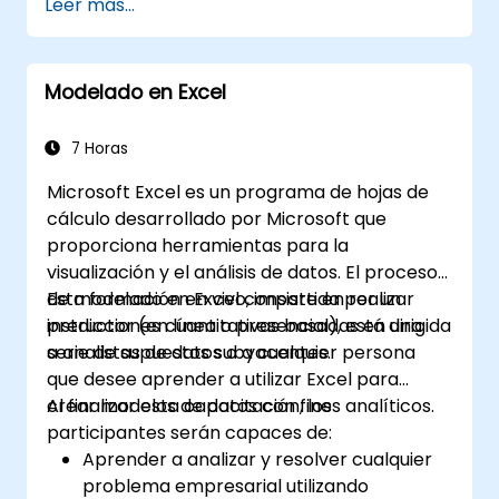
Leer más...
Colaborar en tiempo real usando Google
Sheets para un trabajo en equipo fluido.
Crear plantillas reutilizables para
Modelado en Excel
informes, seguimiento y gestión de
proyectos.
7 Horas
Microsoft Excel es un programa de hojas de
cálculo desarrollado por Microsoft que
proporciona herramientas para la
visualización y el análisis de datos. El proceso
de modelado en Excel consiste en realizar
Esta formación en vivo, impartida por un
predicciones cuantitativas basadas en una
instructor (en línea o presencial), está dirigida
serie de supuestos subyacentes.
a analistas de datos o a cualquier persona
que desee aprender a utilizar Excel para
crear modelos de datos con fines analíticos.
Al finalizar esta capacitación, los
participantes serán capaces de:
Aprender a analizar y resolver cualquier
problema empresarial utilizando