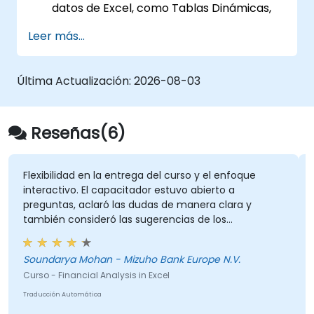
datos de Excel, como Tablas Dinámicas,
Análisis de hipótesis y Pronósticos, para
Leer más...
resumir y visualizar datos.
Crear y personalizar visualizaciones de
datos mediante gráficos y diagramas de
Última Actualización:
2026-08-03
Excel.
Aplicar la validación de datos y el formato
condicional de Excel para garantizar la
Reseñas(6)
calidad de los datos y resaltar hallazgos
relevantes.
Utilizar las funciones de importación y
Flexibilidad en la entrega del curso y el enfoque
interactivo. El capacitador estuvo abierto a
exportación de datos de Excel para
preguntas, aclaró las dudas de manera clara y
conectarse a fuentes de datos externas y
también consideró las sugerencias de los
compartir información con otros.
participantes durante las sesiones. La formación
estaba bien estructurada e informativa.
Soundarya Mohan - Mizuho Bank Europe N.V.
Curso - Financial Analysis in Excel
Traducción Automática