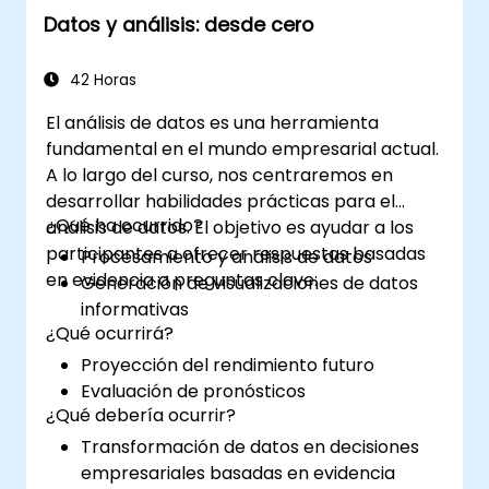
una Power BI basada en Excel a una
únicamente los datos seleccionados. Ofrece
Datos y análisis: desde cero
Power BI independiente.
la posibilidad de agrupar datos de acuerdo
con las necesidades del usuario. 5. Análisis de
42 Horas
datos: Incluye herramientas para realizar
análisis avanzados, como análisis de
El análisis de datos es una herramienta
escenarios, tendencias, proyecciones y la
fundamental en el mundo empresarial actual.
creación de macros. 6. Compartir datos:
A lo largo del curso, nos centraremos en
Permite compartir y colaborar en tiempo
desarrollar habilidades prácticas para el
real, lo que posibilita que varios usuarios
¿Qué ha ocurrido?
análisis de datos. El objetivo es ayudar a los
trabajen simultáneamente sobre los mismos
participantes a ofrecer respuestas basadas
Procesamiento y análisis de datos
datos. 7. Automatización de tareas: Posibilita
en evidencia a preguntas clave:
Generación de visualizaciones de datos
la creación de macros y la automatización de
informativas
procesos mediante el lenguaje de
¿Qué ocurrirá?
programación VBA (Visual Basic para
Proyección del rendimiento futuro
Aplicaciones). Excel se utiliza ampliamente en
Evaluación de pronósticos
diversas áreas, desde los negocios hasta la
¿Qué debería ocurrir?
ciencia y la educación. Sus funciones
Transformación de datos en decisiones
versátiles permiten analizar datos, generar
empresariales basadas en evidencia
informes, elaborar presupuestos y