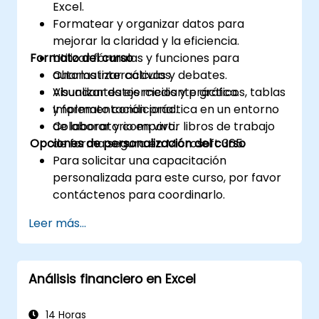
Excel.
Formatear y organizar datos para
mejorar la claridad y la eficiencia.
Formato del curso
Utilizar fórmulas y funciones para
automatizar cálculos.
Charlas interactivas y debates.
Visualizar datos mediante gráficos, tablas
Abundantes ejercicios y práctica.
y formato condicional.
Implementación práctica en un entorno
Colaborar y compartir libros de trabajo
de laboratorio en vivo.
Opciones de personalización del curso
de forma segura en Microsoft 365.
Para solicitar una capacitación
personalizada para este curso, por favor
contáctenos para coordinarlo.
Leer más...
Análisis financiero en Excel
14 Horas