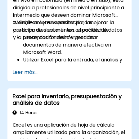
en vivo en Colombia (en línea o en sitio), está
dirigida a profesionales de nivel principiante a
intermedio que deseen dominar Microsoft
Word, Excel y PowerPoint para mejorar la
Al finalizar esta capacitación, los
creación de documentos, el análisis de datos
participantes estarán en capacidad de:
y la presentación de información.
Crear, dar formato y gestionar
documentos de manera efectiva en
Microsoft Word.
Utilizar Excel para la entrada, el análisis y
la visualización de datos.
Leer más...
Diseñar presentaciones profesionales y
atractivas en PowerPoint.
Aprovechar las funciones de
Excel para inventario, presupuestación y
colaboración en las aplicaciones de
análisis de datos
Microsoft Office.
14 Horas
Excel es una aplicación de hoja de cálculo
ampliamente utilizada para la organización, el