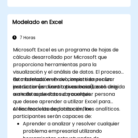
plantillas estructuradas.
Modelado en Excel
7 Horas
Microsoft Excel es un programa de hojas de
cálculo desarrollado por Microsoft que
proporciona herramientas para la
visualización y el análisis de datos. El proceso
de modelado en Excel consiste en realizar
Esta formación en vivo, impartida por un
predicciones cuantitativas basadas en una
instructor (en línea o presencial), está dirigida
serie de supuestos subyacentes.
a analistas de datos o a cualquier persona
que desee aprender a utilizar Excel para
crear modelos de datos con fines analíticos.
Al finalizar esta capacitación, los
participantes serán capaces de:
Aprender a analizar y resolver cualquier
problema empresarial utilizando