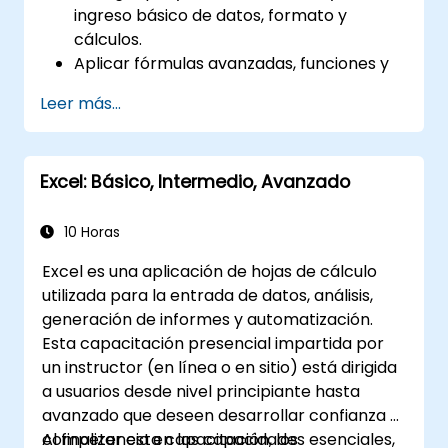
ingreso básico de datos, formato y
cálculos.
Aplicar fórmulas avanzadas, funciones y
formato condicional para el análisis de
Leer más...
datos.
Crear y gestionar tablas dinámicas y
gráficos para la visualización de datos.
Excel: Básico, Intermedio, Avanzado
Utilizar herramientas como Power Query
y Power Pivot para realizar análisis de
datos.
10 Horas
Automatizar tareas mediante macros y
Excel es una aplicación de hojas de cálculo
VBA para optimizar flujos de trabajo.
utilizada para la entrada de datos, análisis,
generación de informes y automatización.
Esta capacitación presencial impartida por
un instructor (en línea o en sitio) está dirigida
a usuarios desde nivel principiante hasta
avanzado que deseen desarrollar confianza y
competencia en las capacidades esenciales,
Al finalizar esta capacitación, los