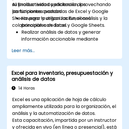
su productividad y eficiencia aprovechando
Al finalizar esta capacitación, los
las funciones avanzadas de Excel y Google
participantes podrán:
Sheets para la organización, el análisis y la
Navegar y utilizar las funciones
colaboración con datos.
principales de Excel y Google Sheets.
Realizar análisis de datos y generar
información accionable mediante
técnicas avanzadas de hojas de cálculo.
Leer más...
Colaborar en tiempo real usando Google
Sheets para un trabajo en equipo fluido.
Crear plantillas reutilizables para
Excel para inventario, presupuestación y
informes, seguimiento y gestión de
análisis de datos
proyectos.
14 Horas
Excel es una aplicación de hoja de cálculo
ampliamente utilizada para la organización, el
análisis y la automatización de datos.
Esta capacitación, impartida por un instructor
y ofrecida en vivo (en línea o presencial), está