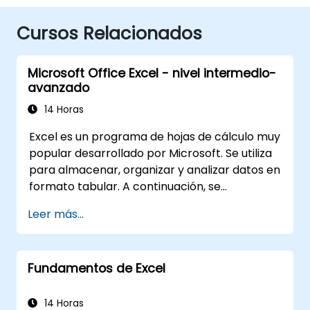
Cursos Relacionados
Microsoft Office Excel - nivel intermedio-
avanzado
14 Horas
Excel es un programa de hojas de cálculo muy
popular desarrollado por Microsoft. Se utiliza
para almacenar, organizar y analizar datos en
formato tabular. A continuación, se
presentan algunas de sus características y
Leer más...
funciones principales: 1. Hojas de cálculo: Está
compuesto por hojas, donde cada una es una
cuadrícula formada por celdas dispuestas en
Fundamentos de Excel
filas y columnas. Permite crear múltiples
hojas en un solo archivo, facilitando la
organización de distintos conjuntos de datos.
14 Horas