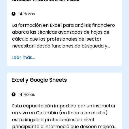
Aplicar la validación de datos y el formato
condicional de Excel para garantizar la
14 Horas
calidad de los datos y resaltar hallazgos
La formación en Excel para análisis financiero
relevantes.
abarca las técnicas avanzadas de hojas de
Utilizar las funciones de importación y
cálculo que los profesionales del sector
exportación de datos de Excel para
necesitan: desde funciones de búsqueda y
conectarse a fuentes de datos externas y
fórmulas de consulta, hasta gráficos
compartir información con otros.
Leer más...
dinámicos, formato condicional, flujos de
trabajo con datos externos y análisis de
valores. Profundiza en enfoques prácticos
Excel y Google Sheets
para evaluar conceptos como el valor del
dinero en el tiempo, identificar tendencias del
mercado, construir modelos de proyección
14 Horas
financiera y aprovechar todo el potente kit
Esta capacitación impartida por un instructor
de herramientas analíticas de Excel para
en vivo en Colombia (en línea o en el sitio)
realizar cálculos financieros complejos y
está dirigida a profesionales de nivel
generar informes.
principiante a intermedio que deseen mejorar