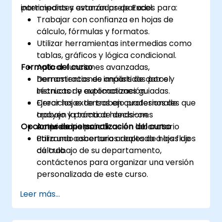
intermedias y avanzadas de Excel.
participantes estarán preparados para:
Trabajar con confianza en hojas de
cálculo, fórmulas y formatos.
Utilizar herramientas intermedias como
tablas, gráficos y lógica condicional.
Formato del curso
Aplicar funciones avanzadas,
herramientas de análisis de datos y
Demostraciones impartidas por el
técnicas de automatización.
instructor y explicaciones guiadas.
Crear hojas de trabajo profesionales que
Ejercicios extensos en cuadernos de
apoyen la toma de decisiones
trabajo y práctica hands-on.
Opciones de personalización del curso
empresariales.
Actividades prácticas en laboratorio
utilizando escenarios reales de hojas de
Para una cobertura adaptada a los flujos
cálculo.
de trabajo de su departamento,
contáctenos para organizar una versión
personalizada de este curso.
Leer más...