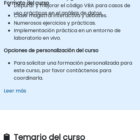
Formato del curso
Depurar y mejorar el código VBA para casos de
uso prácticos en el análisis de datos.
Clase magistral interactiva y debates.
Numerosos ejercicios y prácticas.
Implementación práctica en un entorno de
laboratorio en vivo.
Opciones de personalización del curso
Para solicitar una formación personalizada para
este curso, por favor contáctenos para
coordinarla.
Leer más
Temario del curso