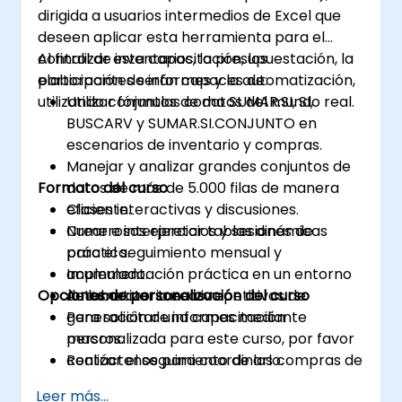
dirigida a usuarios intermedios de Excel que
deseen aplicar esta herramienta para el
control de inventarios, la presupuestación, la
Al finalizar esta capacitación, los
elaboración de informes y la automatización,
participantes serán capaces de:
utilizando conjuntos de datos del mundo real.
Utilizar fórmulas como SUMAR.SI, SI,
BUSCARV y SUMAR.SI.CONJUNTO en
escenarios de inventario y compras.
Manejar y analizar grandes conjuntos de
Formato del curso
datos de más de 5.000 filas de manera
eficiente.
Clases interactivas y discusiones.
Crear e interpretar tablas dinámicas
Numerosos ejercicios y sesiones de
para el seguimiento mensual y
práctica.
acumulado.
Implementación práctica en un entorno
Opciones de personalización del curso
Automatizar tareas repetitivas de
de laboratorio en vivo.
generación de informes mediante
Para solicitar una capacitación
macros.
personalizada para este curso, por favor
Realizar el seguimiento de las compras de
contáctenos para coordinarlo.
materiales frente a su consumo mediante
Leer más...