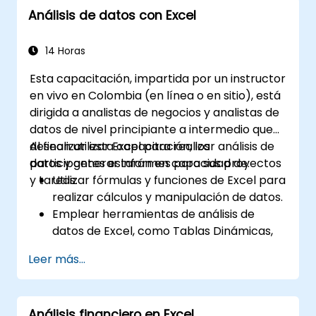
Análisis de datos con Excel
14 Horas
Esta capacitación, impartida por un instructor
en vivo en Colombia (en línea o en sitio), está
dirigida a analistas de negocios y analistas de
datos de nivel principiante a intermedio que
desean utilizar Excel para realizar análisis de
Al finalizar esta capacitación, los
datos y generar informes para sus proyectos
participantes estarán en capacidad de:
y tareas.
Utilizar fórmulas y funciones de Excel para
realizar cálculos y manipulación de datos.
Emplear herramientas de análisis de
datos de Excel, como Tablas Dinámicas,
Análisis de hipótesis y Pronósticos, para
Leer más...
resumir y visualizar datos.
Crear y personalizar visualizaciones de
datos mediante gráficos y diagramas de
Análisis financiero en Excel
Excel.