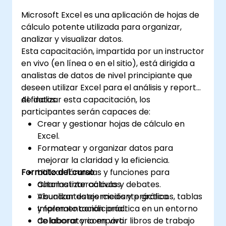
2. Cálculos y fórmulas: Habilita la realización
Microsoft Excel es una aplicación de hojas de
de diversos cálculos matemáticos,
cálculo potente utilizada para organizar,
estadísticos y lógicos mediante fórmulas.
analizar y visualizar datos.
Cuenta con una amplia gama de funciones
Esta capacitación, impartida por un instructor
integradas, como SUMA, PROMEDIO, MÁX, MÍN,
en vivo (en línea o en el sitio), está dirigida a
SI, BUSCARV, entre otras. 3. Formato y
analistas de datos de nivel principiante que
apariencia de los datos: Proporciona
deseen utilizar Excel para el análisis y reporte
herramientas para dar formato a los datos,
de datos.
Al finalizar esta capacitación, los
incluyendo cambios en la fuente, el color y el
participantes serán capaces de:
estilo, así como la creación de gráficos, tablas
Crear y gestionar hojas de cálculo en
dinámicas y diagramas. 4. Ordenamiento,
Excel.
filtrado y agrupación: Permite ordenar los
Formatear y organizar datos para
datos según criterios específicos. Facilita el
mejorar la claridad y la eficiencia.
filtrado de información para mostrar
Formato del curso
Utilizar fórmulas y funciones para
únicamente los datos seleccionados. Ofrece
automatizar cálculos.
Charlas interactivas y debates.
la posibilidad de agrupar datos de acuerdo
Visualizar datos mediante gráficos, tablas
Abundantes ejercicios y práctica.
con las necesidades del usuario. 5. Análisis de
y formato condicional.
Implementación práctica en un entorno
datos: Incluye herramientas para realizar
Colaborar y compartir libros de trabajo
de laboratorio en vivo.
análisis avanzados, como análisis de