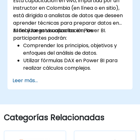
Esta capacitación en vivo, impartida por un
instructor en Colombia (en línea o en sitio),
está dirigida a analistas de datos que deseen
aprender técnicas para preparar datos en
Excel y luego visualizarlos en Power BI.
Al finalizar esta capacitación, los
participantes podrán:
Comprender los principios, objetivos y
enfoques del análisis de datos.
Utilizar fórmulas DAX en Power BI para
realizar cálculos complejos.
Crear y emplear visualizaciones y gráficos
Leer más...
para casos específicos de análisis.
Importar con Power View para pasar de
una Power BI basada en Excel a una
Power BI independiente.
Categorías Relacionadas