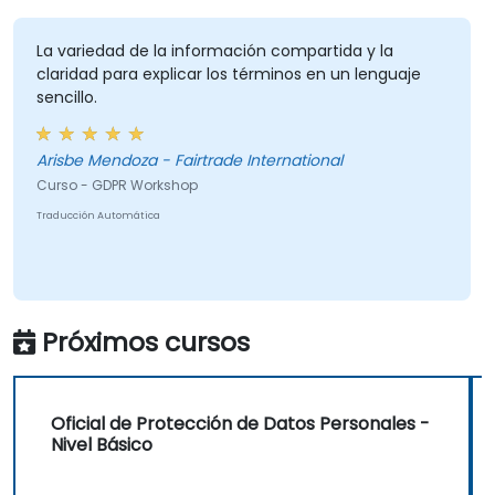
toda su organización, garantizando un
procesamiento legal de los datos y
La variedad de la información compartida y la
claridad para explicar los términos en un lenguaje
fomentando una cultura de responsabilidad
sencillo.
en la protección de datos.
Arisbe Mendoza - Fairtrade International
Curso - GDPR Workshop
Traducción Automática
Próximos cursos
Oficial de Protección de Datos Personales -
Nivel Básico