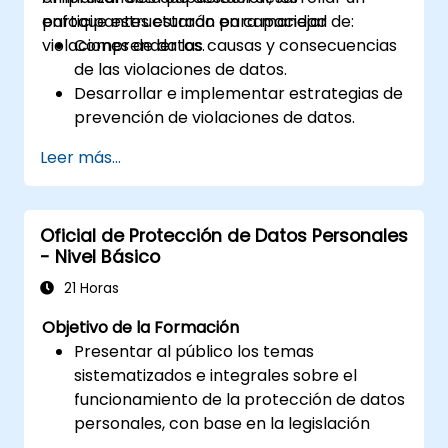
enfoque estructurado para manejar
participantes estarán en capacidad de:
violaciones de datos.
Comprender las causas y consecuencias
de las violaciones de datos.
Desarrollar e implementar estrategias de
prevención de violaciones de datos.
Establecer un plan de respuesta a
Leer más...
incidentes para contener y mitigar las
violaciones.
Realizar investigaciones forenses y
Oficial de Protección de Datos Personales
evaluar el impacto de las violaciones.
- Nivel Básico
Cumplir con los requisitos legales y
regulatorios para la notificación de
21 Horas
violaciones.
Objetivo de la Formación
Recuperarse de las violaciones de datos y
Presentar al público los temas
fortalecer la postura de seguridad.
sistematizados e integrales sobre el
funcionamiento de la protección de datos
personales, con base en la legislación
polaca y europea.