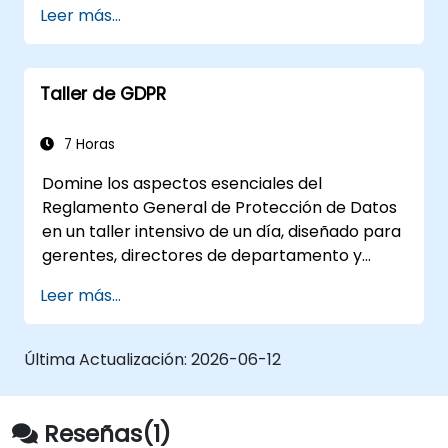
Leer más...
Brindar conocimientos prácticos sobre
las nuevas normas para el tratamiento
de datos personales.
Taller de GDPR
Mostrar las áreas de mayor riesgo legal
derivadas de la entrada en vigor del
GDPR.
7 Horas
Preparar de manera práctica para el
Domine los aspectos esenciales del
desempeño independiente de las
Reglamento General de Protección de Datos
funciones de Oficial de Protección de
en un taller intensivo de un día, diseñado para
Datos Personales.
gerentes, directores de departamento y
personal de cumplimiento. Cubre los
Leer más...
fundamentos de la GDPR, los derechos de los
interesados, los principios de protección de
datos, los requisitos de consentimiento, las
Última Actualización:
2026-06-12
obligaciones de notificación de violaciones y
la privacidad desde el diseño. Proporciona
marcos prácticos para implementar
Reseñas(1)
estrategias de cumplimiento de la GDPR en