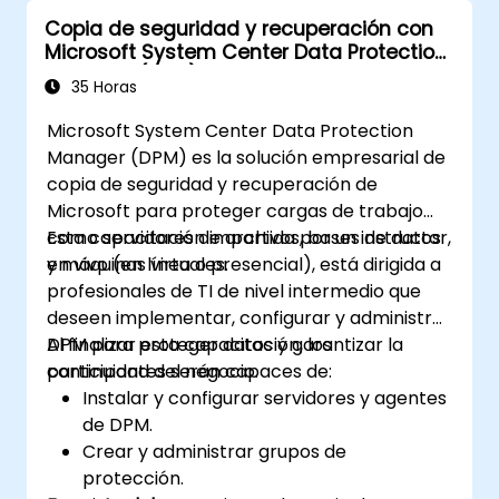
Copia de seguridad y recuperación con
Microsoft System Center Data Protection
Manager (DPM)
35 Horas
Microsoft System Center Data Protection
Manager (DPM) es la solución empresarial de
copia de seguridad y recuperación de
Microsoft para proteger cargas de trabajo
como servidores de archivos, bases de datos
Esta capacitación impartida por un instructor,
y máquinas virtuales.
en vivo (en línea o presencial), está dirigida a
profesionales de TI de nivel intermedio que
deseen implementar, configurar y administrar
DPM para proteger datos y garantizar la
Al finalizar esta capacitación, los
continuidad del negocio.
participantes serán capaces de:
Instalar y configurar servidores y agentes
de DPM.
Crear y administrar grupos de
protección.