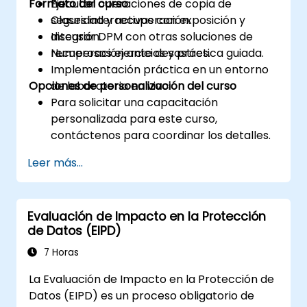
Formato del curso
Ejecutar operaciones de copia de
seguridad y recuperación.
Clases interactivas con exposición y
Integrar DPM con otras soluciones de
discusión.
recuperación ante desastres.
Numerosos ejercicios y práctica guiada.
Implementación práctica en un entorno
Opciones de personalización del curso
de laboratorio en vivo.
Para solicitar una capacitación
personalizada para este curso,
contáctenos para coordinar los detalles.
Leer más...
Evaluación de Impacto en la Protección
de Datos (EIPD)
7 Horas
La Evaluación de Impacto en la Protección de
Datos (EIPD) es un proceso obligatorio de