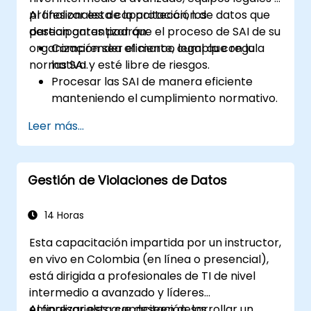
profesionales de la protección de datos que
Al finalizar esta capacitación, los
desean garantizar que el proceso de SAI de su
participantes podrán:
organización sea eficiente, cumpla con la
Comprender el marco legal que regula
normativa y esté libre de riesgos.
las SAI.
Procesar las SAI de manera eficiente
manteniendo el cumplimiento normativo.
Identificar las exenciones y limitaciones
Leer más...
establecidas en las leyes de protección
de datos.
Manejar escenarios complejos de SAI,
Gestión de Violaciones de Datos
incluidos los datos de terceros.
Aplicar las mejores prácticas para la
documentación y respuesta ante las SAI.
14 Horas
Esta capacitación impartida por un instructor,
en vivo en Colombia (en línea o presencial),
está dirigida a profesionales de TI de nivel
intermedio a avanzado y líderes
empresariales que deseen desarrollar un
Al finalizar esta capacitación, los