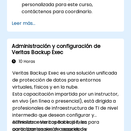
personalizada para este curso,
contáctenos para coordinarlo.
Leer más...
Administración y configuración de
Veritas Backup Exec
10 Horas
Veritas Backup Exec es una solución unificada
de protección de datos para entornos
virtuales, físicos y en la nube.
Esta capacitación impartida por un instructor,
en vivo (en línea o presencial), está dirigida a
profesionales de infraestructura de TI de nivel
intermedio que desean configurar y
administrar Veritas Backup Exec para
Al finalizar esta capacitación, los
garantizar copias de seguridad y
participantes serán capaces de: