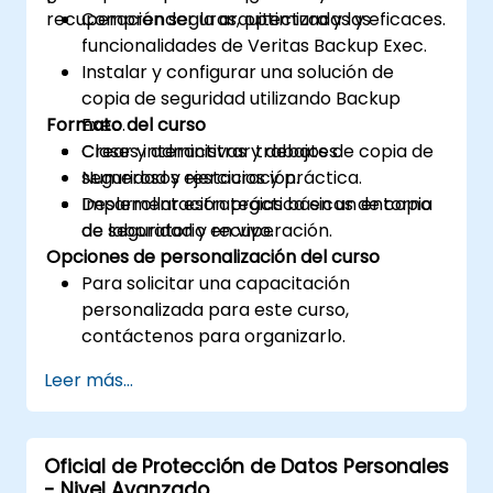
recuperación seguras, optimizadas y eficaces.
Comprender la arquitectura y las
funcionalidades de Veritas Backup Exec.
Instalar y configurar una solución de
copia de seguridad utilizando Backup
Formato del curso
Exec.
Crear y administrar trabajos de copia de
Clases interactivas y debates.
seguridad y restauración.
Numerosos ejercicios y práctica.
Desarrollar estrategias básicas de copia
Implementación práctica en un entorno
de seguridad y recuperación.
de laboratorio en vivo.
Opciones de personalización del curso
Para solicitar una capacitación
personalizada para este curso,
contáctenos para organizarlo.
Leer más...
Oficial de Protección de Datos Personales
- Nivel Avanzado