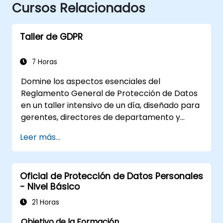
Cursos Relacionados
Taller de GDPR
7 Horas
Domine los aspectos esenciales del
Reglamento General de Protección de Datos
en un taller intensivo de un día, diseñado para
gerentes, directores de departamento y
personal de cumplimiento. Cubre los
Leer más...
fundamentos de la GDPR, los derechos de los
interesados, los principios de protección de
datos, los requisitos de consentimiento, las
Oficial de Protección de Datos Personales
obligaciones de notificación de violaciones y
- Nivel Básico
la privacidad desde el diseño. Proporciona
marcos prácticos para implementar
21 Horas
estrategias de cumplimiento de la GDPR en
Objetivo de la Formación