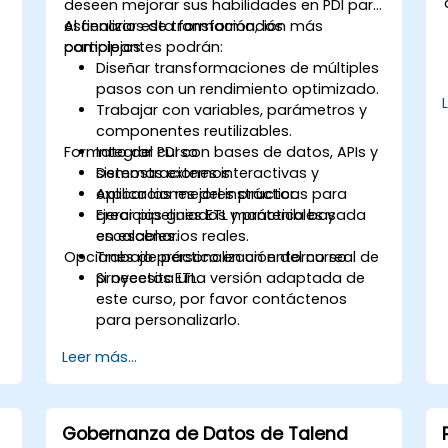
e
deseen mejorar sus habilidades en PDI para
escenarios de transformación más
Al finalizar esta formación, los
complejos.
participantes podrán:
Diseñar transformaciones de múltiples
pasos con un rendimiento optimizado.
Trabajar con variables, parámetros y
componentes reutilizables.
Formato del curso
Integrar PDI con bases de datos, APIs y
sistemas externos.
Demostraciones interactivas y
Aplicar las mejores prácticas para
explicaciones del instructor.
crear pipelines ETL mantenibles y
Ejercicios guiados y práctica basada
escalables.
en escenarios reales.
Opciones de personalización del curso
Trabajo práctico en un entorno real de
proyectos ETL.
Si necesita una versión adaptada de
este curso, por favor contáctenos
para personalizarlo.
Leer más...
Gobernanza de Datos de Talend