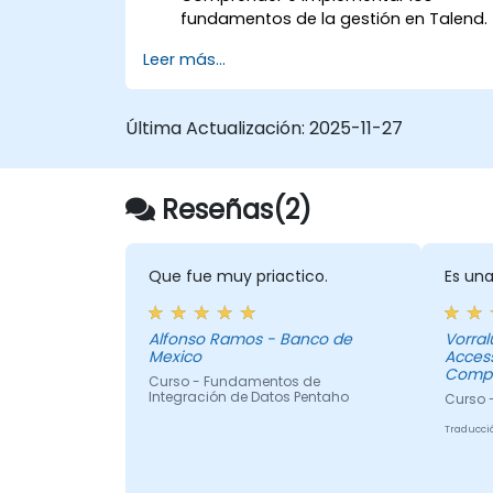
fundamentos de la gestión en Talend.
Construir, desplegar y ejecutar
Leer más...
proyectos o tareas empresariales en
Talend.
Monitorear la seguridad de los
Última Actualización:
2025-11-27
conjuntos de datos y desarrollar
rutinas empresariales basadas en el
marco de trabajo del TAC.
Reseñas(2)
Obtener una comprensión más ampli
de las aplicaciones de big data.
Que fue muy priactico.
Es una
Alfonso Ramos - Banco de
Vorral
Mexico
Acces
Compa
Curso - Fundamentos de
Integración de Datos Pentaho
Curso 
Traducci