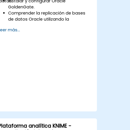
datos.
Instalar y configurar Oracle
GoldenGate.
Comprender la replicación de bases
de datos Oracle utilizando la
herramienta Oracle GoldenGate.
Leer más...
Entender la arquitectura de Oracle
GoldenGate.
Configurar y ejecutar la replicación y
migración de bases de datos.
Optimizar el rendimiento de Oracle
GoldenGate y solucionar problemas.
Plataforma analítica KNIME -