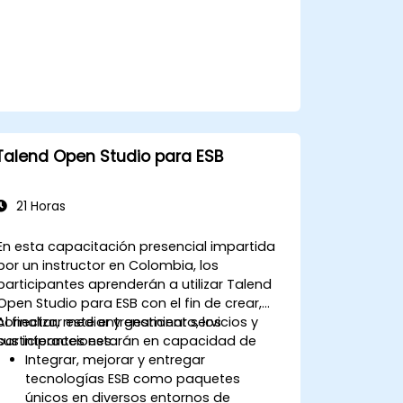
KNIME WebPortal.
Talend Open Studio para ESB
21 Horas
En esta capacitación presencial impartida
por un instructor en Colombia, los
participantes aprenderán a utilizar Talend
Open Studio para ESB con el fin de crear,
conectar, mediar y gestionar servicios y
Al finalizar este entrenamiento, los
sus interacciones.
participantes estarán en capacidad de
Integrar, mejorar y entregar
tecnologías ESB como paquetes
únicos en diversos entornos de