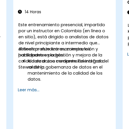
14 Horas
Este entrenamiento presencial, impartido
por un instructor en Colombia (en línea o
en sitio), está dirigido a analistas de datos
r
de nivel principiante a intermedio que
deseen profundizar su comprensión y
Al finalizar este entrenamiento, los
habilidades en la gestión y mejora de la
participantes podrán:
calidad de datos mediante Talend Data
Alcanzar una comprensión integral del
Stewardship.
rol de la gobernanza de datos en el
mantenimiento de la calidad de los
datos.
Utilizar Talend Data Stewardship para
Leer más...
gestionar tareas relacionadas con la
calidad de datos.
Crear, asignar y administrar tareas
dentro de Talend Data Stewardship,
incluyendo la personalización de flujos
de trabajo.
Aprovechar las capacidades de