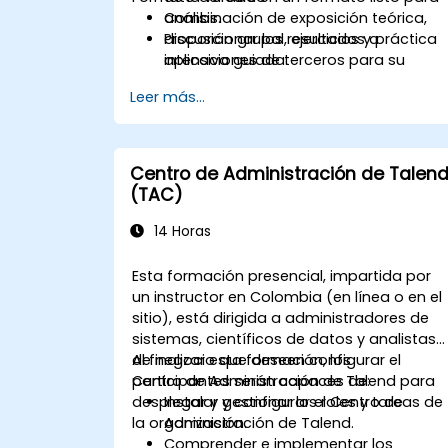
análisis.
Combinación de exposición teórica,
Proporcionar los resultados a
discusión grupal, ejercicios y práctica
aplicaciones de terceros para su
intensiva guiada.
posterior procesamiento.
Leer más...
Centro de Administración de Talen
(TAC)
14 Horas
Esta formación presencial, impartida por
un instructor en Colombia (en línea o en el
sitio), está dirigida a administradores de
sistemas, científicos de datos y analistas
de negocio que deseen configurar el
Al finalizar esta formación, los
Centro de Administración de Talend para
participantes serán capaces de:
desplegar y gestionar los roles y tareas de
Instalar y configurar el Centro de
la organización.
Administración de Talend.
Comprender e implementar los