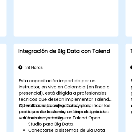
informes y monitoreo de la
herramienta para rastrear la calidad
de datos y los esfuerzos de
gobernanza.
d
Integración de Big Data con Talend
28 Horas
Esta capacitación impartida por un
instructor, en vivo en Colombia (en línea o
presencial), está dirigida a profesionales
técnicos que desean implementar Talend
Open Studio para Big Data y simplificar los
Al finalizar esta capacitación, los
procesos de lectura y análisis de grandes
participantes estarán en capacidad de:
volúmenes de datos.
Instalar y configurar Talend Open
Studio para Big Data.
Conectarse a sistemas de Big Data