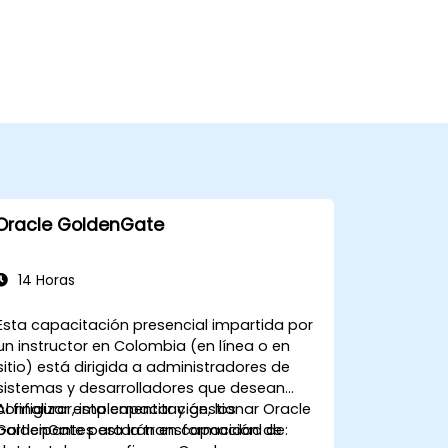
Oracle GoldenGate
14 Horas
Esta capacitación presencial impartida por
un instructor en Colombia (en línea o en
sitio) está dirigida a administradores de
sistemas y desarrolladores que desean
configurar, implementar y gestionar Oracle
Al finalizar esta capacitación, los
GoldenGate para la transformación de
participantes estarán en capacidad de: