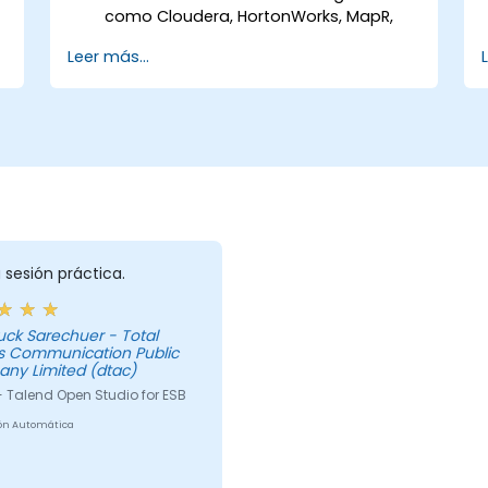
como Cloudera, HortonWorks, MapR,
Amazon EMR y Apache.
Leer más...
Comprender y configurar los
componentes y conectores de Big
Data de Open Studio.
Configurar parámetros para generar
automáticamente código MapReduce.
Utilizar la interfaz de arrastrar y soltar
de Open Studio para ejecutar trabajos
a
de Hadoop.
Prototipar pipelines de Big Data.
Automatizar proyectos de integración
 sesión práctica.
de Big Data.
uck Sarechuer - Total
s Communication Public
ny Limited (dtac)
- Talend Open Studio for ESB
ón Automática