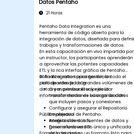
Datos Pentaho
21 Horas
Pentaho Data Integration es una
herramienta de código abierto para la
integración de datos, diseñada para defini
trabajos y transformaciones de datos.
En esta capacitación en vivo impartida por
un instructor, los participantes aprenderán
a aprovechar las potentes capacidades
ETL y la rica interfaz gráfica de Pentaho
Data Integration para gestionar todo el
Al finalizar esta capacitación, los
ciclo de vida de los grandes volúmenes de
participantes podrán:
datos y maximizar el valor de la
Crear, previsualizar y ejecutar
información dentro de su organización.
transformaciones básicas de datos
que incluyen pasos y conexiones.
Configurar y asegurar el Repositorio
Público objetivo
Empresarial de Pentaho.
Integrar diversas fuentes de datos y
Analistas de datos.
generar una versión única y unificada
Desarrolladores ETL.
Formato del curso
de la verdad en un formato listo para