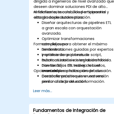
dirigida a ingenieros de nivel avanzado qu
deseen dominar soluciones PDI de alto
rendimiento, escalabilidad empresarial y
Al finalizar este curso, los participantes
alto grado de automatización.
estarán capacitados para:
Diseñar arquitecturas de pipelines ETL
a gran escala con orquestación
avanzada.
Optimizar transformaciones
Formato del curso
complejas para obtener el máximo
rendimiento.
Demostraciones guiadas por expertos
Implementar patrones de script,
y análisis de arquitectura.
automatización e integración híbrida.
Prácticas intensivas en laboratorios
Diseñar flujos de trabajo robustos,
con desafíos ETL reales de nivel
Opciones de personalización del curso
mantenibles y listos para producción.
avanzado.
Desarrollo práctico en un entorno
Contáctenos si requiere una versión
similar al de producción.
personalizada de esta formación.
Leer más...
Fundamentos de Integración de