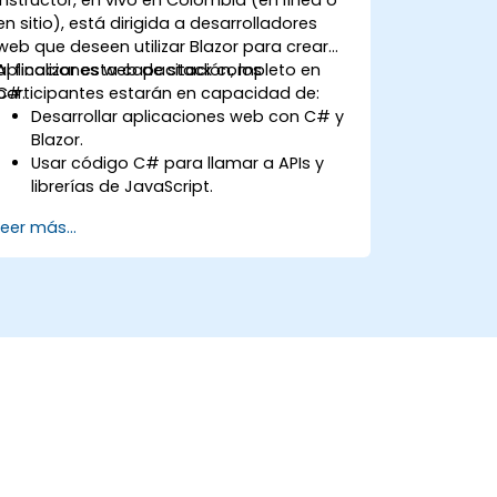
en sitio), está dirigida a desarrolladores
web que deseen utilizar Blazor para crear
aplicaciones web de stack completo en
Al finalizar esta capacitación, los
C#.
participantes estarán en capacidad de:
Desarrollar aplicaciones web con C# y
Blazor.
Usar código C# para llamar a APIs y
librerías de JavaScript.
Ejecutar código C# del lado del cliente
Leer más...
y la lógica del cliente directamente en
un navegador o servidor.
Implementar aplicaciones web de
Blazor con Azure.