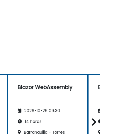
Blazor WebAssembly
Blazor WebA
2026-10-26 09:30
2026-11-09 09
14 horas
14 horas
Barranquilla - Torres
Cali - San Vic