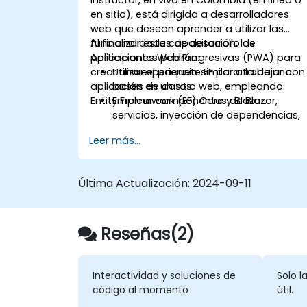
en sitio), está dirigida a desarrolladores
web que desean aprender a utilizar las
funcionalidades de desarrollo de
Al finalizar esta capacitación, los
Aplicaciones Web Progresivas (PWA) para
participantes podrán:
crear una experiencia similar a la de una
Utilizar el paquete EF para trabajar con
aplicación en un sitio web, empleando
bases de datos.
Entity Framework (EF) Core y Blazor.
Emplear componentes de Blazor,
servicios, inyección de dependencias,
diseño y enrutamiento.
Leer más...
Crear trabajadores de servicio para
habilitar características de PWA en un
aplicación.
Última Actualización:
2024-09-11
Aprovechar las notificaciones push y
otras funcionalidades de PWA.
Reseñas(2)
Interactividad y soluciones de
Solo l
código al momento
útil.