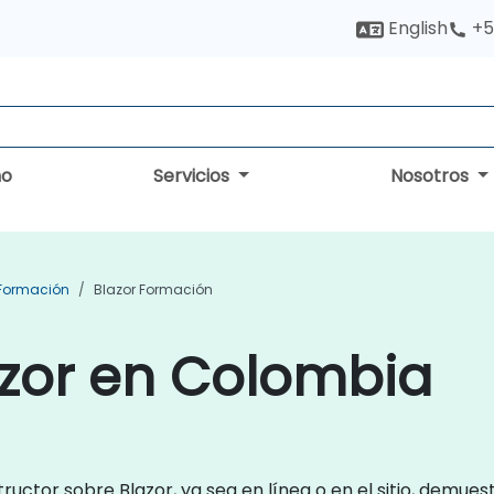
English
+5
no
Servicios
Nosotros
 Formación
Blazor Formación
azor en Colombia
tructor sobre Blazor, ya sea en línea o en el sitio, demue