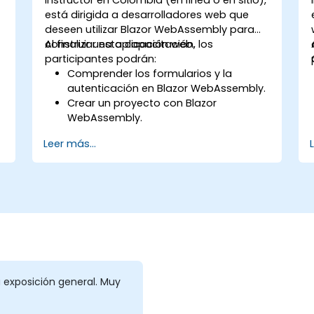
está dirigida a desarrolladores web que
deseen utilizar Blazor WebAssembly para
construir una aplicación web.
Al finalizar esta capacitación, los
participantes podrán:
Comprender los formularios y la
autenticación en Blazor WebAssembly.
Crear un proyecto con Blazor
WebAssembly.
Aprender diferentes formas de
Leer más...
ejecutar su aplicación web.
a
a exposición general. Muy