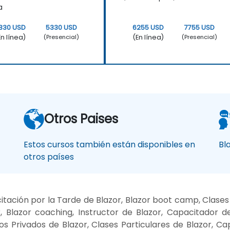
a
330 USD
5330 USD
6255 USD
7755 USD
En línea)
(En línea)
(Presencial)
(Presencial)
Otros Paises
Estos cursos también están disponibles en
Bl
otros países
tación por la Tarde de Blazor, Blazor boot camp, Clase
, Blazor coaching, Instructor de Blazor, Capacitador de
sos Privados de Blazor, Clases Particulares de Blazor, Ca