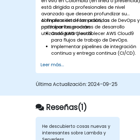
en vivo en Colombia (en línea o presencial
está dirigida a profesionales de nivel
avanzado que desean profundizar su
comprensión de las prácticas de DevOps y
Al finalizar esta formación, los
optimizar los procesos de desarrollo
participantes podrán:
utilizando AWS Cloud9.
Configurar y establecer AWS Cloud9
para flujos de trabajo de DevOps.
Implementar pipelines de integración
continua y entrega continua (CI/CD).
Automatizar los procesos de prueba,
Leer más...
monitoreo y despliegue utilizando AWS
Cloud9.
Integrar servicios de AWS como
Última Actualización:
2024-09-25
Lambda, EC2 y S3 en los flujos de
trabajo de DevOps.
Utilizar sistemas de control de
Reseñas(1)
versiones como GitHub o GitLab dentr
de AWS Cloud9.
He descubierto cosas nuevas y
interesantes sobre Lambda y
Serverless