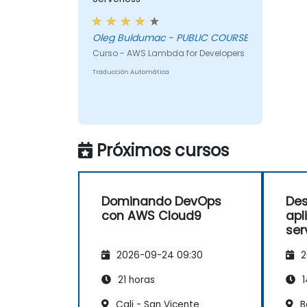
Oleg Buldumac - PUBLIC COURSE
Curso - AWS Lambda for Developers
Traducción Automática
Próximos cursos
Dominando DevOps
Des
con AWS Cloud9
apl
ser
Cl
2026-09-24 09:30
2
21 horas
1
Cali - San Vicente
B