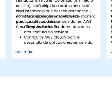
)
instructor, en vivo en Colombia (en línea o
en sitio), está dirigido a profesionales de
nivel intermedio que deseen aprender a
construir, desplegar y mantener de manera
Al finalizar este entrenamiento, los
efectiva aplicaciones sin servidor en AWS
participantes podrán:
Cloud9 y AWS Lambda.
Comprender los fundamentos de la
arquitectura sin servidor.
Configurar AWS Cloud9 para el
desarrollo de aplicaciones sin servidor.
Desarrollar, probar y desplegar
Leer más...
aplicaciones sin servidor utilizando
AWS Lambda.
Integrar AWS Lambda con otros
servicios de AWS, como API Gateway y
S3.
Optimizar las aplicaciones sin servidor
o
para mejorar el rendimiento y la
eficiencia de costos.