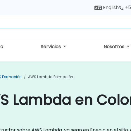
English
+5
no
Servicios
Nosotros
 Formación
AWS Lambda Formación
WS Lambda en Col
tructor sobre AWS Lambda, ya sean en línea o en el sitio