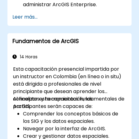
administrar ArcGIS Enterprise.
Adquirir habilidades para diagnosticar y
Leer más...
resolver problemas comunes.
Desarrollar competencia en el monitoreo
y mantenimiento de entornos de ArcGIS
Fundamentos de ArcGIS
Enterprise.
Dominar las técnicas de respaldo,
recuperación y optimización del
14 Horas
rendimiento.
Esta capacitación presencial impartida por
un instructor en Colombia (en línea o in situ)
está dirigida a profesionales de nivel
principiante que desean aprender los
conceptos y herramientas fundamentales de
Al finalizar esta capacitación, los
ArcGIS.
participantes serán capaces de:
Comprender los conceptos básicos de
los SIG y los datos espaciales.
Navegar por la interfaz de ArcGIS.
Crear y gestionar datos espaciales.