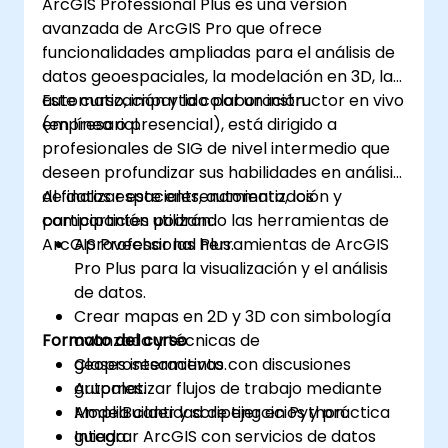
ArcGIS Professional Plus es una versión
avanzada de ArcGIS Pro que ofrece
funcionalidades ampliadas para el análisis de
datos geoespaciales, la modelación en 3D, la
automatización y la colaboración
Este curso, impartido por un instructor en vivo
empresarial.
(en línea o presencial), está dirigido a
profesionales de SIG de nivel intermedio que
deseen profundizar sus habilidades en análisis
de datos espaciales, automatización y
Al finalizar este entrenamiento, los
compartición utilizando las herramientas de
participantes podrán:
ArcGIS Professional Plus.
Aprovechar las herramientas de ArcGIS
Pro Plus para la visualización y el análisis
de datos.
Crear mapas en 2D y 3D con simbología
Formato del curso
avanzada y técnicas de
geoprosesamiento.
Clases interactivas con discusiones
Automatizar flujos de trabajo mediante
grupales.
ModelBuilder y scripting en Python.
Amplia cantidad de ejercicios y práctica
Integrar ArcGIS con servicios de datos
guiada.