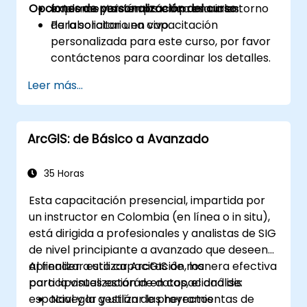
Opciones de personalización del curso
externos y sistemas empresariales.
Implementación práctica en un entorno
de laboratorio en vivo.
Para solicitar una capacitación
personalizada para este curso, por favor
contáctenos para coordinar los detalles.
Leer más...
ArcGIS: de Básico a Avanzado
35 Horas
Esta capacitación presencial, impartida por
un instructor en Colombia (en línea o in situ),
está dirigida a profesionales y analistas de SIG
de nivel principiante a avanzado que deseen
aprender a utilizar ArcGIS de manera efectiva
Al finalizar esta capacitación, los
para la visualización de datos, el análisis
participantes estarán en capacidad de:
espacial y la gestión de proyectos
Navegar y utilizar las herramientas de