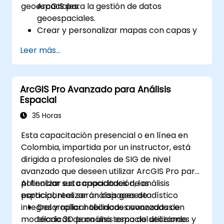
geoespaciales.
ArcGIS para la gestión de datos
geoespaciales.
Crear y personalizar mapas con capas y
atributos.
Leer más...
Realizar análisis espacial avanzado y
tareas de geoproscesamiento.
Automatizar flujos de trabajo utilizando
ArcGIS Pro Avanzado para Análisis
ModelBuilder y Python.
Espacial
35 Horas
Esta capacitación presencial o en línea en
Colombia, impartida por un instructor, está
dirigida a profesionales de SIG de nivel
avanzado que deseen utilizar ArcGIS Pro para
potenciar sus capacidades de análisis
Al finalizar esta capacitación, los
espacial, realizar análisis geoestadístico
participantes serán capaces de:
integral y aplicar técnicas avanzadas de
Desarrollar habilidades avanzadas en
modelado 3D para una toma de decisiones y
técnicas de análisis espacial utilizando