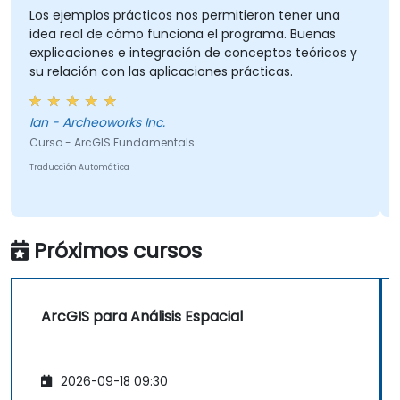
para teledetección.
Los ejemplos prácticos nos permitieron tener una
idea real de cómo funciona el programa. Buenas
• Integrar flujos de trabajo eficientes para
explicaciones e integración de conceptos teóricos y
análisis espacial y manejo de datos
su relación con las aplicaciones prácticas.
geográficos.
Ian - Archeoworks Inc.
Curso - ArcGIS Fundamentals
Traducción Automática
Próximos cursos
ArcGIS para Análisis Espacial
2026-09-18 09:30