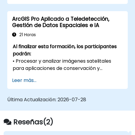
con ArcGIS.
Analizar datos espaciales para proyectos
ArcGIS Pro Aplicado a Teledetección,
en ArcGIS.
Gestión de Datos Espaciales e IA
21 Horas
Al finalizar esta formación, los participantes
podrán:
• Procesar y analizar imágenes satelitales
para aplicaciones de conservación y
monitoreo ambiental.
Leer más...
• Gestionar datos espaciales de forma
estructurada mediante geodatabases en
ArcGIS Pro.
Última Actualización:
2026-07-28
• Consolidar un repositorio institucional de
información geoespacial bajo buenas
prácticas.
Reseñas(2)
• Aplicar herramientas de Inteligencia
Artificial y análisis avanzado en ArcGIS Pro