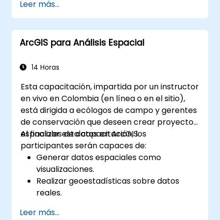
Leer más...
el análisis y la visualización de datos en
sistemas de información geográfica (SIG).
Manipular y analizar datos vectoriales
ArcGIS para Análisis Espacial
con las bibliotecas Geopandas, Arcpy y
PyQGIS.
Automatizar procesos y flujos de trabajo
14 Horas
geoespaciales mediante scripting en
Esta capacitación, impartida por un instructor
Python en ArcGIS y QGIS.
en vivo en Colombia (en línea o en el sitio),
Desarrollar herramientas personalizadas
está dirigida a ecólogos de campo y gerentes
de geoprocesamiento basadas en Python
de conservación que deseen crear proyectos
para ArcGIS y QGIS con el fin de optimizar
espaciales de datos en ArcGIS.
Al finalizar esta capacitación, los
tareas.
participantes serán capaces de:
Generar datos espaciales como
visualizaciones.
Realizar geoestadísticas sobre datos
reales.
Implementar análisis de datos espaciales,
Leer más...
procesamiento de datos y cartografía