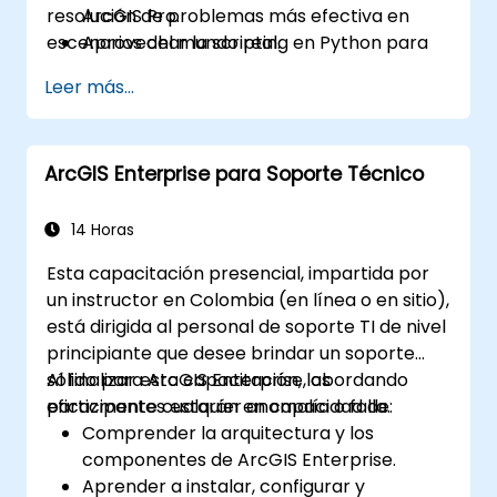
resolución de problemas más efectiva en
ArcGIS Pro.
escenarios del mundo real.
Aprovechar la scripting en Python para
automatización y procesamiento
Leer más...
complejo de datos.
Aplicar modelado espacial para resolver
problemas en escenarios reales.
ArcGIS Enterprise para Soporte Técnico
Realizar análisis geoestadístico para una
interpretación avanzada de datos.
Integrar fuentes de datos externas y
14 Horas
aprovechar el análisis de datos
Esta capacitación presencial, impartida por
espaciales en 3D.
un instructor en Colombia (en línea o en sitio),
está dirigida al personal de soporte TI de nivel
principiante que desee brindar un soporte
sólido para ArcGIS Enterprise, abordando
Al finalizar esta capacitación, los
eficazmente cualquier anomalía o falla.
participantes estarán en capacidad de:
Comprender la arquitectura y los
componentes de ArcGIS Enterprise.
Aprender a instalar, configurar y