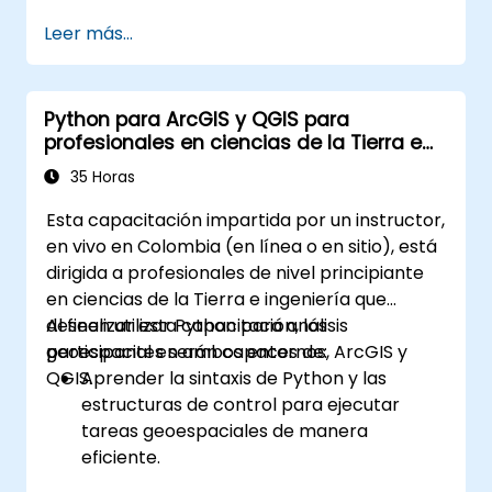
Realizar análisis espacial básico.
Leer más...
Crear mapas y visualizaciones.
Python para ArcGIS y QGIS para
profesionales en ciencias de la Tierra e
ingeniería
35 Horas
Esta capacitación impartida por un instructor,
en vivo en Colombia (en línea o en sitio), está
dirigida a profesionales de nivel principiante
en ciencias de la Tierra e ingeniería que
deseen utilizar Python para análisis
Al finalizar esta capacitación, los
geoespacial en ambos entornos, ArcGIS y
participantes serán capaces de:
QGIS.
Aprender la sintaxis de Python y las
estructuras de control para ejecutar
tareas geoespaciales de manera
eficiente.
Utilizar Pandas, Numpy y Matplotlib para