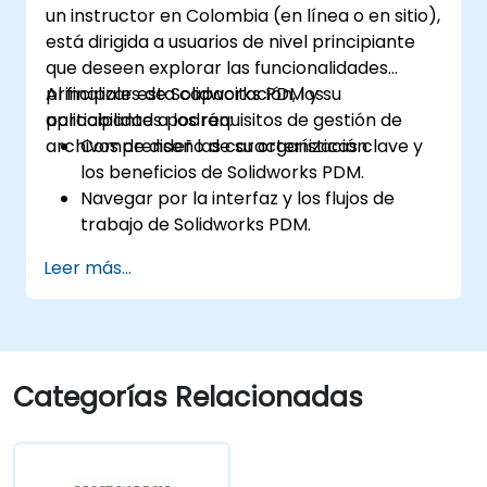
un instructor en Colombia (en línea o en sitio),
está dirigida a usuarios de nivel principiante
que deseen explorar las funcionalidades
principales de Solidworks PDM y su
Al finalizar esta capacitación, los
aplicabilidad a los requisitos de gestión de
participantes podrán:
archivos de diseño de su organización.
Comprender las características clave y
los beneficios de Solidworks PDM.
Navegar por la interfaz y los flujos de
trabajo de Solidworks PDM.
Realizar tareas básicas de usuario final,
Leer más...
como el check-in/check-out de archivos,
el control de versiones y la búsqueda.
Explorar funcionalidades administrativas,
incluyendo la configuración del almacén,
los permisos de usuario y la
Categorías Relacionadas
personalización de flujos de trabajo.
Evaluar la implementación potencial de
Solidworks PDM en múltiples sedes de la
empresa.