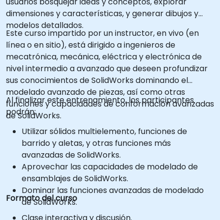
usuarios bosquejar ideas y conceptos, explorar
dimensiones y características, y generar dibujos y
modelos detallados.
Este curso impartido por un instructor, en vivo (en
línea o en sitio), está dirigido a ingenieros de
mecatrónica, mecánica, eléctrica y electrónica de
nivel intermedio a avanzado que deseen profundizar
sus conocimientos de SolidWorks dominando el
modelado avanzado de piezas, así como otras
Al finalizar este entrenamiento, los participantes
funciones y capacidades de conformación avanzadas
podrán:
de SolidWorks.
Utilizar sólidos multielemento, funciones de
barrido y aletas, y otras funciones más
avanzadas de SolidWorks.
Aprovechar las capacidades de modelado de
ensamblajes de SolidWorks.
Dominar las funciones avanzadas de modelado
Formato del curso
de SolidWorks.
Clase interactiva y discusión.