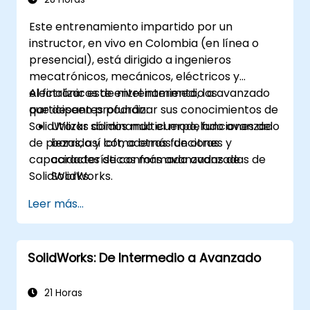
Este entrenamiento impartido por un
instructor, en vivo en Colombia (en línea o
presencial), está dirigido a ingenieros
mecatrónicos, mecánicos, eléctricos y
electrónicos de nivel intermedio a avanzado
Al finalizar este entrenamiento, los
que deseen profundizar sus conocimientos de
participantes podrán:
SolidWorks dominando el modelado avanzado
Utilizar sólidos multicuerpo, funciones de
de piezas, así como otras funciones y
barrido y loft, además de otras
capacidades de conformado avanzadas de
características más avanzadas de
SolidWorks.
SolidWorks.
Aprovechar las capacidades de
Leer más...
modelado de ensamblajes de SolidWorks.
Dominar las funciones de modelado
avanzado de SolidWorks.
SolidWorks: De Intermedio a Avanzado
21 Horas