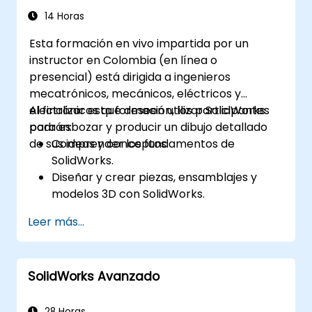
14 Horas
Esta formación en vivo impartida por un
instructor en Colombia (en línea o
presencial) está dirigida a ingenieros
mecatrónicos, mecánicos, eléctricos y
electrónicos que deseen utilizar SolidWorks
Al finalizar esta formación, los participantes
para esbozar y producir un dibujo detallado
podrán:
de sus ideas y conceptos.
Comprender los fundamentos de
SolidWorks.
Diseñar y crear piezas, ensamblajes y
modelos 3D con SolidWorks.
Leer más...
SolidWorks Avanzado
28 Horas