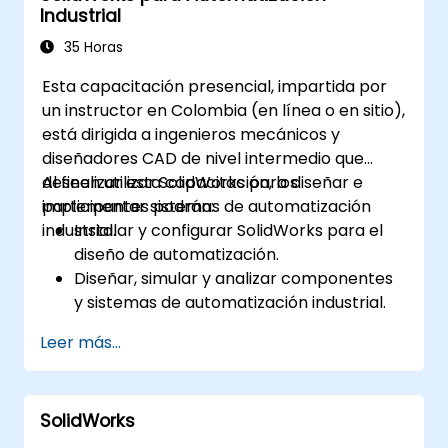
Industrial
35 Horas
Esta capacitación presencial, impartida por
un instructor en Colombia (en línea o en sitio),
está dirigida a ingenieros mecánicos y
diseñadores CAD de nivel intermedio que
deseen utilizar SolidWorks para diseñar e
Al finalizar esta capacitación, los
implementar sistemas de automatización
participantes podrán:
industrial.
Instalar y configurar SolidWorks para el
diseño de automatización.
Diseñar, simular y analizar componentes
y sistemas de automatización industrial.
Exportar diseños para su implementación
Leer más...
en entornos industriales reales.
SolidWorks