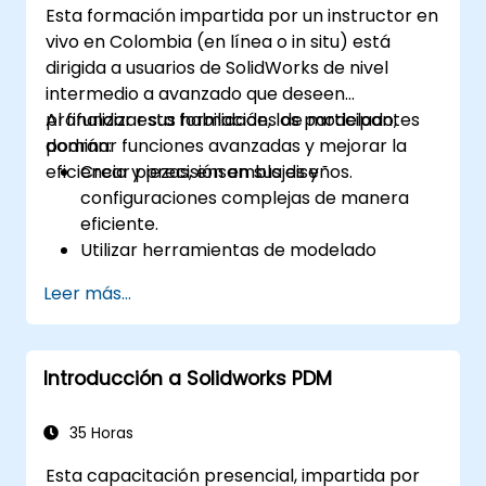
Esta formación impartida por un instructor en
vivo en Colombia (en línea o in situ) está
dirigida a usuarios de SolidWorks de nivel
intermedio a avanzado que deseen
profundizar sus habilidades de modelado,
Al finalizar esta formación, los participantes
dominar funciones avanzadas y mejorar la
podrán:
eficiencia y precisión en sus diseños.
Crear piezas, ensamblajes y
configuraciones complejas de manera
eficiente.
Utilizar herramientas de modelado
avanzado como barridos, loftes y
Leer más...
superficies.
Aplicar tablas de diseño, ecuaciones y
controles paramétricos.
Introducción a Solidworks PDM
Realizar simulaciones y estudios de
movimiento para validar diseños.
35 Horas
Esta capacitación presencial, impartida por