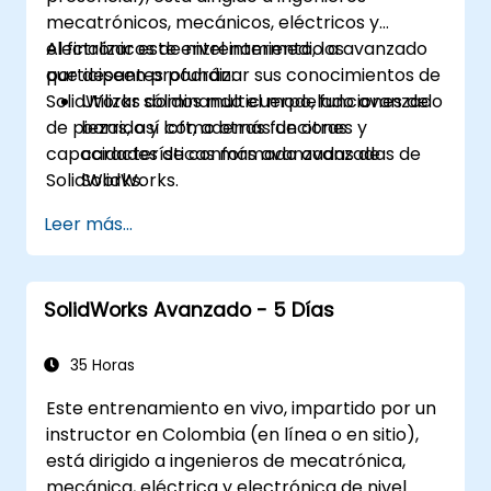
mecatrónicos, mecánicos, eléctricos y
electrónicos de nivel intermedio a avanzado
Al finalizar este entrenamiento, los
que deseen profundizar sus conocimientos de
participantes podrán:
SolidWorks dominando el modelado avanzado
Utilizar sólidos multicuerpo, funciones de
de piezas, así como otras funciones y
barrido y loft, además de otras
capacidades de conformado avanzadas de
características más avanzadas de
SolidWorks.
SolidWorks.
Aprovechar las capacidades de
Leer más...
modelado de ensamblajes de SolidWorks.
Dominar las funciones de modelado
avanzado de SolidWorks.
SolidWorks Avanzado - 5 Días
35 Horas
Este entrenamiento en vivo, impartido por un
instructor en Colombia (en línea o en sitio),
está dirigido a ingenieros de mecatrónica,
mecánica, eléctrica y electrónica de nivel