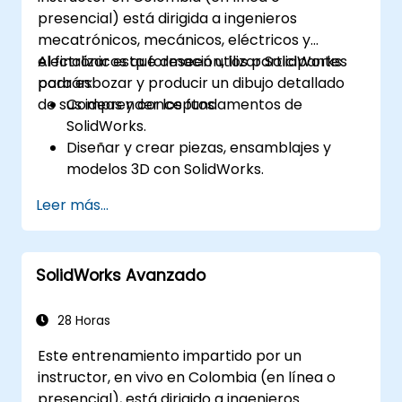
presencial) está dirigida a ingenieros
mecatrónicos, mecánicos, eléctricos y
electrónicos que deseen utilizar SolidWorks
Al finalizar esta formación, los participantes
para esbozar y producir un dibujo detallado
podrán:
de sus ideas y conceptos.
Comprender los fundamentos de
SolidWorks.
Diseñar y crear piezas, ensamblajes y
modelos 3D con SolidWorks.
Leer más...
SolidWorks Avanzado
28 Horas
Este entrenamiento impartido por un
instructor, en vivo en Colombia (en línea o
presencial), está dirigido a ingenieros