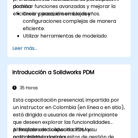
dominar funciones avanzadas y mejorar la
podrán:
eficiencia y precisión en sus diseños.
Crear piezas, ensamblajes y
configuraciones complejas de manera
eficiente.
Utilizar herramientas de modelado
avanzado como barridos, loftes y
Leer más...
superficies.
Aplicar tablas de diseño, ecuaciones y
controles paramétricos.
Introducción a Solidworks PDM
Realizar simulaciones y estudios de
movimiento para validar diseños.
35 Horas
Esta capacitación presencial, impartida por
un instructor en Colombia (en línea o en sitio),
está dirigida a usuarios de nivel principiante
que deseen explorar las funcionalidades
principales de Solidworks PDM y su
Al finalizar esta capacitación, los
aplicabilidad a los requisitos de gestión de
participantes podrán: