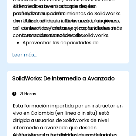
intermedio a avanzado que deseen
Al finalizar este entrenamiento, los
profundizar sus conocimientos de SolidWorks
participantes podrán:
dominando el modelado avanzado de piezas,
Utilizar sólidos multielemento, funciones
así como otras funciones y capacidades de
de barrido y aletas, y otras funciones más
conformación avanzadas de SolidWorks.
avanzadas de SolidWorks.
Aprovechar las capacidades de
modelado de ensamblajes de SolidWorks.
Leer más...
Dominar las funciones avanzadas de
modelado de SolidWorks.
SolidWorks: De Intermedio a Avanzado
21 Horas
Esta formación impartida por un instructor en
vivo en Colombia (en línea o in situ) está
dirigida a usuarios de SolidWorks de nivel
intermedio a avanzado que deseen
profundizar sus habilidades de modelado,
Al finalizar esta formación, los participantes