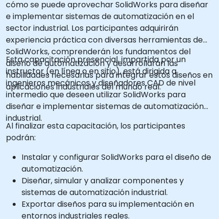
cómo se puede aprovechar SolidWorks para diseñar
e implementar sistemas de automatización en el
sector industrial. Los participantes adquirirán
experiencia práctica con diversas herramientas de
SolidWorks, comprenderán los fundamentos del
Esta capacitación presencial, impartida por un
diseño de automatización y desarrollarán las
instructor (en línea o en sitio), está dirigida a
habilidades necesarias para integrar estos diseños en
ingenieros mecánicos y diseñadores CAD de nivel
aplicaciones industriales del mundo real.
intermedio que deseen utilizar SolidWorks para
diseñar e implementar sistemas de automatización
industrial.
Al finalizar esta capacitación, los participantes
podrán:
Instalar y configurar SolidWorks para el diseño de
automatización.
Diseñar, simular y analizar componentes y
sistemas de automatización industrial.
Exportar diseños para su implementación en
entornos industriales reales.