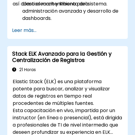
así como el mantenimiento del sistema.
Elasticsearch y Kibana para
administración avanzada y desarrollo de
dashboards.
Crear y gestionar índices, mapeos y
Leer más...
modelos de datos en Elasticsearch.
Desarrollar consultas y filtros avanzados
para extraer información valiosa de los
Stack ELK Avanzado para la Gestión y
datos de Elasticsearch.
Centralización de Registros
Diseñar y construir dashboards
interactivos en Kibana utilizando diversos
21 Horas
tipos y técnicas de visualización.
Elastic Stack (ELK) es una plataforma
Implementar las mejores prácticas para
potente para buscar, analizar y visualizar
la administración, optimización y solución
datos de registros en tiempo real
de problemas en Elasticsearch y Kibana.
procedentes de múltiples fuentes.
Esta capacitación en vivo, impartida por un
instructor (en línea o presencial), está dirigida
a profesionales de TI de nivel intermedio que
deseen profundizar su experiencia en ELK