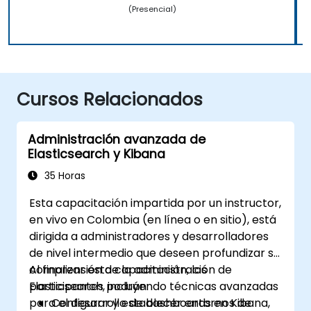
(Presencial)
Cursos Relacionados
Administración avanzada de
Elasticsearch y Kibana
35 Horas
Esta capacitación impartida por un instructor,
en vivo en Colombia (en línea o en sitio), está
dirigida a administradores y desarrolladores
de nivel intermedio que deseen profundizar su
comprensión de la administración de
Al finalizar esta capacitación, los
Elasticsearch, incluyendo técnicas avanzadas
participantes podrán:
para el desarrollo de dashboards en Kibana,
Configurar y establecer entornos de