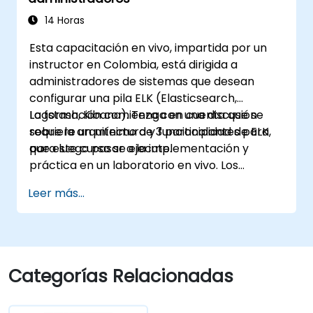
14 Horas
Esta capacitación en vivo, impartida por un
instructor en Colombia, está dirigida a
administradores de sistemas que desean
configurar una pila ELK (Elasticsearch,
Logstash, Kibana). Tenga en cuenta que se
La formación comienza con una discusión
requiere un mínimo de 3 participantes para
sobre la arquitectura y funcionalidad de ELK,
que este curso se ejecute.
para luego pasar a la implementación y
práctica en un laboratorio en vivo. Los
ejercicios prácticos constituyen una parte
Leer más...
fundamental del curso y brindan a los
participantes la oportunidad de poner en
práctica sus conocimientos mientras reciben
retroalimentación sobre su progreso.
Categorías Relacionadas