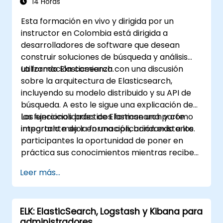
14 Horas
Esta formación en vivo y dirigida por un
instructor en Colombia está dirigida a
desarrolladores de software que desean
construir soluciones de búsqueda y análisis
utilizando Elasticsearch.
La formación comienza con una discusión
sobre la arquitectura de Elasticsearch,
incluyendo su modelo distribuido y su API de
búsqueda. A esto le sigue una explicación de
las funcionalidades de Elasticsearch y cómo
Los ejercicios prácticos forman una parte
integrarlo mejor en una aplicación existente.
importante de la formación, brindando a los
participantes la oportunidad de poner en
práctica sus conocimientos mientras reciben
retroalimentación sobre su implementación y
Leer más...
progreso.
ELK: ElasticSearch, Logstash y Kibana para
administradores