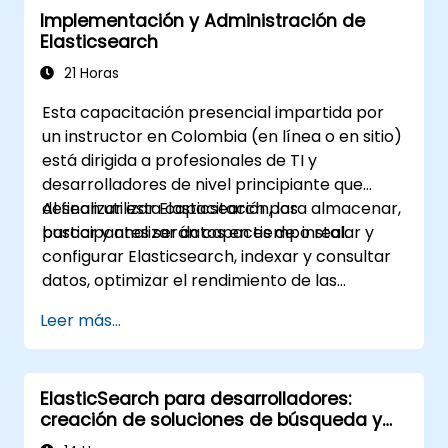
Implementación y Administración de
Elasticsearch
21 Horas
Esta capacitación presencial impartida por
un instructor en Colombia (en línea o en sitio)
está dirigida a profesionales de TI y
desarrolladores de nivel principiante que
desean utilizar Elasticsearch para almacenar,
Al finalizar esta capacitación, los
buscar y analizar datos en tiempo real.
participantes serán capaces de: instalar y
configurar Elasticsearch, indexar y consultar
datos, optimizar el rendimiento de las
búsquedas e integrar Elasticsearch en
Leer más...
aplicaciones.
ElasticSearch para desarrolladores:
creación de soluciones de búsqueda y
análisis con Elasticsearch