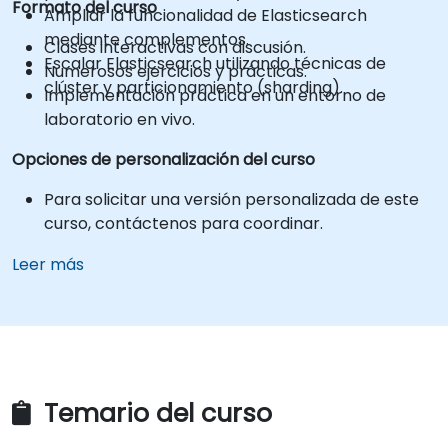
Formato del curso
Ampliar la funcionalidad de Elasticsearch
mediante complementos.
Clases interactivas con discusión.
Escalar Elasticsearch utilizando técnicas de
Numerosos ejercicios y prácticas.
clúster y particionamiento (sharding).
Implementación práctica en un entorno de
laboratorio en vivo.
Opciones de personalización del curso
Para solicitar una versión personalizada de este
curso, contáctenos para coordinar.
Leer más
Temario del curso