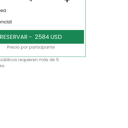
nea
encial
Precio por participante
 públicos requieren más de 5
es.