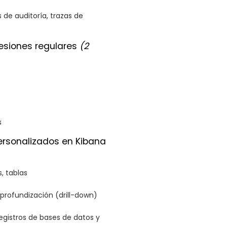
s de auditoría, trazas de
esiones regulares
(2
s
personalizados en Kibana
s, tablas
 profundización (drill-down)
registros de bases de datos y