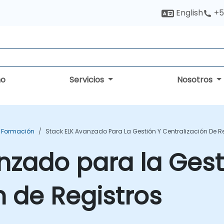
English
+5
no
Servicios
Nosotros
h Formación
Stack ELK Avanzado Para La Gestión Y Centralización De R
nzado para la Gest
n de Registros