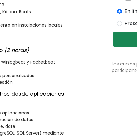
 CB
En lí
, Kibana, Beats
Pres
ento en instalaciones locales
do
(2 horas)
t, Winlogbeat y Packetbeat
Los cursos
participant
s personalizadas
estión
stros desde aplicaciones
e aplicaciones
rmación de datos
te, date
tgreSQL, SQL Server) mediante