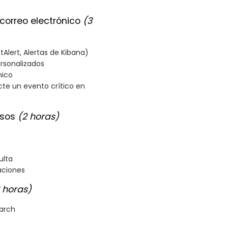
 correo electrónico
(3
tAlert, Alertas de Kibana)
rsonalizados
nico
cte un evento crítico en
isos
(2 horas)
s
ulta
raciones
 horas)
earch