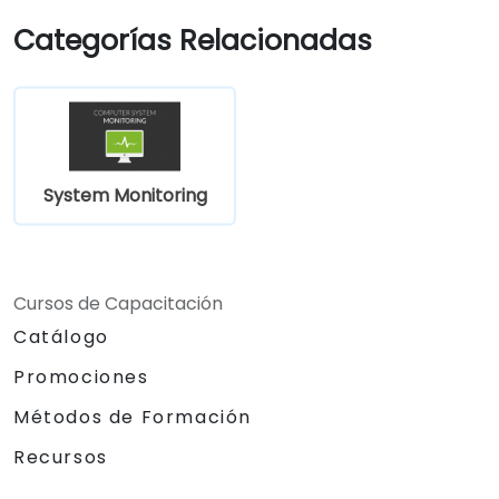
DevOps de nivel principiante a intermedio que
Categorías Relacionadas
deseen utilizar Uptime Kuma para sustituir el
monitoreo de disponibilidad en la nube por
una plataforma autoalojada de seguimiento
de estado soberana.
System Monitoring
Cursos de Capacitación
Catálogo
Promociones
Métodos de Formación
Recursos