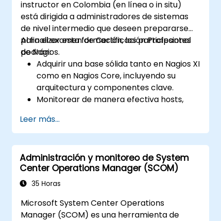
instructor en Colombia (en línea o in situ)
está dirigida a administradores de sistemas
de nivel intermedio que deseen prepararse
para el examen de Certificación Profesional
Al finalizar esta formación, los participantes
de Nagios.
podrán:
Adquirir una base sólida tanto en Nagios XI
como en Nagios Core, incluyendo su
arquitectura y componentes clave.
Monitorear de manera efectiva hosts,
servicios y componentes de red utilizando
Leer más...
Nagios.
Utilizar Nagios para visualización de datos,
paneles de control y generación de
Administración y monitoreo de System
informes.
Center Operations Manager (SCOM)
Presentar el examen de Certificación
Profesional de Nagios con confianza.
35 Horas
Microsoft System Center Operations
Manager (SCOM) es una herramienta de