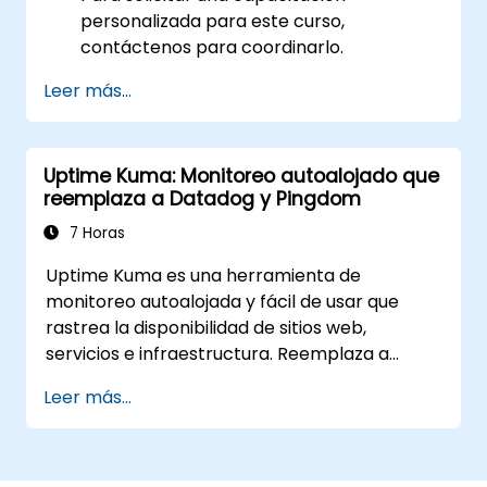
personalizada para este curso,
contáctenos para coordinarlo.
Leer más...
Uptime Kuma: Monitoreo autoalojado que
reemplaza a Datadog y Pingdom
7 Horas
Uptime Kuma es una herramienta de
monitoreo autoalojada y fácil de usar que
rastrea la disponibilidad de sitios web,
servicios e infraestructura. Reemplaza a
Pingdom, Datadog Synthetics y UptimeRobot
Leer más...
para equipos que desean tener los datos de
monitoreo bajo su propio control. Esta
formación en vivo con instructor (en línea o
presencial) está dirigida a ingenieros SRE y