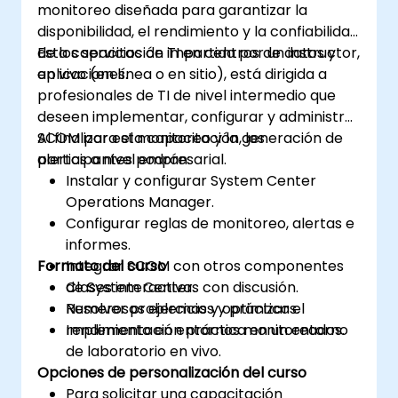
monitoreo diseñada para garantizar la
disponibilidad, el rendimiento y la confiabilidad
de los servicios de TI en centros de datos y
Esta capacitación impartida por un instructor,
aplicaciones.
en vivo (en línea o en sitio), está dirigida a
profesionales de TI de nivel intermedio que
deseen implementar, configurar y administrar
SCOM para el monitoreo y la generación de
Al finalizar esta capacitación, los
alertas a nivel empresarial.
participantes podrán:
Instalar y configurar System Center
Operations Manager.
Configurar reglas de monitoreo, alertas e
informes.
Formato del curso
Integrar SCOM con otros componentes
de System Center.
Clases interactivas con discusión.
Resolver problemas y optimizar el
Numerosos ejercicios y prácticas.
rendimiento en entornos monitoreados.
Implementación práctica en un entorno
de laboratorio en vivo.
Opciones de personalización del curso
Para solicitar una capacitación