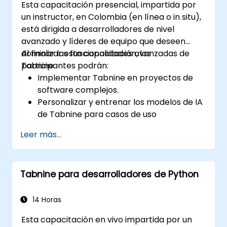
Esta capacitación presencial, impartida por
un instructor, en Colombia (en línea o in situ),
está dirigida a desarrolladores de nivel
avanzado y líderes de equipo que deseen
dominar las funcionalidades avanzadas de
Al finalizar esta capacitación, los
Tabnine.
participantes podrán:
Implementar Tabnine en proyectos de
software complejos.
Personalizar y entrenar los modelos de IA
de Tabnine para casos de uso
específicos.
Leer más...
Integrar Tabnine en los flujos de trabajo
de equipo y en las pipelines de desarrollo.
Mejorar la calidad del código y acelerar
Tabnine para desarrolladores de Python
los ciclos de desarrollo utilizando las
capacidades analíticas de Tabnine.
14 Horas
Esta capacitación en vivo impartida por un