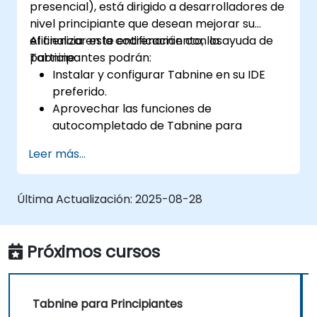
presencial), está dirigido a desarrolladores de
nivel principiante que desean mejorar su
eficiencia en la codificación con la ayuda de
Al finalizar este entrenamiento, los
Tabnine.
participantes podrán:
Instalar y configurar Tabnine en su IDE
preferido.
Aprovechar las funciones de
autocompletado de Tabnine para
acelerar la codificación.
Leer más...
Personalizar la configuración de Tabnine
para obtener la mejor asistencia.
Comprender cómo la IA de Tabnine
Última Actualización:
2025-08-28
aprende de su código para ofrecer
sugerencias más precisas.
Próximos cursos
Tabnine para Principiantes