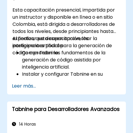
Esta capacitación presencial, impartida por
un instructor y disponible en línea o en sitio
Colombia, está dirigida a desarrolladores de
todos los niveles, desde principiantes hasta
expertos, que deseen aprovechar la
Al finalizar esta capacitación, los
inteligencia artificial para la generación de
participantes podrán:
código con Tabnine.
Comprender los fundamentos de la
generación de código asistida por
inteligencia artificial.
Instalar y configurar Tabnine en su
entorno de desarrollo.
Leer más...
Aprovechar Tabnine para completar
código de manera eficiente y corregir
errores.
Tabnine para Desarrolladores Avanzados
Crear y entrenar modelos de inteligencia
artificial personalizados con Tabnine para
tareas especializadas.
14 Horas