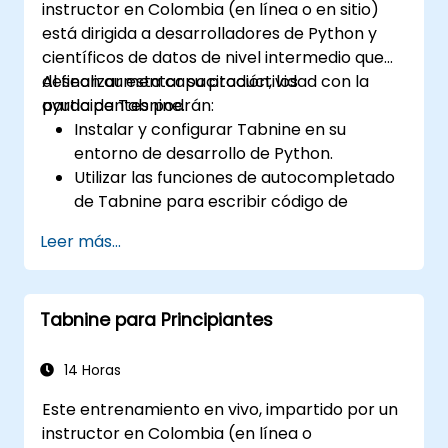
instructor en Colombia (en línea o en sitio)
está dirigida a desarrolladores de Python y
científicos de datos de nivel intermedio que
desean aumentar su productividad con la
Al finalizar esta capacitación, los
ayuda de Tabnine.
participantes podrán:
Instalar y configurar Tabnine en su
entorno de desarrollo de Python.
Utilizar las funciones de autocompletado
de Tabnine para escribir código de
Python de manera más eficiente.
Leer más...
Personalizar el comportamiento de
Tabnine para adaptarlo a su estilo de
codificación y a las necesidades de sus
Tabnine para Principiantes
proyectos.
Comprender cómo funciona el modelo de
IA de Tabnine específicamente con
14 Horas
código de Python.
Este entrenamiento en vivo, impartido por un
instructor en Colombia (en línea o